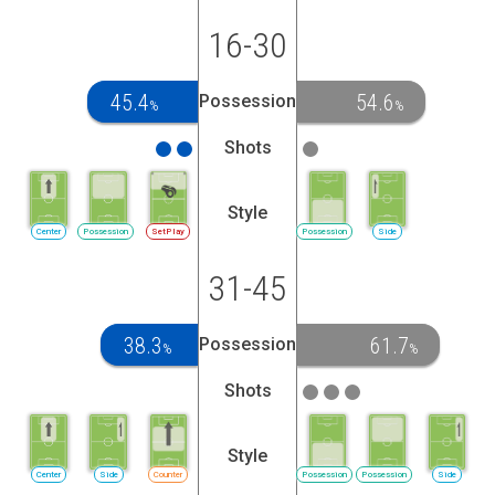
16-30
45.4
54.6
Possession
%
%
Shots
Style
Center
Possession
SetPlay
Possession
Side
31-45
38.3
61.7
Possession
%
%
Shots
Style
Center
Side
Counter
Possession
Possession
Side