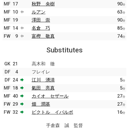
MF
17
秋野 央樹
90
分
MF
10
ルアン
63
分
MF
19
澤田 崇
90
分
MF
14
名倉 巧
85
分
FW
9
富樫 敬真
74
分
Substitutes
GK
21
高木和 徹
DF
4
フレイレ
DF
24
江川 湧清
5
分
MF
18
氣田 亮真
5
分
MF
40
カイオ セザール
27
分
FW
29
畑 潤基
27
分
FW
32
ビクトル イバルボ
16
分
手倉森 誠 監督