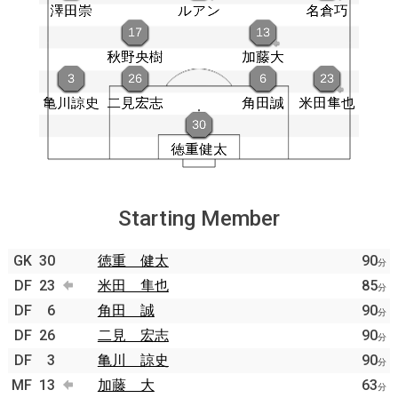
Starting Member
GK
30
徳重 健太
90
分
DF
23
米田 隼也
85
分
DF
6
角田 誠
90
分
DF
26
二見 宏志
90
分
DF
3
亀川 諒史
90
分
MF
13
加藤 大
63
分