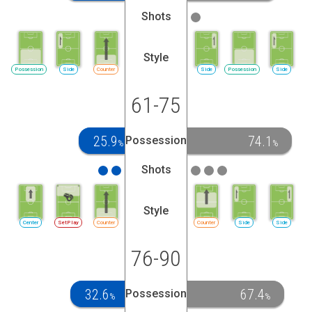
Shots
Style
Possession
Side
Counter
Side
Possession
Side
61-75
25.9
74.1
Possession
%
%
Shots
Style
Center
SetPlay
Counter
Counter
Side
Side
76-90
32.6
67.4
Possession
%
%