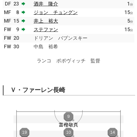
DF
23
酒井 隆介
1
分
MF
8
ジョン チュングン
15
分
MF
15
井上 裕大
5
分
FW
9
ステファン
15
分
FW
20
ドリアン バブンスキー
FW
30
中島 裕希
ランコ ポポヴィッチ 監督
Ｖ・ファーレン長崎