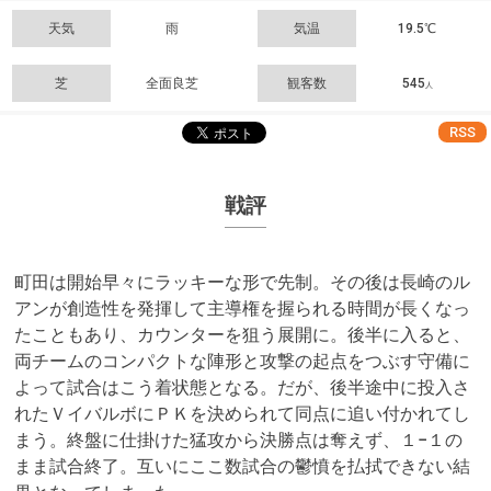
天気
雨
気温
19.5℃
芝
全面良芝
観客数
545
人
RSS
戦評
町田は開始早々にラッキーな形で先制。その後は長崎のル
アンが創造性を発揮して主導権を握られる時間が長くなっ
たこともあり、カウンターを狙う展開に。後半に入ると、
両チームのコンパクトな陣形と攻撃の起点をつぶす守備に
よって試合はこう着状態となる。だが、後半途中に投入さ
れたＶイバルボにＰＫを決められて同点に追い付かれてし
まう。終盤に仕掛けた猛攻から決勝点は奪えず、１−１の
まま試合終了。互いにここ数試合の鬱憤を払拭できない結