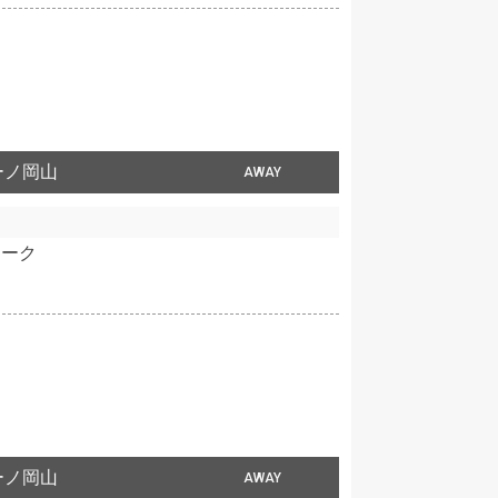
ーノ岡山
AWAY
ューク
ーノ岡山
AWAY