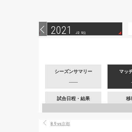
2021
 15位
J2. 5位
シーズンサマリー
マッ
試合日程・結果
移
8.9 vs京都