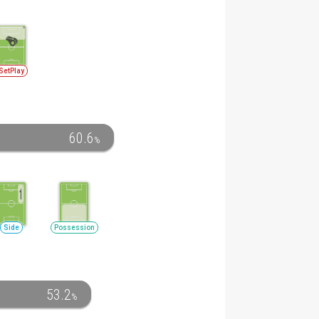
SetPlay
60.6
%
Side
Possession
53.2
%