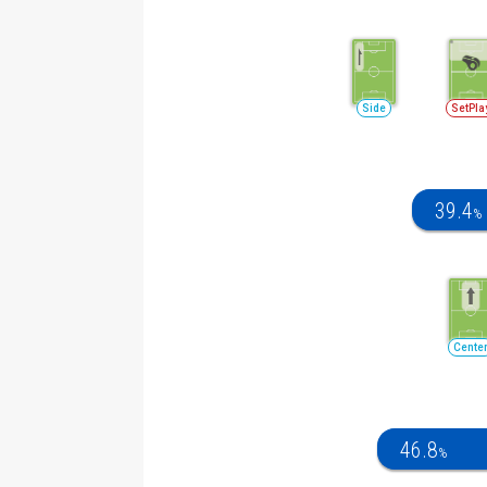
Side
SetPla
39.4
%
Cente
46.8
%