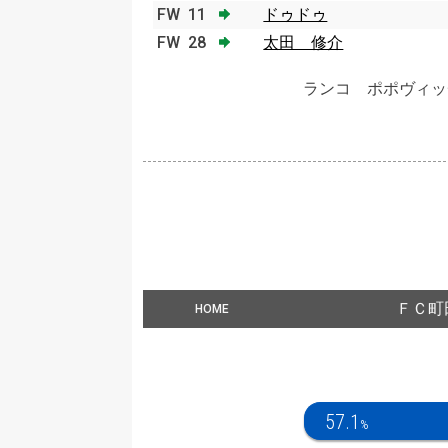
FW
11
ドゥドゥ
FW
28
太田 修介
ランコ ポポヴィッ
ＦＣ町
HOME
57.1
%