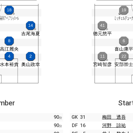
ember
Star
90
GK
31
梅田 透吾
分
90
DF
16
河野 諒祐
分