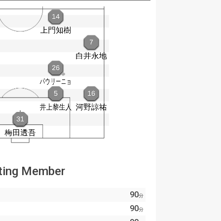
ting Member
90
分
90
分