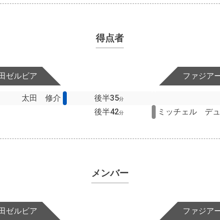
得点者
田ゼルビア
ファジア
太田 修介
後半35
分
後半42
ミッチェル デ
分
メンバー
田ゼルビア
ファジア