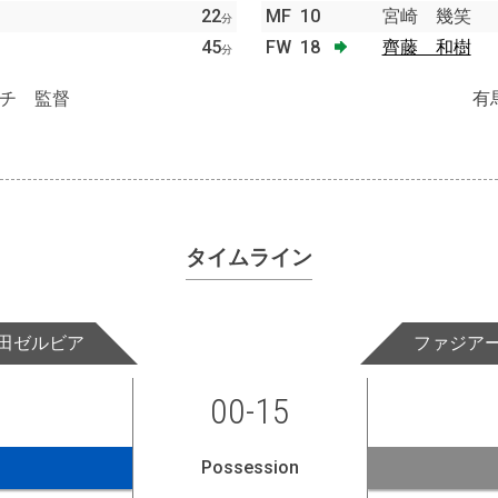
22
MF
10
宮崎 幾笑
分
45
FW
18
齊藤 和樹
分
チ 監督
有
タイムライン
田ゼルビア
ファジア
00-15
Possession