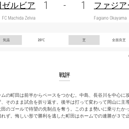
1
-
1
田ゼルビア
ファジア
FC Machida Zelvia
Fagiano Okayama
気温
20℃
芝
全面良芝
戦評
ームの町田は前半からペースをつかむ。中島、長谷川を中心に
ず、そのまま試合を折り返す。後半は打って変わって岡山に主
太田のゴールで待望の先制点を奪う。このまま勢いに乗りたか
切れず。悔しい形で勝利を逃した町田はホームでの連勝が３で