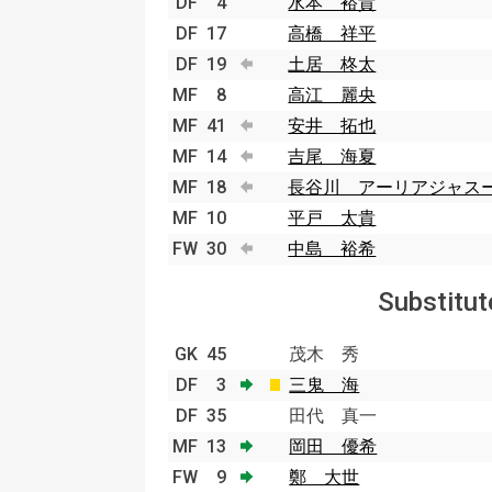
DF
4
水本 裕貴
DF
17
高橋 祥平
DF
19
土居 柊太
MF
8
高江 麗央
MF
41
安井 拓也
MF
14
吉尾 海夏
MF
18
長谷川 アーリアジャス
MF
10
平戸 太貴
FW
30
中島 裕希
Substitut
GK
45
茂木 秀
DF
3
三鬼 海
DF
35
田代 真一
MF
13
岡田 優希
FW
9
鄭 大世