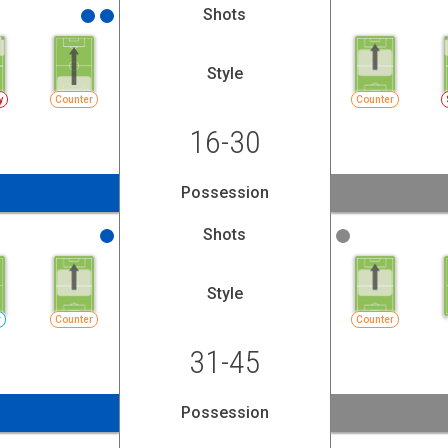
Shots
Style
y
Counter
Counter
16-30
Possession
Shots
Style
r
Counter
Counter
31-45
Possession