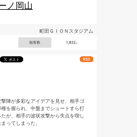
ーノ岡山
町田ＧＩＯＮスタジアム
観客数
1,822
人
RSS
攻撃陣が多彩なアイデアを見せ、相手ゴ
導権を握られ、中盤までシュートすら打
ったが、相手の波状攻撃から失点を喫し
止まってしまった。