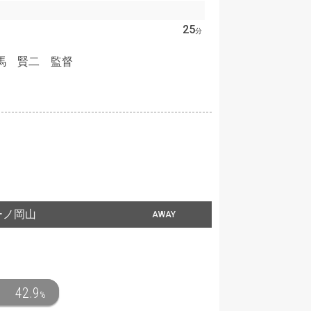
25
分
馬 賢二 監督
ーノ岡山
AWAY
42.9
%