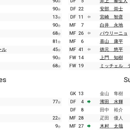
90
DF
5
井上 黎生人
分
90
DF
22
安部 崇士
分
13
DF
11
宮崎 智彦
分
90
MF
7
白井 永地
分
68
MF
26
パウリーニョ
分
81
MF
6
喜山 康平
分
ール
45
MF
41
徳元 悠平
分
90
FW
14
上門 知樹
分
68
FW
19
ミッチェル 
分
es
S
GK
13
金山 隼樹
77
DF
4
濱田 水輝
分
DF
8
田中 裕介
22
MF
28
疋田 優人
分
9
MF
27
木村 太哉
分