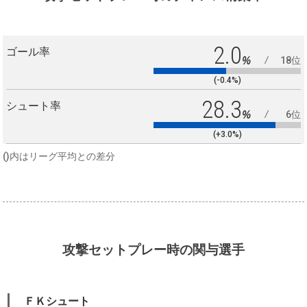
2.0
ゴール率
%
18位
(-0.4%)
28.3
シュート率
%
6位
(+3.0%)
()内はリーグ平均との差分
攻撃セットプレー時の関与選手
ＦＫシュート