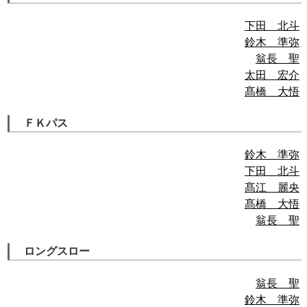
下田 北斗
鈴木 準弥
翁長 聖
太田 宏介
髙橋 大悟
ＦＫパス
鈴木 準弥
下田 北斗
髙江 麗央
髙橋 大悟
翁長 聖
ロングスロー
翁長 聖
鈴木 準弥