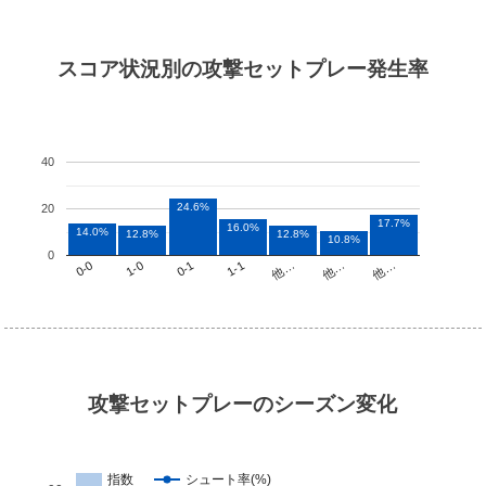
スコア状況別の攻撃セットプレー発生率
40
24.6%
20
17.7%
16.0%
14.0%
12.8%
12.8%
10.8%
0
他…
1-1
1-0
他…
他…
0-1
0-0
攻撃セットプレーのシーズン変化
指数
シュート率(%)