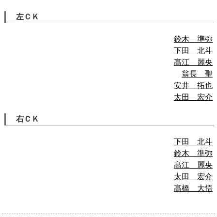
左ＣＫ
鈴木 準弥
下田 北斗
髙江 麗央
翁長 聖
安井 拓也
太田 宏介
右ＣＫ
下田 北斗
鈴木 準弥
髙江 麗央
太田 宏介
髙橋 大悟