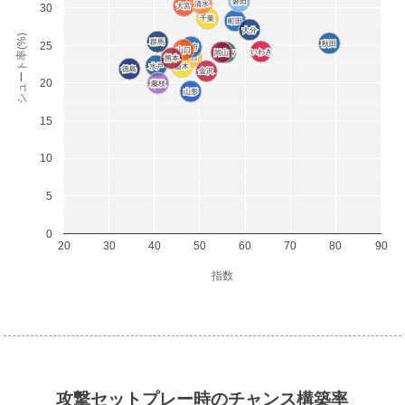
磐田
磐田
清水
清水
30
大宮
大宮
千葉
千葉
町田
町田
大分
大分
シュート率(%)
群馬
群馬
25
秋田
秋田
甲府
甲府
山口
山口
いわき
いわき
岡山
岡山
東京Ｖ
東京Ｖ
仙台
仙台
熊本
熊本
水戸
水戸
栃木
栃木
徳島
徳島
金沢
金沢
20
藤枝
藤枝
山形
山形
15
10
5
0
20
30
40
50
60
70
80
90
指数
攻撃セットプレー時のチャンス構築率