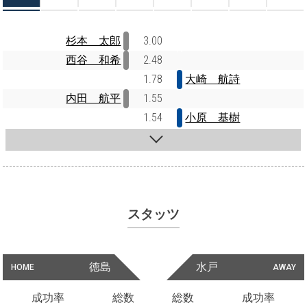
杉本 太郎
3.00
西谷 和希
2.48
1.78
大崎 航詩
内田 航平
1.55
1.54
小原 基樹
スタッツ
徳島
水戸
HOME
AWAY
成功率
総数
総数
成功率