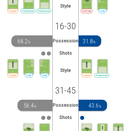
Style
Counter
Possession
Possession
SetPlay
Side
16-30
68.2
31.8
Possession
%
%
Shots
Style
Counter
Side
Side
Counter
Possession
31-45
56.4
43.6
Possession
%
%
Shots