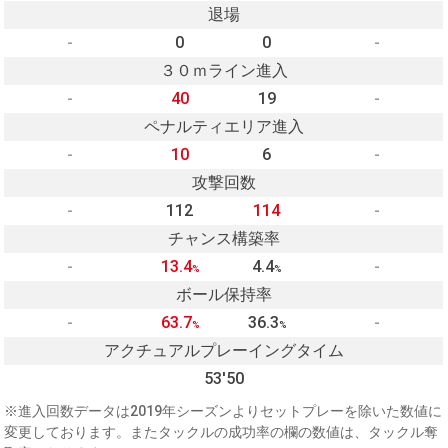
退場
-
0
0
-
３０ｍライン進入
-
40
19
-
ペナルティエリア進入
-
10
6
-
攻撃回数
-
112
114
-
チャンス構築率
-
13.4
4.4
-
%
%
ボール保持率
-
63.7
36.3
-
%
%
アクチュアルプレーイングタイム
53'50
※進入回数データは2019年シーズンよりセットプレーを除いた数値に
変更しております。またタックルの成功率の欄の数値は、タックル奪