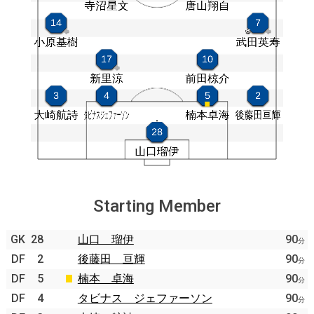
Starting Member
GK
28
山口 瑠伊
90
分
DF
2
後藤田 亘輝
90
分
DF
5
楠本 卓海
90
分
DF
4
タビナス ジェファーソン
90
分