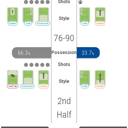
Shots
Style
Center
Side
Possession
Side
Counter
76-90
66.3
33.7
Possession
%
%
Shots
Style
SetPlay
Possession
Counter
Side
Counter
2nd
Half