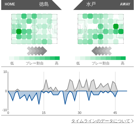
徳島
水戸
HOME
AWAY
低
プレー割合
高
低
プレー割合
高
10
0
-10
0
15
30
45
タイムラインのデータについて