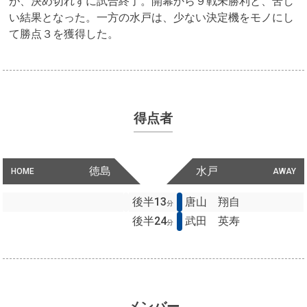
が、決め切れずに試合終了。開幕から９戦未勝利と、苦し
い結果となった。一方の水戸は、少ない決定機をモノにし
て勝点３を獲得した。
得点者
徳島
水戸
HOME
AWAY
後半13
唐山 翔自
分
後半24
武田 英寿
分
メンバー