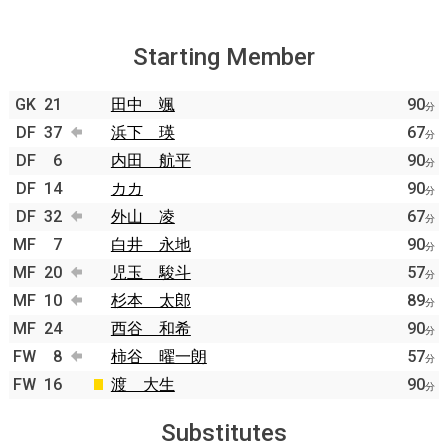
Starting Member
GK
21
田中 颯
90
分
DF
37
浜下 瑛
67
分
DF
6
内田 航平
90
分
DF
14
カカ
90
分
DF
32
外山 凌
67
分
MF
7
白井 永地
90
分
MF
20
児玉 駿斗
57
分
MF
10
杉本 太郎
89
分
MF
24
西谷 和希
90
分
FW
8
柿谷 曜一朗
57
分
FW
16
渡 大生
90
分
Substitutes