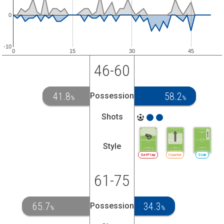
0
-10
0
15
30
45
46-60
41.8
58.2
Possession
%
%
Shots
Style
SetPlay
Counter
Side
61-75
65.7
34.3
Possession
%
%