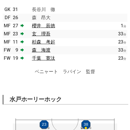
GK
31
長谷川 徹
DF
26
森 昂大
MF
27
櫻井 辰徳
1
分
MF
23
玄 理吾
33
分
MF
11
杉森 考起
23
分
FW
9
森 海渡
33
分
FW
19
千葉 寛汰
23
分
ベニャート ラバイン 監督
水戸ホーリーホック