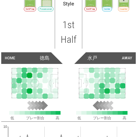
Style
SetPlay
Possession
SetPlay
Center
Counter
1st
Half
徳島
水戸
HOME
AWAY
低
プレー割合
高
低
プレー割合
高
10