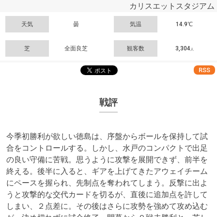
カリスエットスタジアム
天気
曇
気温
14.9℃
芝
全面良芝
観客数
3,304
人
RSS
戦評
今季初勝利が欲しい徳島は、序盤からボールを保持して試
合をコントロールする。しかし、水戸のコンパクトで出足
の良い守備に苦戦。思うように攻撃を展開できず、前半を
終える。後半に入ると、ギアを上げてきたアウェイチーム
にペースを握られ、先制点を奪われてしまう。反撃に出よ
うと攻撃的な交代カードを切るが、直後に追加点を許して
しまい、２点差に。その後はさらに攻勢を強めて攻め込む