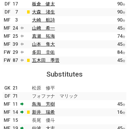
DF
17
板倉 健太
90
分
DF
7
大森 渚生
90
分
MF
3
大崎 航詩
90
分
MF
24
山﨑 希一
45
分
MF
25
真瀬 拓海
74
分
MF
39
山本 隼大
45
分
FW
29
多田 圭佑
84
分
FW
87
五木田 季晋
45
分
Substitutes
GK
21
松原 修平
DF
71
フォファナ マリック
MF
11
鳥海 芳樹
45
分
MF
14
新井 瑞希
16
分
MF
15
長尾 優斗
MF
19
仙波 大志
45
分