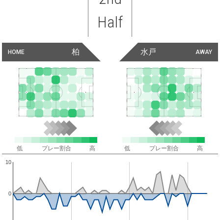
Half
柏
水戸
HOME
AWAY
低
プレー割合
高
低
プレー割合
高
10
0