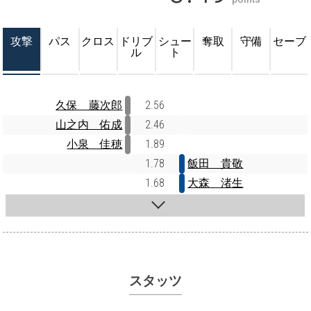
攻撃
パス
クロス
ドリブ
シュー
奪取
守備
セーブ
ル
ト
久保 藤次郎
2.56
山之内 佑成
2.46
小泉 佳穂
1.89
1.78
飯田 貴敬
1.68
大森 渚生
スタッツ