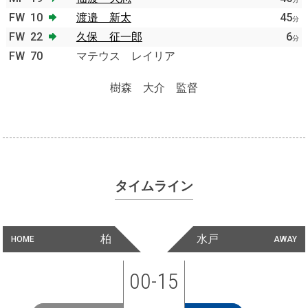
FW
10
渡邉 新太
45
分
FW
22
久保 征一郎
6
分
FW
70
マテウス レイリア
樹森 大介 監督
タイムライン
柏
水戸
HOME
AWAY
00-15