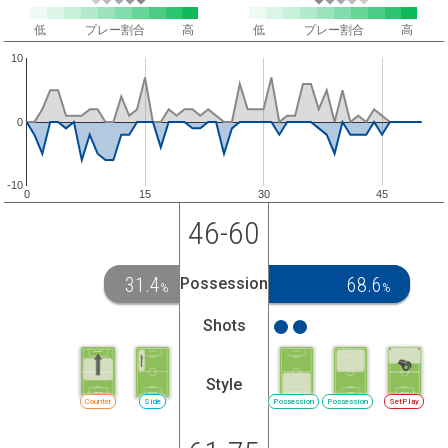
低
プレー割合
高
低
プレー割合
高
10
0
-10
0
15
30
45
46-60
31.4
68.6
Possession
%
%
Shots
Style
Counter
Side
Possession
Possession
SetPlay