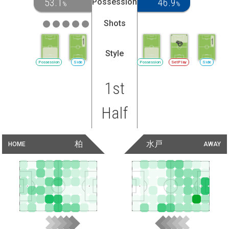
53.1
46.9
Possession
%
%
Shots
Style
Possession
Side
Possession
SetPlay
Side
1st
Half
柏
水戸
HOME
AWAY