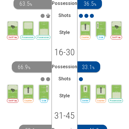
63.5
36.5
Possession
%
%
Shots
Style
SetPlay
Possession
Possession
Counter
Side
SetPlay
16-30
66.9
33.1
Possession
%
%
Shots
Style
SetPlay
Counter
Side
Center
Counter
Possession
31-45