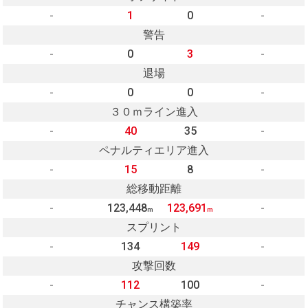
-
1
0
-
警告
-
0
3
-
退場
-
0
0
-
３０ｍライン進入
-
40
35
-
ペナルティエリア進入
-
15
8
-
総移動距離
-
123,448
123,691
-
m
m
スプリント
-
134
149
-
攻撃回数
-
112
100
-
チャンス構築率