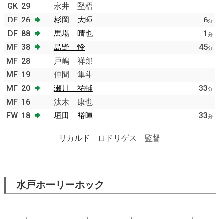
GK
29
永井 堅梧
DF
26
杉岡 大暉
6
分
DF
88
馬場 晴也
1
分
MF
38
島野 怜
45
分
MF
28
戸嶋 祥郎
MF
19
仲間 隼斗
MF
20
瀬川 祐輔
33
分
MF
16
汰木 康也
FW
18
垣田 裕暉
33
分
リカルド ロドリゲス 監督
水戸ホーリーホック