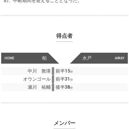
め、中断期間を迎えることとなった。
得点者
柏
水戸
HOME
AWAY
中川 敦瑛
前半15
分
オウンゴール
前半31
分
瀬川 祐輔
後半38
分
メンバー