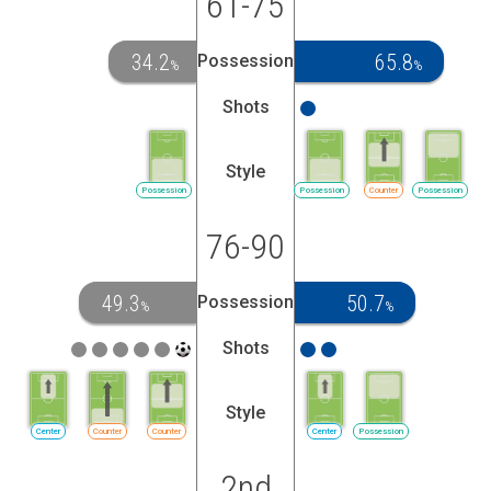
61-75
34.2
65.8
Possession
%
%
Shots
Style
Possession
Possession
Counter
Possession
76-90
49.3
50.7
Possession
%
%
Shots
Style
Center
Counter
Counter
Center
Possession
2nd