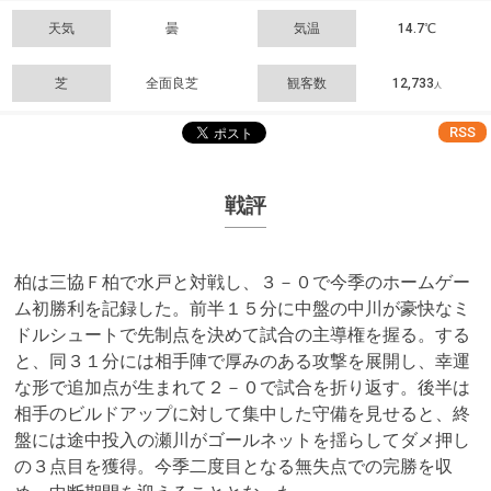
天気
曇
気温
14.7℃
芝
全面良芝
観客数
12,733
人
RSS
戦評
柏は三協Ｆ柏で水戸と対戦し、３－０で今季のホームゲー
ム初勝利を記録した。前半１５分に中盤の中川が豪快なミ
ドルシュートで先制点を決めて試合の主導権を握る。する
と、同３１分には相手陣で厚みのある攻撃を展開し、幸運
な形で追加点が生まれて２－０で試合を折り返す。後半は
相手のビルドアップに対して集中した守備を見せると、終
盤には途中投入の瀬川がゴールネットを揺らしてダメ押し
の３点目を獲得。今季二度目となる無失点での完勝を収