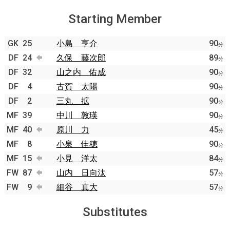
Starting Member
GK
25
小島 亨介
90
分
DF
24
久保 藤次郎
89
分
DF
32
山之内 佑成
90
分
DF
4
古賀 太陽
90
分
DF
2
三丸 拡
90
分
MF
39
中川 敦瑛
90
分
MF
40
原川 力
45
分
MF
8
小泉 佳穂
90
分
MF
15
小見 洋太
84
分
FW
87
山内 日向汰
57
分
FW
9
細谷 真大
57
分
Substitutes