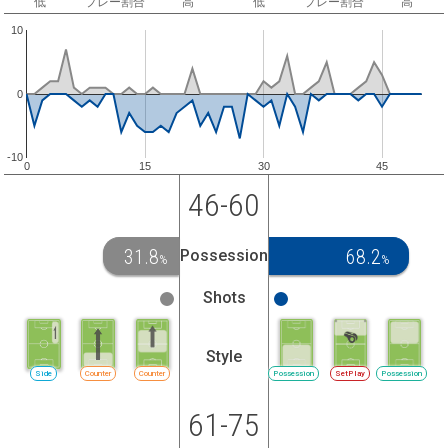
低
プレー割合
高
低
プレー割合
高
10
0
-10
0
15
30
45
46-60
31.8
68.2
Possession
%
%
Shots
Style
Side
Counter
Counter
Possession
SetPlay
Possession
61-75