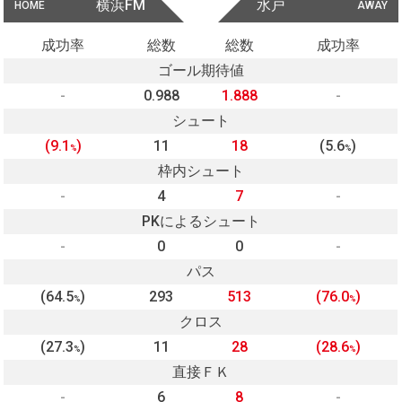
横浜FM
水戸
HOME
AWAY
成功率
総数
総数
成功率
ゴール期待値
-
0.988
1.888
-
シュート
(9.1
)
11
18
(5.6
)
%
%
枠内シュート
-
4
7
-
PKによるシュート
-
0
0
-
パス
(64.5
)
293
513
(76.0
)
%
%
クロス
(27.3
)
11
28
(28.6
)
%
%
直接ＦＫ
-
6
8
-