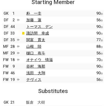
Starting Member
GK
1
朴 一圭
90
分
DF
2
加藤 蓮
56
分
DF
44
トーマス デン
90
分
DF
33
諏訪間 幸成
90
分
DF
35
関富 貫太
77
分
MF
28
山根 陸
88
分
MF
29
樋口 有斗
56
分
FW
18
オナイウ 情滋
70
分
FW
9
谷村 海那
90
分
FW
46
浅田 大翔
90
分
FW
19
テヴィス
56
分
Substitutes
GK
21
飯倉 大樹