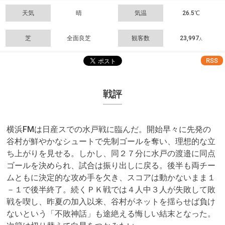
天気
晴
気温
26.5℃
芝
全面良芝
観客数
23,997
人
RSS
戦評
横浜FMは日産スでの水戸戦に臨んだ。開始早々に先発の
谷村が鮮やかなシュートで先制ゴールを奪い、理想的な立
ち上がりを見せる。しかし、同２７分に水戸の渡邉に同点
ゴールを決められ、試合は振り出しに戻る。後半も両チー
ムともに決定的な攻め手を欠き、スコアは動かないまま１
－１で後半終了。続くＰＫ戦では４人中３人が失敗して敗
戦を喫し、昨夏の加入以来、谷村がネットを揺らせば負け
ないという「不敗神話」も途絶える悔しい結末となった。