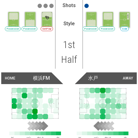
Shots
Style
Possession
Possession
SetPlay
Possession
Possession
Side
1st
Half
横浜FM
水戸
HOME
AWAY