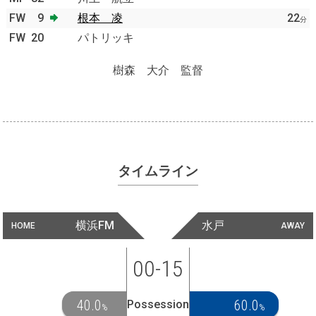
FW
9
根本 凌
22
分
FW
20
パトリッキ
樹森 大介 監督
タイムライン
横浜FM
水戸
HOME
AWAY
00-15
40.0
60.0
Possession
%
%