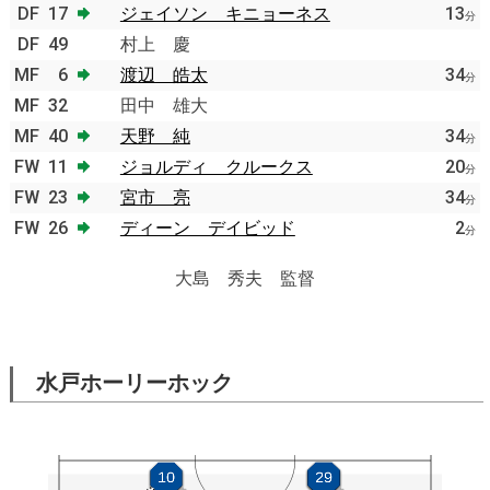
DF
17
ジェイソン キニョーネス
13
分
DF
49
村上 慶
MF
6
渡辺 皓太
34
分
MF
32
田中 雄大
MF
40
天野 純
34
分
FW
11
ジョルディ クルークス
20
分
FW
23
宮市 亮
34
分
FW
26
ディーン デイビッド
2
分
大島 秀夫 監督
水戸ホーリーホック