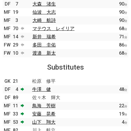
DF
7
大森 渚生
90
分
MF
19
仙波 大志
90
分
MF
3
大崎 航詩
90
分
MF
70
マテウス レイリア
68
分
MF
14
新井 瑞希
71
分
FW
29
多田 圭佑
86
分
FW
10
渡邉 新太
68
分
Substitutes
GK
21
松原 修平
DF
4
牛澤 健
48
分
DF
89
佐々木 輝大
MF
11
鳥海 芳樹
22
分
MF
33
安藤 晃希
19
分
MF
53
山下 翔大
4
分
MF
82
川上 航立