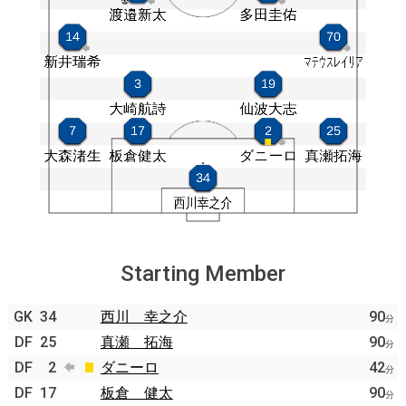
Starting Member
GK
34
西川 幸之介
90
分
DF
25
真瀬 拓海
90
分
DF
2
ダニーロ
42
分
DF
17
板倉 健太
90
分