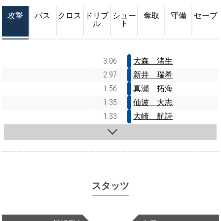
攻撃
パス
クロス
ドリブ
シュー
奪取
守備
セーブ
ル
ト
3.06
大森 渚生
2.97
新井 瑞希
1.56
真瀬 拓海
1.35
仙波 大志
1.33
大崎 航詩
スタッツ