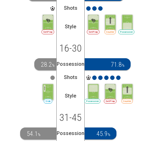
Shots
Style
SetPlay
SetPlay
Counter
Possession
16-30
28.2
71.8
Possession
%
%
Shots
Style
Side
Possession
SetPlay
Counter
31-45
54.1
45.9
Possession
%
%