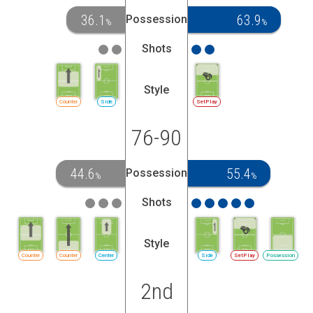
36.1
63.9
Possession
%
%
Shots
Style
Counter
Side
SetPlay
76-90
44.6
55.4
Possession
%
%
Shots
Style
Counter
Counter
Center
Side
SetPlay
Possession
2nd