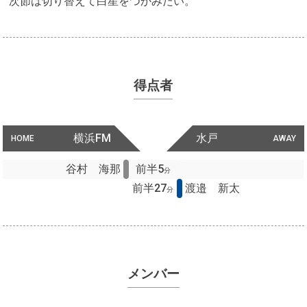
次節は切り替えて白星をつかみたい。
得点者
横浜FM
水戸
HOME
AWAY
谷村 海那
前半5
分
前半27
渡邉 新太
分
メンバー