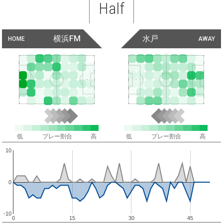
Half
横浜FM
水戸
HOME
AWAY
低
プレー割合
高
低
プレー割合
高
10
0
-10
0
15
30
45