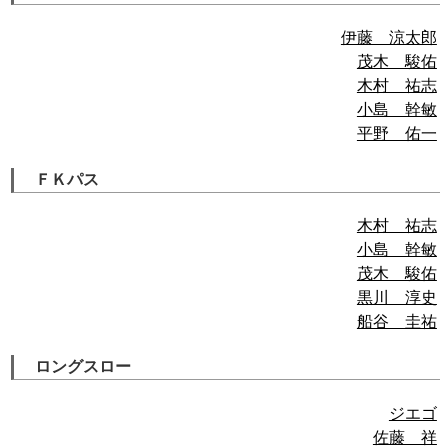
伊藤 涼太郎
茂木 駿佑
木村 祐志
小島 幹敏
平野 佑一
ＦＫパス
木村 祐志
小島 幹敏
茂木 駿佑
黒川 淳史
船谷 圭祐
ロングスロー
ジエゴ
佐藤 祥