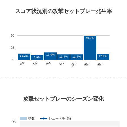
スコア状況別の攻撃セットプレー発生率
50
50.0%
25
15.9%
13.2%
12.6%
11.4%
11.4%
9.9%
0
他…
1-1
1-0
他…
他…
0-1
0-0
攻撃セットプレーのシーズン変化
指数
シュート率(%)
90