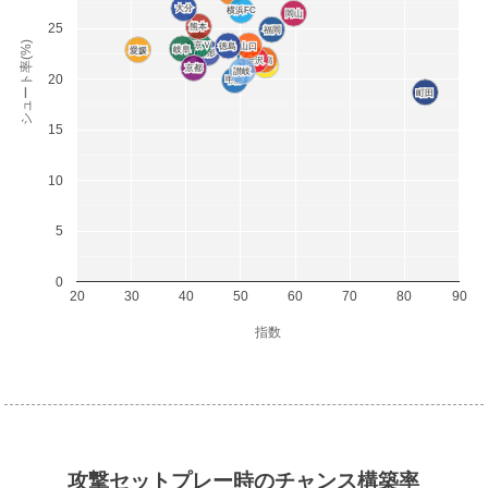
大分
大分
横浜FC
横浜FC
岡山
岡山
25
熊本
熊本
福岡
福岡
シュート率(%)
東京Ｖ
東京Ｖ
徳島
徳島
山口
山口
岐阜
岐阜
愛媛
愛媛
山形
山形
水戸
水戸
金沢
金沢
新潟
新潟
千葉
千葉
京都
京都
讃岐
讃岐
20
甲府
甲府
町田
町田
15
10
5
0
20
30
40
50
60
70
80
90
指数
攻撃セットプレー時のチャンス構築率