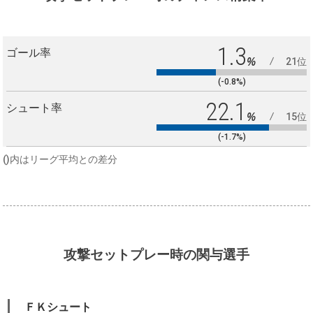
1.3
ゴール率
%
21位
(-0.8%)
22.1
シュート率
%
15位
(-1.7%)
()内はリーグ平均との差分
攻撃セットプレー時の関与選手
ＦＫシュート