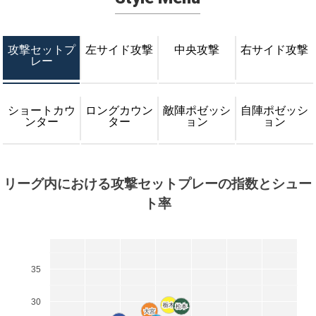
攻撃セットプ
左サイド攻撃
中央攻撃
右サイド攻撃
レー
ショートカウ
ロングカウン
敵陣ポゼッシ
自陣ポゼッシ
ンター
ター
ョン
ョン
リーグ内における攻撃セットプレーの指数とシュー
ト率
35
30
栃木
栃木
松本
松本
大宮
大宮