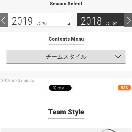
Season Select
2019
2018
J2. 7位
J2. 10位
Contents Menu
チームスタイル
2019.5.23 update
RSS
Team Style