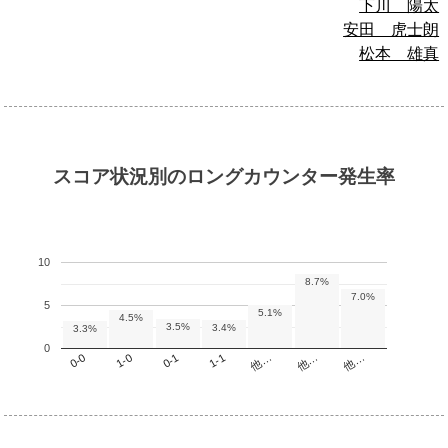
下川 陽太
安田 虎士朗
松本 雄真
スコア状況別のロングカウンター発生率
10
8.7%
7.0%
5
5.1%
4.5%
3.5%
3.4%
3.3%
0
他…
1-1
1-0
他…
他…
0-1
0-0