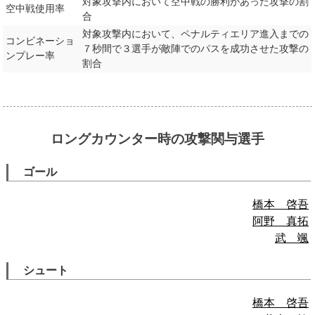
対象攻撃内において空中戦の勝利があった攻撃の割
空中戦使用率
合
対象攻撃内において、ペナルティエリア進入までの
コンビネーショ
７秒間で３選手が敵陣でのパスを成功させた攻撃の
ンプレー率
割合
ロングカウンター時の攻撃関与選手
ゴール
橋本 啓吾
阿野 真拓
武 颯
シュート
橋本 啓吾