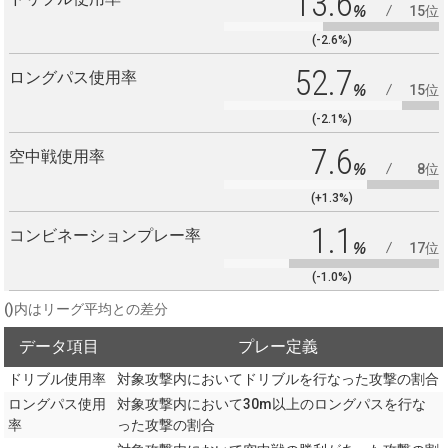
13.6
%
15位
(-2.6%)
52.7
ロングパス使用率
%
15位
(-2.1%)
7.6
空中戦使用率
%
8位
(+1.3%)
1.1
コンビネーションプレー率
%
17位
(-1.0%)
()内はリーグ平均との差分
データ項目
プレー定義
ドリブル使用率
対象攻撃内においてドリブルを行なった攻撃の割合
ロングパス使用
対象攻撃内において30m以上のロングパスを行な
率
った攻撃の割合