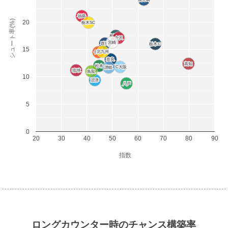
福島
福島
シュート率(%)
20
栃木SC
栃木SC
相模原
相模原
金沢
金沢
宮崎
宮崎
群馬
群馬
栃木Ｃ
栃木Ｃ
15
北九州
北九州
長野
長野
岐阜
岐阜
奈良
奈良
高知
高知
松本
松本
FC大阪
FC大阪
讃岐
讃岐
琉球
琉球
鳥取
鳥取
10
沼津
沼津
八戸
八戸
5
0
20
30
40
50
60
70
80
90
指数
ロングカウンター時のチャンス構築率