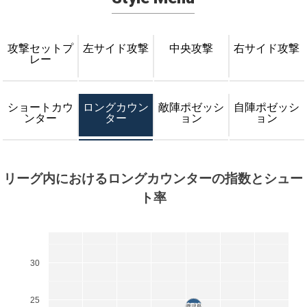
攻撃セットプ
左サイド攻撃
中央攻撃
右サイド攻撃
レー
ショートカウ
ロングカウン
敵陣ポゼッシ
自陣ポゼッシ
ンター
ター
ョン
ョン
リーグ内におけるロングカウンターの指数とシュー
ト率
30
25
鹿児島
鹿児島