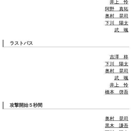
井上 怜
阿野 真拓
奥村 晃司
下川 陽太
武 颯
ラストパス
吉澤 柊
下川 陽太
奥村 晃司
武 颯
井上 怜
橋本 啓吾
攻撃開始５秒間
奥村 晃司
黒木 謙吾