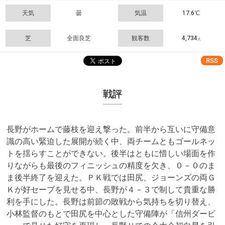
天気
曇
気温
17.6℃
芝
全面良芝
観客数
4,734
人
RSS
戦評
長野がホームで藤枝を迎え撃った。前半から互いに守備意
識の高い緊迫した展開が続く中、両チームともゴールネッ
トを揺らすことができない。後半はともに惜しい場面を作
りながらも最後のフィニッシュの精度を欠き、０－０のま
ま後半終了を迎えた。ＰＫ戦では田尻、ジョーンズの両Ｇ
Ｋが好セーブを見せる中、長野が４－３で制して貴重な勝
利を手にした。長野は前節の敗戦から気持ちを切り替え、
小林監督のもとで田尻を中心とした守備陣が「信州ダービ