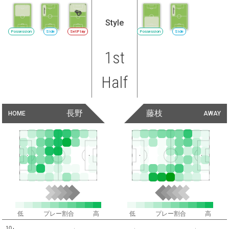
Style
Possession
Side
SetPlay
Possession
Side
1st
Half
長野
藤枝
HOME
AWAY
低
プレー割合
高
低
プレー割合
高
10