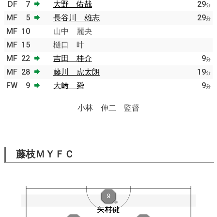
DF
7
大野 佑哉
29
分
MF
5
長谷川 雄志
29
分
MF
10
山中 麗央
MF
15
樋口 叶
MF
22
吉田 桂介
9
分
MF
28
藤川 虎太朗
19
分
FW
9
大﨑 舜
9
分
小林 伸二 監督
藤枝ＭＹＦＣ