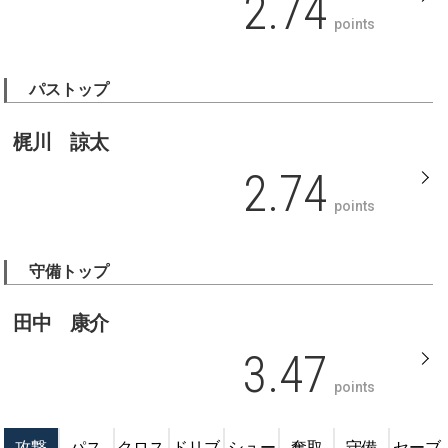
2.74
points
パストップ
梶川 諒太
2.74
points
守備トップ
田中 康介
3.47
points
攻撃
パス
クロス
ドリブ
シュー
奪取
守備
セーブ