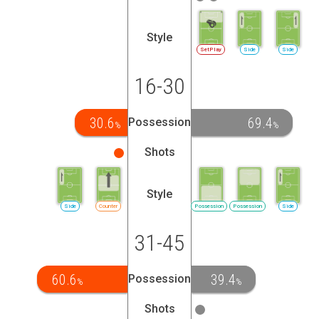
Style
SetPlay
Side
Side
16-30
30.6
69.4
Possession
%
%
Shots
Style
Side
Counter
Possession
Possession
Side
31-45
60.6
39.4
Possession
%
%
Shots