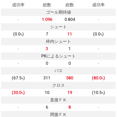
成功率
総数
総数
成功率
ゴール期待値
-
1.096
0.804
-
シュート
(0.0
)
7
11
(0.0
)
%
%
枠内シュート
-
3
1
-
PKによるシュート
-
0
0
-
パス
(67.5
)
311
580
(80.0
)
%
%
クロス
(30.0
)
10
19
(10.5
)
%
%
直接ＦＫ
-
6
8
-
間接ＦＫ