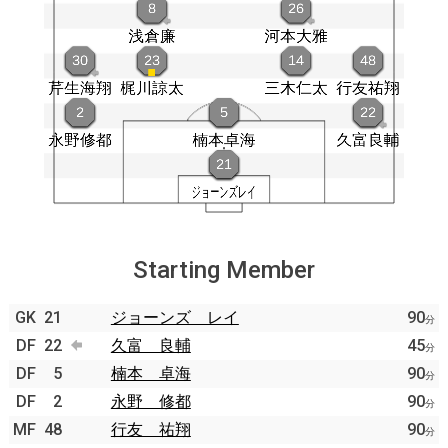
Starting Member
GK
21
ジョーンズ レイ
90
分
DF
22
久富 良輔
45
分
DF
5
楠本 卓海
90
分
DF
2
永野 修都
90
分
MF
48
行友 祐翔
90
分