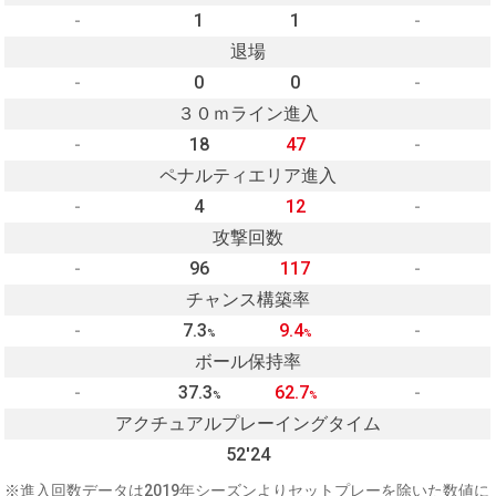
-
1
1
-
退場
-
0
0
-
３０ｍライン進入
-
18
47
-
ペナルティエリア進入
-
4
12
-
攻撃回数
-
96
117
-
チャンス構築率
-
7.3
9.4
-
%
%
ボール保持率
-
37.3
62.7
-
%
%
アクチュアルプレーイングタイム
52'24
※進入回数データは2019年シーズンよりセットプレーを除いた数値に