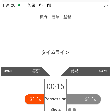
FW
20
久保 征一郎
5
分
槙野 智章 監督
タイムライン
長野
藤枝
HOME
AWAY
00-15
33.5
66.5
Possession
%
%
Shots