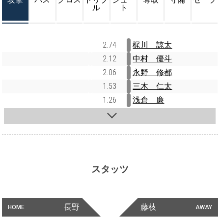
ル
ト
2.74
梶川 諒太
2.12
中村 優斗
2.06
永野 修都
1.53
三木 仁太
1.26
浅倉 廉
スタッツ
長野
藤枝
HOME
AWAY