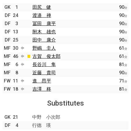
GK
1
田尻 健
90
分
DF
24
渡邉 禅
90
分
DF
3
冨田 康平
90
分
DF
13
附木 雄也
90
分
DF
25
田中 康介
90
分
MF
30
野嶋 圭人
61
分
MF
46
古賀 俊太郎
61
分
MF
6
長谷川 隼
81
分
MF
8
近藤 貴司
90
分
FW
11
進 昂平
71
分
FW
18
吉澤 柊
81
分
Substitutes
GK
21
中野 小次郎
DF
4
行德 瑛