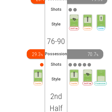
Shots
Style
SetPlay
Counter
Center
76-90
29.3
70.7
Possession
%
%
Shots
Style
Counter
Counter
SetPlay
Possession
2nd
Half