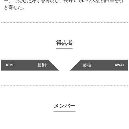
ー」で見せた好守を再現し、長野Ｕでの今大会初白星を引
き寄せた。
得点者
長野
藤枝
HOME
AWAY
メンバー