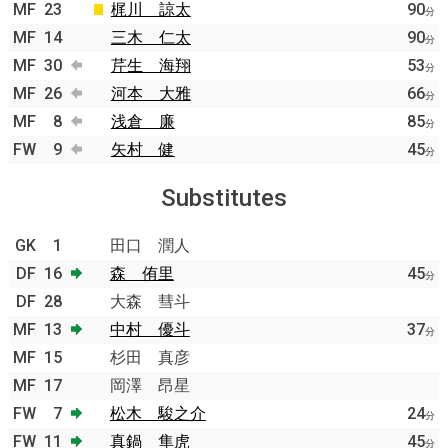
MF
23
梶川 諒太
90
分
MF
14
三木 仁太
90
分
MF
30
芹生 海翔
53
分
MF
26
河本 大雅
66
分
MF
8
浅倉 廉
85
分
FW
9
矢村 健
45
分
Substitutes
GK
1
田口 潤人
DF
16
森 侑里
45
分
DF
28
大森 彗斗
MF
13
中村 優斗
37
分
MF
15
杉田 真彦
MF
17
岡澤 昂星
FW
7
松木 駿之介
24
分
FW
11
真鍋 隼虎
45
分