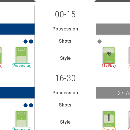
00-15
Possession
Shots
Style
y
Possession
SetPlay
16-30
27.7
Possession
Shots
Style
Possession
Counter