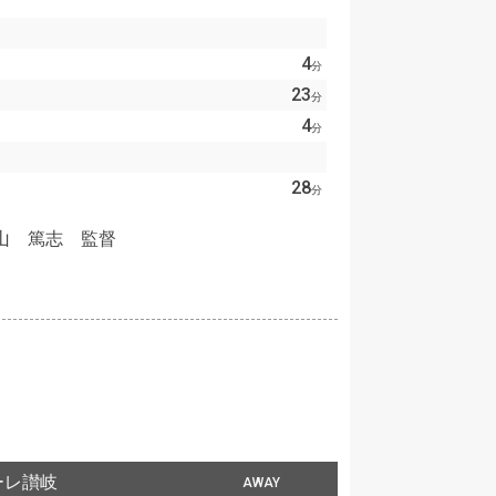
4
分
23
分
4
分
28
分
山 篤志 監督
ーレ讃岐
AWAY