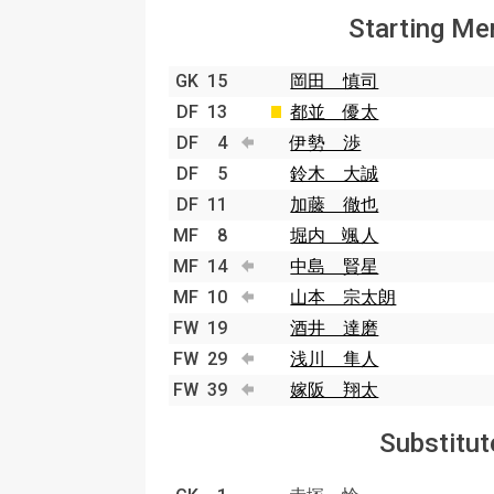
Starting M
GK
15
岡田 慎司
DF
13
都並 優太
DF
4
伊勢 渉
DF
5
鈴木 大誠
DF
11
加藤 徹也
MF
8
堀内 颯人
MF
14
中島 賢星
MF
10
山本 宗太朗
FW
19
酒井 達磨
FW
29
浅川 隼人
FW
39
嫁阪 翔太
Substitut