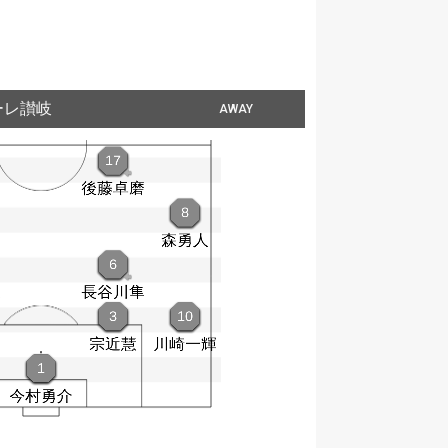
ーレ讃岐
AWAY