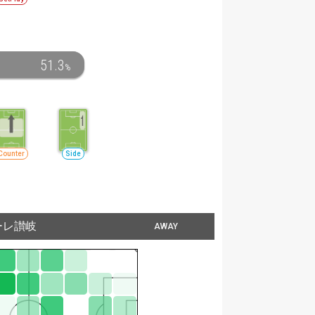
51.3
%
Counter
Side
ーレ讃岐
AWAY