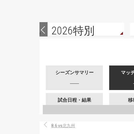
27
2026特別
シーズンサマリー
マッ
試合日程・結果
移
8.6 vs北九州