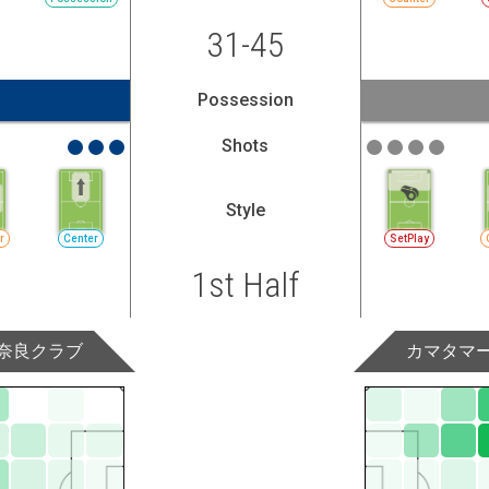
31-45
Possession
Shots
Style
r
Center
SetPlay
1st Half
奈良クラブ
カマタマ