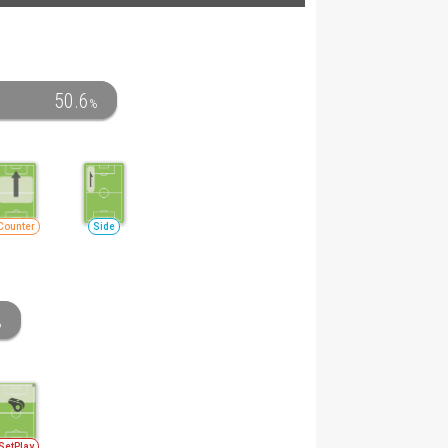
50.6
%
Counter
Side
%
SetPlay