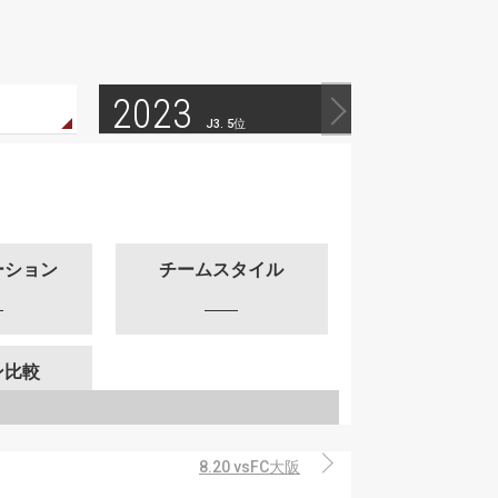
2023
J3. 5位
ーション
チームスタイル
ン比較
8.20 vsFC大阪