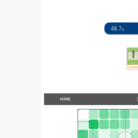
48.7
%
Counte
HOME