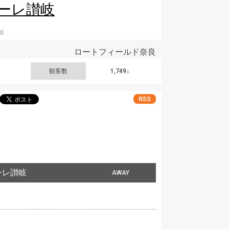
ーレ讃岐
i
ロートフィールド奈良
観客数
1,749
人
RSS
ーレ讃岐
AWAY