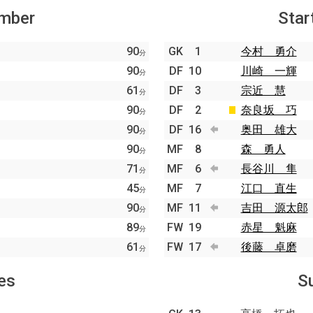
ember
Star
90
GK
1
今村 勇介
分
90
DF
10
川崎 一輝
分
61
DF
3
宗近 慧
分
90
DF
2
奈良坂 巧
分
90
DF
16
奥田 雄大
分
90
MF
8
森 勇人
分
71
MF
6
長谷川 隼
分
45
MF
7
江口 直生
分
90
MF
11
吉田 源太郎
分
89
FW
19
赤星 魁麻
分
61
FW
17
後藤 卓磨
分
es
S