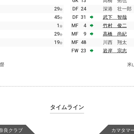
GK
13
高橋 拓也
29
DF
24
深港 壮一郎
分
45
DF
31
武下 智哉
分
1
MF
4
竹村 俊二
分
29
MF
9
高橋 尚紀
分
19
MF
48
川西 翔太
分
FW
23
岩岸 宗志
督
米
タイムライン
奈良クラブ
カマタマ