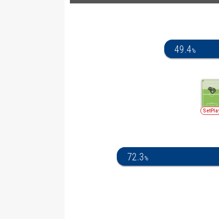
49.4
%
SetPla
72.3
%