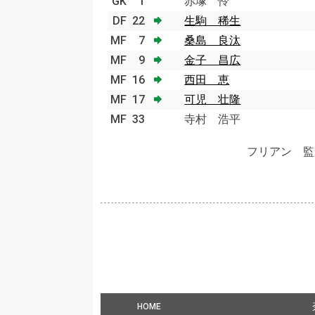
GK
1
赤塚 怜
DF
22
生駒 稀生
MF
7
桑島 良汰
MF
9
金子 昌広
MF
16
西田 恵
MF
17
可児 壮隆
MF
33
寺村 浩平
フリアン 監
HOME