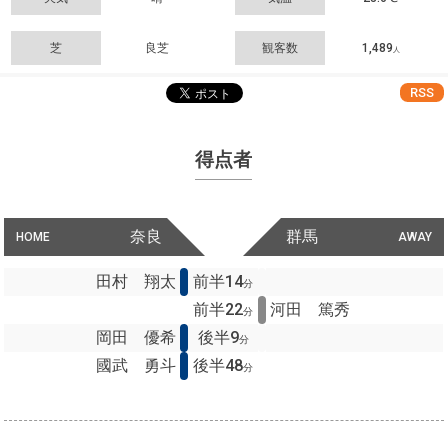
芝
良芝
観客数
1,489
人
RSS
得点者
奈良
群馬
HOME
AWAY
田村 翔太
前半14
分
前半22
河田 篤秀
分
岡田 優希
後半9
分
國武 勇斗
後半48
分