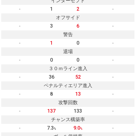
インターセプト
-
1
2
-
オフサイド
-
3
6
-
警告
-
1
0
-
退場
-
0
0
-
３０ｍライン進入
-
36
52
-
ペナルティエリア進入
-
8
13
-
攻撃回数
-
137
133
-
チャンス構築率
-
7.3
9.0
-
%
%