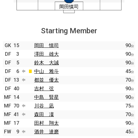
Starting Member
GK
15
岡田 慎司
90
分
DF
3
澤田 雄大
90
分
DF
5
鈴木 大誠
90
分
DF
6
中山 雅斗
45
分
DF
13
都並 優太
70
分
DF
40
吉村 弦
90
分
MF
14
中島 賢星
90
分
MF
70
川谷 凪
75
分
MF
41
森田 凜
70
分
MF
17
田村 翔太
90
分
FW
9
酒井 達磨
45
分