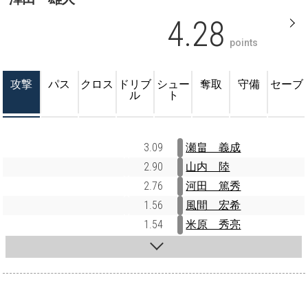
4.28
points
攻撃
パス
クロス
ドリブ
シュー
奪取
守備
セーブ
ル
ト
3.09
瀬畠 義成
2.90
山内 陸
2.76
河田 篤秀
1.56
風間 宏希
1.54
米原 秀亮