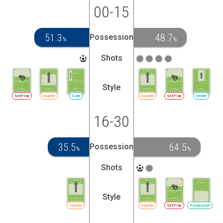
00-15
51.3
48.7
Possession
%
%
Shots
Style
SetPlay
Counter
Side
Counter
SetPlay
Center
16-30
35.5
64.5
Possession
%
%
Shots
Style
Counter
Counter
SetPlay
Possession