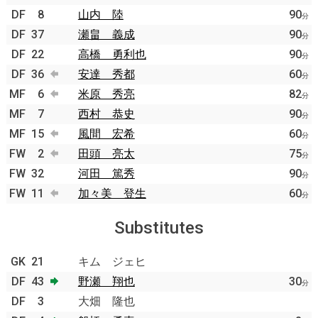
DF
8
山内 陸
90
分
DF
37
瀬畠 義成
90
分
DF
22
高橋 勇利也
90
分
DF
36
安達 秀都
60
分
MF
6
米原 秀亮
82
分
MF
7
西村 恭史
90
分
MF
15
風間 宏希
60
分
FW
2
田頭 亮太
75
分
FW
32
河田 篤秀
90
分
FW
11
加々美 登生
60
分
Substitutes
GK
21
キム ジェヒ
DF
43
野瀬 翔也
30
分
DF
3
大畑 隆也