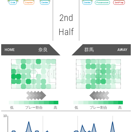
Side
Counter
Center
Center
Possession
SetPlay
2nd
Half
奈良
群馬
HOME
AWAY
低
プレー割合
高
低
プレー割合
高
10