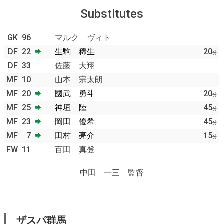
Substitutes
GK
96
マルク ヴィト
DF
22
生駒 稀生
20
分
DF
33
佐藤 大翔
MF
10
山本 宗太朗
MF
20
國武 勇斗
20
分
MF
25
神垣 陸
45
分
MF
23
岡田 優希
45
分
MF
7
田村 亮介
15
分
FW
11
百田 真登
中田 一三 監督
ザスパ群馬