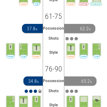
Counter
Side
Counter
SetPlay
Possession
61-75
37.8
62.2
Possession
%
%
Shots
Style
Center
Side
Counter
Counter
Center
Side
76-90
34.8
65.2
Possession
%
%
Shots
Style