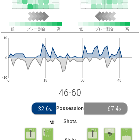
低
プレー割合
高
低
プレー割合
高
10
0
-10
0
15
30
45
46-60
32.6
67.4
Possession
%
%
Shots
Style