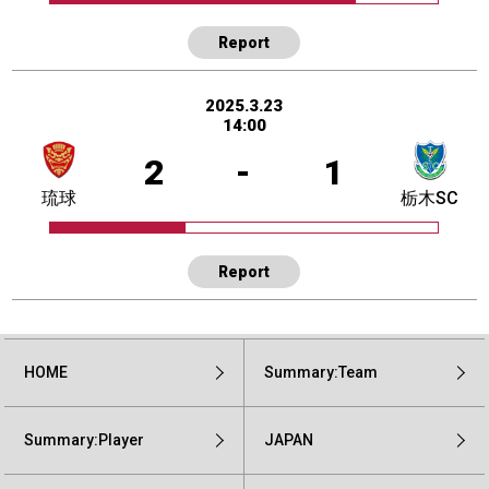
Report
2025.3.23
14:00
2
-
1
琉球
栃木SC
Report
HOME
Summary:Team
Summary:Player
JAPAN