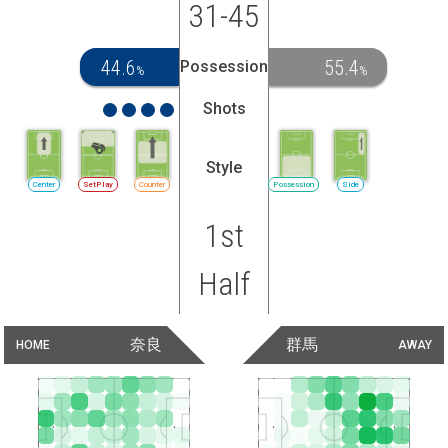
31-45
44.6
55.4
Possession
%
%
Shots
Style
Center
SetPlay
Counter
Possession
Side
1st
Half
奈良
群馬
HOME
AWAY