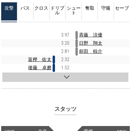
攻撃
パス
クロス
ドリブ
シュー
奪取
守備
セーブ
ル
ト
3.97
斉藤 涼優
3.20
日野 翔太
2.81
前田 椋介
富樫 佑太
2.32
後藤 卓磨
1.52
スタッツ