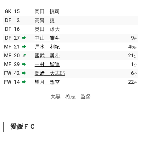
GK
15
岡田 慎司
DF
2
高畠 捷
DF
16
奥田 雄大
DF
27
中山 雅斗
9
分
MF
21
戸水 利紀
45
分
MF
20
國武 勇斗
21
分
MF
29
一村 聖連
1
分
FW
42
岡﨑 大志郎
6
分
FW
14
望月 想空
22
分
大黒 将志 監督
愛媛ＦＣ