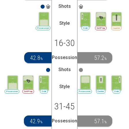
Shots
Style
Possession
Side
SetPlay
Counter
16-30
42.8
57.2
Possession
%
%
Shots
Style
Possession
SetPlay
Side
Possession
Center
Side
31-45
42.9
57.1
Possession
%
%