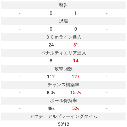
警告
-
0
1
-
退場
-
0
0
-
３０ｍライン進入
-
24
51
-
ペナルティエリア進入
-
8
14
-
攻撃回数
-
112
127
-
チャンス構築率
-
8.0
15.7
-
%
%
ボール保持率
-
48
52
-
%
%
アクチュアルプレーイングタイム
53'12