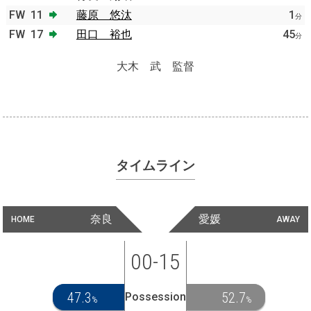
FW
11
藤原 悠汰
1
分
FW
17
田口 裕也
45
分
大木 武 監督
タイムライン
奈良
愛媛
HOME
AWAY
00-15
47.3
52.7
Possession
%
%