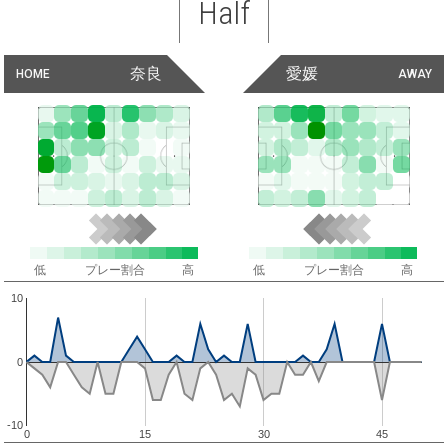
Half
奈良
愛媛
HOME
AWAY
低
プレー割合
高
低
プレー割合
高
10
0
-10
0
15
30
45