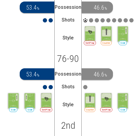
53.4
46.6
Possession
%
%
Shots
Style
SetPlay
Counter
Side
76-90
53.4
46.6
Possession
%
%
Shots
Style
Side
Side
SetPlay
Counter
SetPlay
Side
2nd