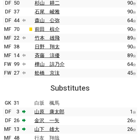
DF
50
杉山 耕二
90
分
DF
37
石尾 崚雅
90
分
DF
44
森山 公弥
64
分
MF
70
前田 椋介
90
分
MF
22
竹本 雄飛
89
分
MF
38
日野 翔太
90
分
MF
14
斉藤 涼優
89
分
FW
99
樺山 諒乃介
64
分
FW
27
舩橋 京汰
45
分
Substitutes
GK
31
白坂 楓馬
DF
3
山原 康太郎
1
分
DF
26
金沢 一矢
26
分
MF
13
山下 雄大
26
分
MF
48
行友 翔哉