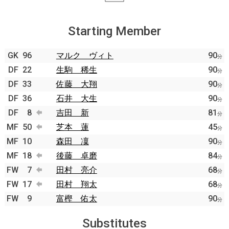
Starting Member
GK
96
マルク ヴィト
90
分
DF
22
生駒 稀生
90
分
DF
33
佐藤 大翔
90
分
DF
36
石井 大生
90
分
DF
8
吉田 新
81
分
MF
50
芝本 蓮
45
分
MF
10
森田 凜
90
分
MF
18
後藤 卓磨
84
分
FW
7
田村 亮介
68
分
FW
17
田村 翔太
68
分
FW
9
富樫 佑太
90
分
Substitutes