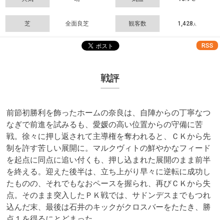
芝
全面良芝
観客数
1,428
人
RSS
戦評
前節初勝利を飾ったホームの奈良は、自陣からの丁寧なつ
なぎで前進を試みるも、愛媛の高い位置からの守備に苦
戦。徐々に押し返されて主導権を奪われると、ＣＫから先
制を許す苦しい展開に。マルクヴィトの鮮やかなフィード
を起点に同点に追い付くも、押し込まれた展開のまま前半
を終える。迎えた後半は、立ち上がり早々に逆転に成功し
たものの、それでもなおペースを握られ、再びＣＫから失
点。そのまま突入したＰＫ戦では、サドンデスまでもつれ
込んだ末、最後は石井のキックがクロスバーをたたき、勝
点１を得るにとどまった。