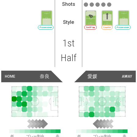
Shots
Style
Possession
SetPlay
Counter
Possession
1st
Half
奈良
愛媛
HOME
AWAY
低
プレー割合
高
低
プレー割合
高