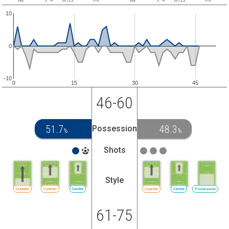
10
0
-10
0
15
30
45
46-60
51.7
48.3
Possession
%
%
Shots
Style
Counter
Counter
Center
Counter
Center
Possession
61-75