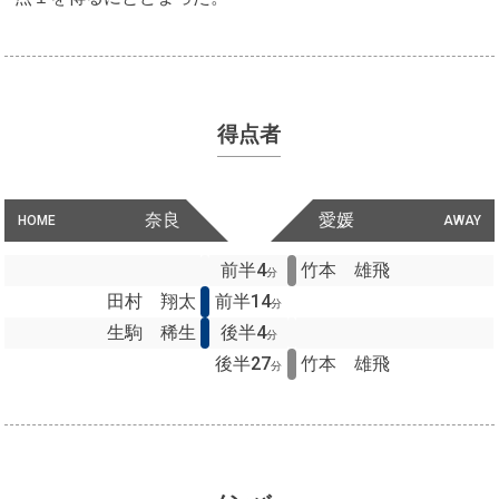
得点者
奈良
愛媛
HOME
AWAY
前半4
竹本 雄飛
分
田村 翔太
前半14
分
生駒 稀生
後半4
分
後半27
竹本 雄飛
分