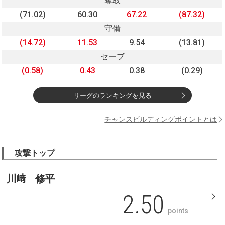
奪取
(71.02)
60.30
67.22
(87.32)
守備
(14.72)
11.53
9.54
(13.81)
セーブ
(0.58)
0.43
0.38
(0.29)
リーグのランキングを見る
チャンスビルディングポイントとは
攻撃トップ
川﨑 修平
2.50
points