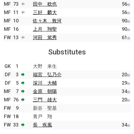
MF
73
田中 稔也
56
分
MF
11
三好 麟大
56
分
MF
10
佐々木 敦河
90
分
MF
16
上月 翔聖
90
分
FW
13
河田 篤秀
61
分
Substitutes
GK
1
大野 来生
DF
3
福宮 弘乃介
20
分
DF
5
深川 大輔
29
分
MF
7
金原 朝陽
34
分
MF
76
三門 雄大
20
分
FW
9
新谷 聖基
FW
18
青戸 翔
FW
33
長 疾風
34
分