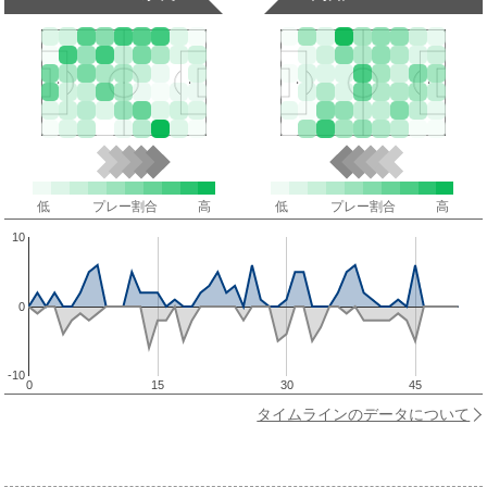
低
プレー割合
高
低
プレー割合
高
10
0
-10
0
15
30
45
タイムラインのデータについて