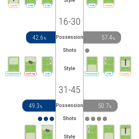
Style
Counter
Side
Side
Side
Counter
16-30
42.6
57.4
Possession
%
%
Shots
Style
Possession
SetPlay
Side
Possession
Side
Counter
31-45
49.3
50.7
Possession
%
%
Shots
Style