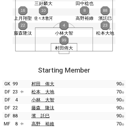
Starting Member
GK
99
村田 侑大
90
分
DF
23
松本 大地
70
分
DF
4
小林 大智
90
分
DF
22
藤森 隆汰
90
分
DF
88
濱 託巳
90
分
MF
8
高野 裕維
70
分