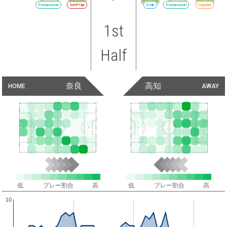
Possession
SetPlay
Side
Possession
Counter
1st
Half
奈良
高知
HOME
AWAY
低
プレー割合
高
低
プレー割合
高
10