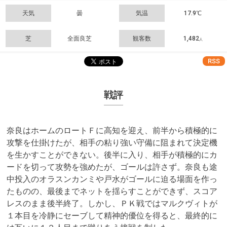
天気
曇
気温
17.9℃
芝
全面良芝
観客数
1,482
人
RSS
戦評
奈良はホームのロートＦに高知を迎え、前半から積極的に
攻撃を仕掛けたが、相手の粘り強い守備に阻まれて決定機
を生かすことができない。後半に入り、相手が積極的にカ
ードを切って攻勢を強めたが、ゴールは許さず。奈良も途
中投入のオラスンカンミや戸水がゴールに迫る場面を作っ
たものの、最後までネットを揺らすことができず、スコア
レスのまま後半終了。しかし、ＰＫ戦ではマルクヴィトが
１本目を冷静にセーブして精神的優位を得ると、最終的に