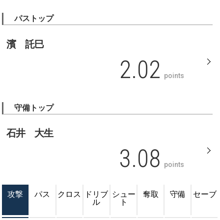
パストップ
濱 託巳
2.02
points
守備トップ
石井 大生
3.08
points
攻撃
パス
クロス
ドリブ
シュー
奪取
守備
セーブ
ル
ト