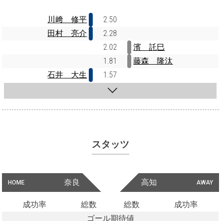
川﨑 修平
2.50
田村 亮介
2.28
2.02
濱 託巳
1.81
藤森 隆汰
石井 大生
1.57
スタッツ
奈良
高知
HOME
AWAY
成功率
総数
総数
成功率
ゴール期待値