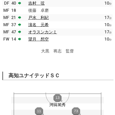
DF
40
吉村 弦
10
分
MF
18
後藤 卓磨
MF
21
戸水 利紀
17
分
MF
37
濵名 元希
10
分
MF
47
オラスンカンミ
17
分
FW
14
望月 想空
10
分
大黒 将志 監督
高知ユナイテッドＳＣ