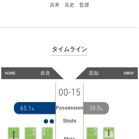
吉本 岳史 監督
タイムライン
奈良
高知
HOME
AWAY
00-15
65.1
34.9
Possession
%
%
Shots