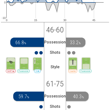
0
-10
0
15
30
45
46-60
66.8
33.2
Possession
%
%
Shots
Style
SetPlay
Possession
Side
Counter
Possession
61-75
59.7
40.3
Possession
%
%
Shots