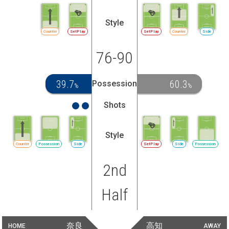
Style
Counter
SetPlay
SetPlay
Counter
Side
76-90
39.7
60.3
Possession
%
%
Shots
Style
Counter
Possession
Side
SetPlay
Side
Possession
2nd
Half
奈良
高知
HOME
AWAY