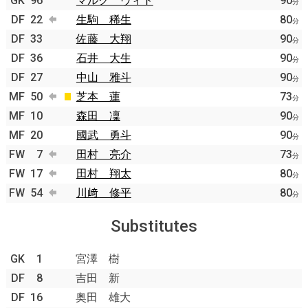
GK
96
マルク ヴィト
90
分
DF
22
生駒 稀生
80
分
DF
33
佐藤 大翔
90
分
DF
36
石井 大生
90
分
DF
27
中山 雅斗
90
分
MF
50
芝本 蓮
73
分
MF
10
森田 凜
90
分
MF
20
國武 勇斗
90
分
FW
7
田村 亮介
73
分
FW
17
田村 翔太
80
分
FW
54
川﨑 修平
80
分
Substitutes
GK
1
宮澤 樹
DF
8
吉田 新
DF
16
奥田 雄大