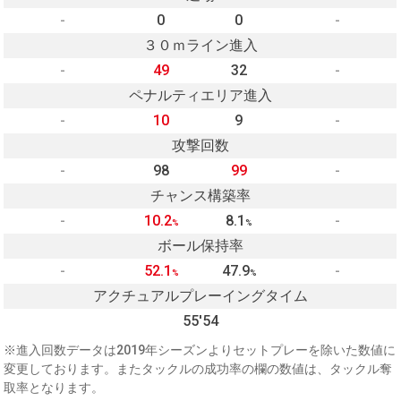
-
0
0
-
３０ｍライン進入
-
49
32
-
ペナルティエリア進入
-
10
9
-
攻撃回数
-
98
99
-
チャンス構築率
-
10.2
8.1
-
%
%
ボール保持率
-
52.1
47.9
-
%
%
アクチュアルプレーイングタイム
55'54
※進入回数データは2019年シーズンよりセットプレーを除いた数値に
変更しております。またタックルの成功率の欄の数値は、タックル奪
取率となります。