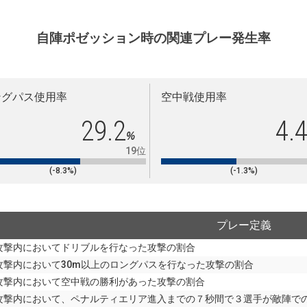
自陣ポゼッション時の関連プレー発生率
ングパス使用率
空中戦使用率
29.2
4.
%
19位
(-8.3%)
(-1.3%)
プレー定義
攻撃内においてドリブルを行なった攻撃の割合
攻撃内において30m以上のロングパスを行なった攻撃の割合
攻撃内において空中戦の勝利があった攻撃の割合
攻撃内において、ペナルティエリア進入までの７秒間で３選手が敵陣で