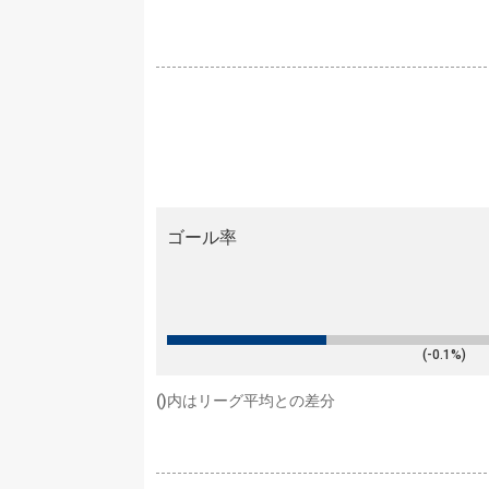
ゴール率
(-0.1%)
()内はリーグ平均との差分