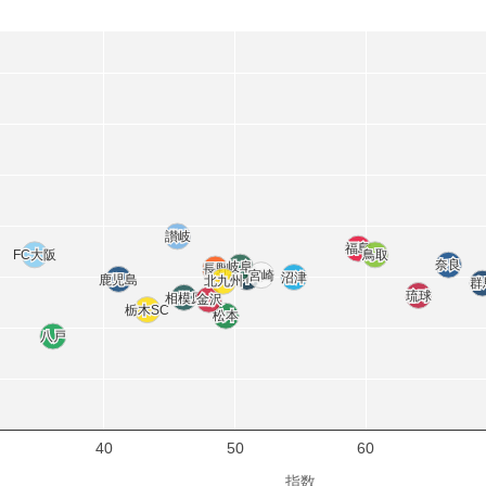
讃岐
讃岐
福島
福島
FC大阪
FC大阪
鳥取
鳥取
奈良
奈良
岐阜
岐阜
長野
長野
宮崎
宮崎
栃木Ｃ
栃木Ｃ
沼津
沼津
鹿児島
鹿児島
北九州
北九州
群
群
琉球
琉球
相模原
相模原
金沢
金沢
栃木SC
栃木SC
松本
松本
八戸
八戸
40
50
60
指数