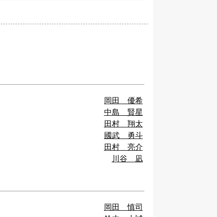
岡田 優希
中島 賢星
田村 翔太
國武 勇斗
田村 亮介
川谷 凪
岡田 慎司