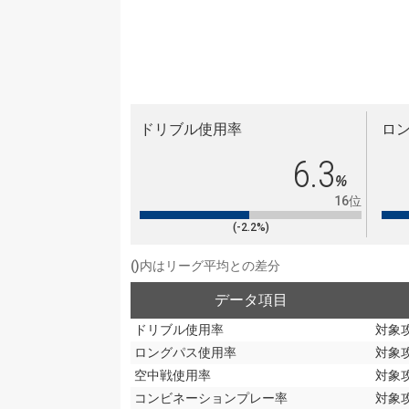
ドリブル使用率
ロ
6.3
%
16位
(-2.2%)
()内はリーグ平均との差分
データ項目
ドリブル使用率
対象
ロングパス使用率
対象
空中戦使用率
対象
コンビネーションプレー率
対象