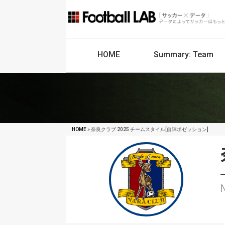
HOME
Summary:
Team
HOME
» 奈良クラブ 2025 チームスタイル[自陣ポゼッション]
N