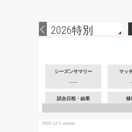
27
2026特別
シーズンサマリー
マッ
試合日程・結果
移
2025.12.2 update