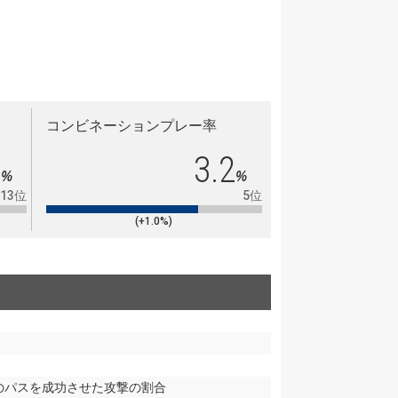
コンビネーションプレー率
4
3.2
%
%
13位
5位
(+1.0%)
のパスを成功させた攻撃の割合