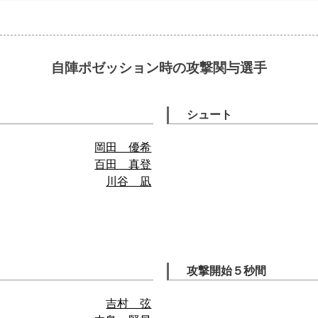
自陣ポゼッション時の攻撃関与選手
シュート
岡田 優希
百田 真登
川谷 凪
攻撃開始５秒間
吉村 弦