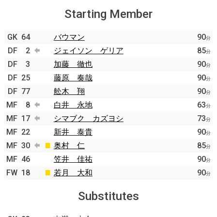
Starting Member
GK
64
バウマン
90
分
DF
2
ジェイソン ゲリア
85
分
DF
3
加藤 徹也
90
分
DF
25
藤原 奏哉
90
分
DF
77
舩木 翔
90
分
MF
8
白井 永地
63
分
MF
17
シマブク カズヨシ
73
分
MF
22
新井 泰貴
90
分
MF
30
奥村 仁
85
分
MF
46
笠井 佳祐
90
分
FW
18
若月 大和
90
分
Substitutes