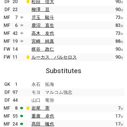
DF
20
松田 佳大
90
分
DF
22
柳澤 亘
90
分
MF
7
児玉 駿斗
73
分
MF
6
鹿沼 直生
83
分
MF
42
高木 友也
73
分
MF
19
宮崎 純真
88
分
FW
14
梶谷 政仁
90
分
FW
11
ルーカス バルセロス
90
分
Substitutes
GK
1
永石 拓海
DF
97
モヨ マルコム強志
DF
44
山口 竜弥
MF
8
岩尾 憲
7
分
MF
55
重廣 卓也
17
分
MF
24
髙田 颯也
17
分