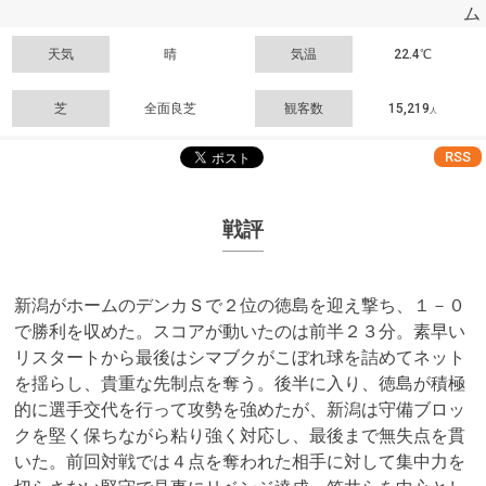
ム
天気
晴
気温
22.4℃
芝
全面良芝
観客数
15,219
人
RSS
戦評
新潟がホームのデンカＳで２位の徳島を迎え撃ち、１－０
で勝利を収めた。スコアが動いたのは前半２３分。素早い
リスタートから最後はシマブクがこぼれ球を詰めてネット
を揺らし、貴重な先制点を奪う。後半に入り、徳島が積極
的に選手交代を行って攻勢を強めたが、新潟は守備ブロッ
クを堅く保ちながら粘り強く対応し、最後まで無失点を貫
いた。前回対戦では４点を奪われた相手に対して集中力を