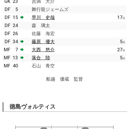
GK
23
吉満 大介
DF
5
舞行龍ジェームズ
DF
15
早川 史哉
17
分
DF
24
森 璃太
DF
26
佐藤 海宏
DF
34
藤原 優大
5
分
MF
7
大西 悠介
27
分
MF
13
落合 陸
5
分
MF
40
石山 青空
船越 優蔵 監督
徳島ヴォルティス