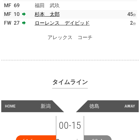
MF
69
福田 武玖
MF
10
杉本 太郎
45
分
FW
27
ローレンス デイビッド
2
分
アレックス コーチ
タイムライン
新潟
徳島
HOME
AWAY
00-15