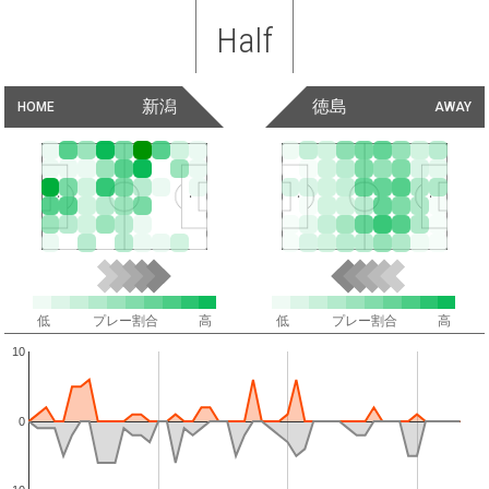
Half
新潟
徳島
HOME
AWAY
低
プレー割合
高
低
プレー割合
高
10
0