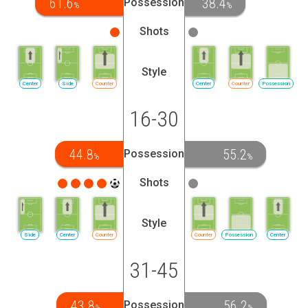
61.6
38.4
Possession
%
%
Shots
Style
Center
Side
Counter
Center
Counter
Possession
16-30
44.8
55.2
Possession
%
%
Shots
Style
Side
Center
Counter
Counter
Possession
Center
31-45
43.8
56.2
Possession
%
%