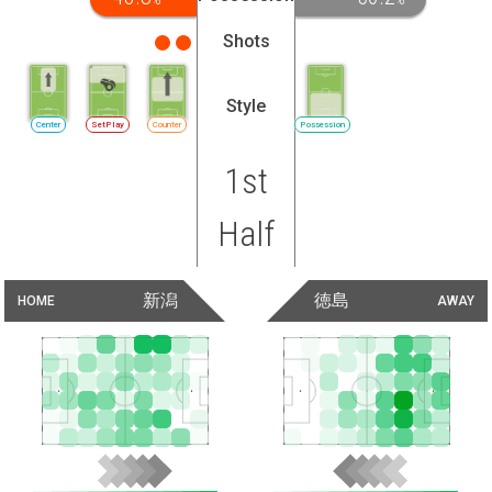
Shots
Style
Center
SetPlay
Counter
Possession
1st
Half
新潟
徳島
HOME
AWAY