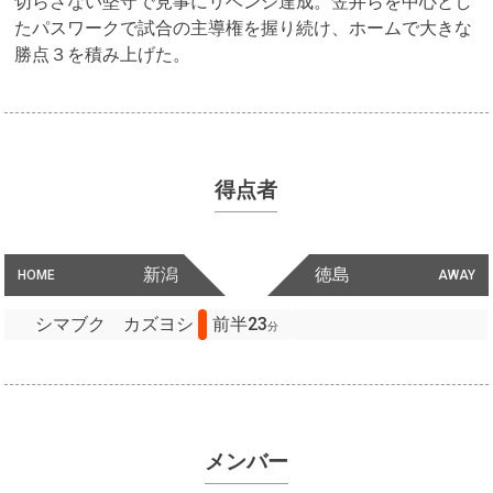
切らさない堅守で見事にリベンジ達成。笠井らを中心とし
たパスワークで試合の主導権を握り続け、ホームで大きな
勝点３を積み上げた。
得点者
新潟
徳島
HOME
AWAY
シマブク カズヨシ
前半23
分
メンバー