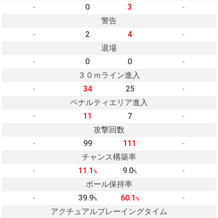
-
0
3
-
警告
-
2
4
-
退場
-
0
0
-
３０ｍライン進入
-
34
25
-
ペナルティエリア進入
-
11
7
-
攻撃回数
-
99
111
-
チャンス構築率
-
11.1
9.0
-
%
%
ボール保持率
-
39.9
60.1
-
%
%
アクチュアルプレーイングタイム