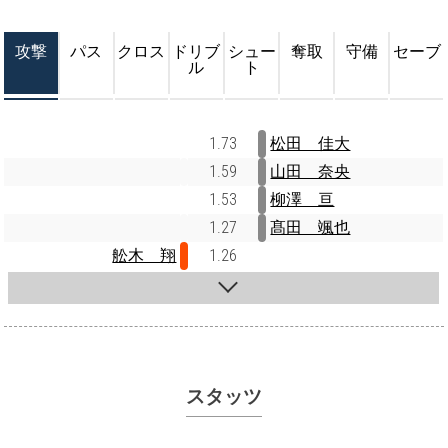
攻撃
パス
クロス
ドリブ
シュー
奪取
守備
セーブ
ル
ト
1.73
松田 佳大
1.59
山田 奈央
1.53
柳澤 亘
1.27
髙田 颯也
舩木 翔
1.26
スタッツ