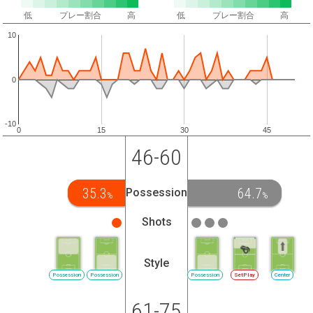
低
プレー割合
高
低
プレー割合
高
10
0
-10
0
15
30
45
46-60
35.3
64.7
Possession
%
%
Shots
Style
Possession
Possession
Possession
SetPlay
Center
61-75