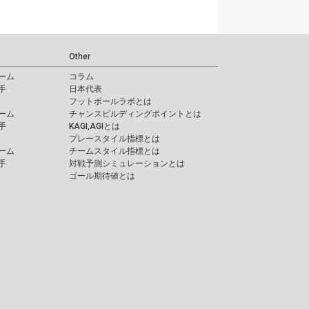
Other
ーム
コラム
手
日本代表
フットボールラボとは
ーム
チャンスビルディングポイントとは
手
KAGI,AGIとは
プレースタイル指標とは
ーム
チームスタイル指標とは
手
対戦予測シミュレーションとは
ゴール期待値とは