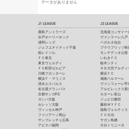
データがありません
J1 LEAGUE
J2 LEAGUE
鹿島アントラーズ
北海道コンサドー
水戸ホーリーホック
ヴァンラーレ八戸
浦和レッズ
ベガルタ仙台
ジェフユナイテッド千葉
ブラウブリッツ秋
柏レイソル
モンテディオ山形
ＦＣ東京
いわきＦＣ
東京ヴェルディ
栃木シティ
ＦＣ町田ゼルビア
ＲＢ大宮アルディ
川崎フロンターレ
横浜ＦＣ
横浜Ｆ・マリノス
湘南ベルマーレ
清水エスパルス
ヴァンフォーレ甲
名古屋グランパス
アルビレックス新
京都サンガF.C.
カターレ富山
ガンバ大阪
ジュビロ磐田
セレッソ大阪
藤枝ＭＹＦＣ
ヴィッセル神戸
徳島ヴォルティス
ファジアーノ岡山
ＦＣ今治
サンフレッチェ広島
サガン鳥栖
アビスパ福岡
大分トリニータ