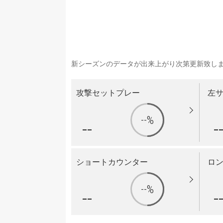
新シーズンのデータが出来上がり次第更新致し
攻撃セットプレー
左
--%
--
-
ショートカウンター
ロ
--%
--
-