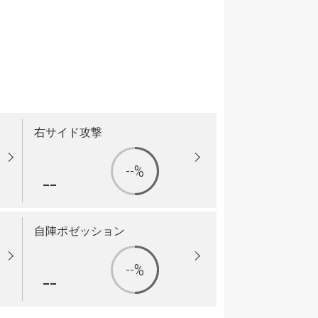
右サイド攻撃
--%
--
自陣ポゼッション
--%
--