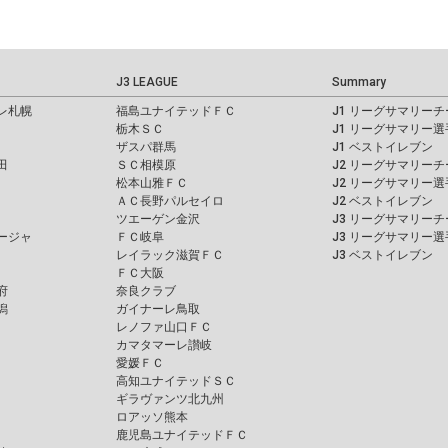
J3 LEAGUE
Summary
レ札幌
福島ユナイテッドＦＣ
J1 リーグサマリーチ
栃木ＳＣ
J1 リーグサマリー選
ザスパ群馬
J1 ベストイレブン
田
ＳＣ相模原
J2 リーグサマリーチ
松本山雅ＦＣ
J2 リーグサマリー選
ＡＣ長野パルセイロ
J2 ベストイレブン
ツエーゲン金沢
J3 リーグサマリーチ
ージャ
ＦＣ岐阜
J3 リーグサマリー選
レイラック滋賀ＦＣ
J3 ベストイレブン
ＦＣ大阪
府
奈良クラブ
潟
ガイナーレ鳥取
レノファ山口ＦＣ
カマタマーレ讃岐
愛媛ＦＣ
高知ユナイテッドＳＣ
ギラヴァンツ北九州
ロアッソ熊本
鹿児島ユナイテッドＦＣ