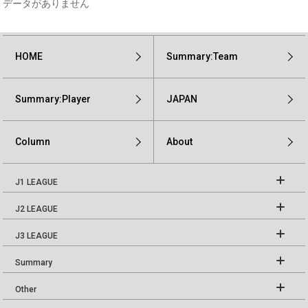
データがありません
HOME
Summary:Team
Summary:Player
JAPAN
Column
About
J1 LEAGUE
J2 LEAGUE
J3 LEAGUE
Summary
Other