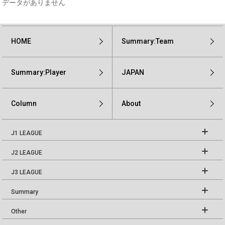
データがありません
HOME
Summary:Team
Summary:Player
JAPAN
Column
About
J1 LEAGUE
J2 LEAGUE
J3 LEAGUE
Summary
Other