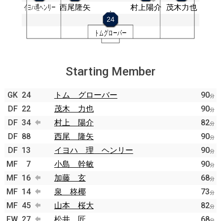
Starting Member
GK
24
トム グローバー
90
分
DF
22
茂木 力也
90
分
DF
34
村上 陽介
82
分
DF
88
西尾 隆矢
90
分
DF
13
イヨハ 理 ヘンリー
90
分
MF
7
小島 幹敏
90
分
MF
16
加藤 玄
68
分
MF
14
泉 柊椰
73
分
MF
45
山本 桜大
82
分
FW
27
松井 匠
68
分