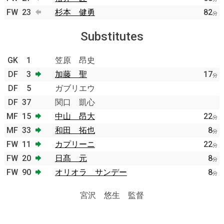
FW
23
杉本 健勇
82
分
Substitutes
GK
1
笠原 昂史
DF
3
加藤 聖
17
分
DF
5
ガブリエウ
DF
37
関口 凱心
MF
15
中山 昂大
22
分
MF
33
和田 拓也
8
分
FW
11
カプリーニ
22
分
FW
20
日髙 元
8
分
FW
90
オリオラ サンデー
8
分
宮沢 悠生 監督