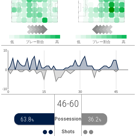
低
プレー割合
高
低
プレー割合
高
10
0
-10
0
15
30
45
46-60
63.8
36.2
Possession
%
%
Shots