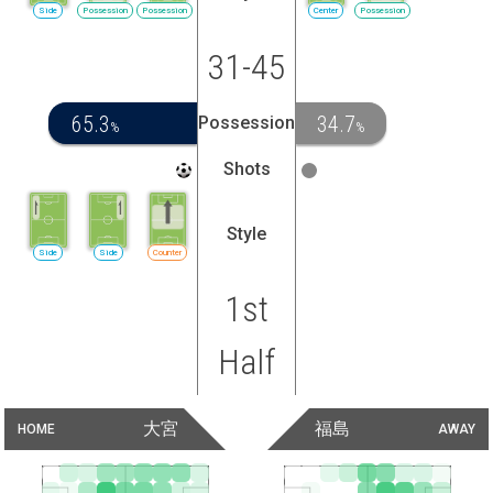
Side
Possession
Possession
Center
Possession
31-45
65.3
34.7
Possession
%
%
Shots
Style
Side
Side
Counter
1st
Half
大宮
福島
HOME
AWAY