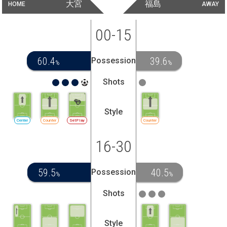
大宮
福島
HOME
AWAY
00-15
60.4
39.6
Possession
%
%
Shots
Style
Center
Counter
SetPlay
Counter
16-30
59.5
40.5
Possession
%
%
Shots
Style