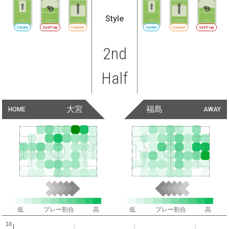
Style
Center
SetPlay
Counter
Center
Counter
SetPlay
2nd
Half
大宮
福島
HOME
AWAY
低
プレー割合
高
低
プレー割合
高
10