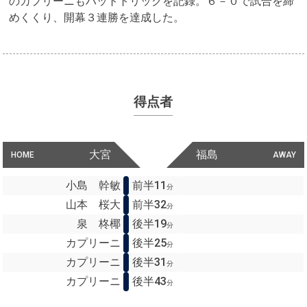
のカプリーニもハットトリックを記録。６－０で試合を締
めくくり、開幕３連勝を達成した。
得点者
大宮
福島
HOME
AWAY
小島 幹敏
前半11
分
山本 桜大
前半32
分
泉 柊椰
後半19
分
カプリーニ
後半25
分
カプリーニ
後半31
分
カプリーニ
後半43
分