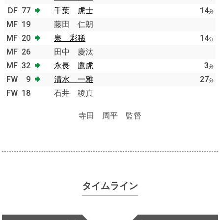
DF
77
千葉 虎士
14
分
MF
19
藤田 仁朗
MF
20
泉 彩稀
14
分
MF
26
田中 慶汰
MF
32
永長 鷹虎
3
分
FW
9
清水 一雅
27
分
FW
18
石井 稜真
寺田 周平 監督
タイムライン