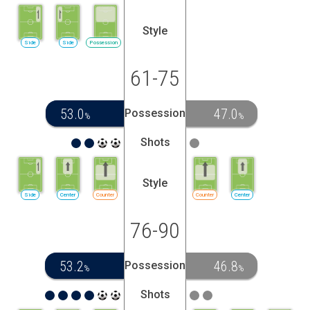
Style
Side
Side
Possession
61-75
53.0
47.0
Possession
%
%
Shots
Style
Side
Center
Counter
Counter
Center
76-90
53.2
46.8
Possession
%
%
Shots