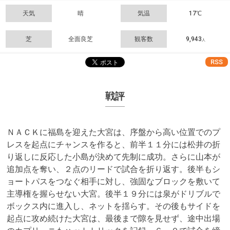
天気
晴
気温
17℃
芝
全面良芝
観客数
9,943
人
RSS
戦評
ＮＡＣＫに福島を迎えた大宮は、序盤から高い位置でのプ
レスを起点にチャンスを作ると、前半１１分には松井の折
り返しに反応した小島が決めて先制に成功。さらに山本が
追加点を奪い、２点のリードで試合を折り返す。後半もシ
ョートパスをつなぐ相手に対し、強固なブロックを敷いて
主導権を握らせない大宮。後半１９分には泉がドリブルで
ボックス内に進入し、ネットを揺らす。その後もサイドを
起点に攻め続けた大宮は、最後まで隙を見せず、途中出場