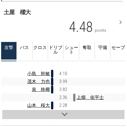
土屋 櫂大
4.48
points
攻撃
パス
クロス
ドリブ
シュー
奪取
守備
セーブ
ル
ト
小島 幹敏
4.10
茂木 力也
3.99
泉 柊椰
3.82
2.36
上畑 佑平士
山本 桜大
2.28