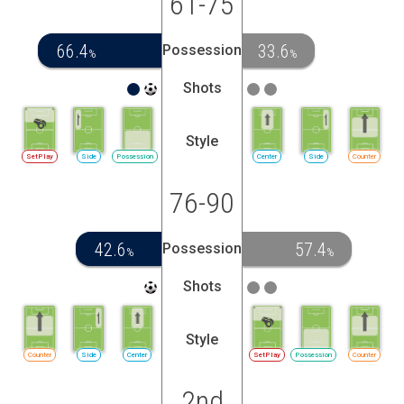
61-75
66.4
33.6
Possession
%
%
Shots
Style
SetPlay
Side
Possession
Center
Side
Counter
76-90
42.6
57.4
Possession
%
%
Shots
Style
Counter
Side
Center
SetPlay
Possession
Counter
2nd