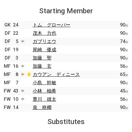
Starting Member
GK
24
トム グローバー
90
分
DF
22
茂木 力也
90
分
DF
5
ガブリエウ
74
分
DF
19
尾崎 優成
90
分
DF
3
加藤 聖
90
分
MF
16
加藤 玄
56
分
MF
8
カウアン ディニース
65
分
MF
7
小島 幹敏
90
分
FW
43
小林 柚希
45
分
FW
10
豊川 雄太
56
分
FW
14
泉 柊椰
90
分
Substitutes