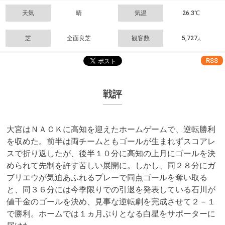
天気
晴
気温
26.3℃
芝
全面良芝
観客数
5,727
人
RSS
戦評
大宮はＮＡＣＫに高知を迎えたホームゲームで、逆転勝利
を収めた。前半は両チームともゴールが生まれずスコアレ
スで折り返したが、後半１０分に高知の上月にゴールを決
められて先制を許す苦しい展開に。しかし、同２８分にガ
ブリエウが気迫あふれるプレーで同点ゴールを奪い取る
と、同３６分には今季限りでの引退を発表している石川が
値千金のゴールを決め、見事な逆転劇を完成させて２－１
で勝利。ホームでは１ヵ月ぶりとなる白星をサポーターに