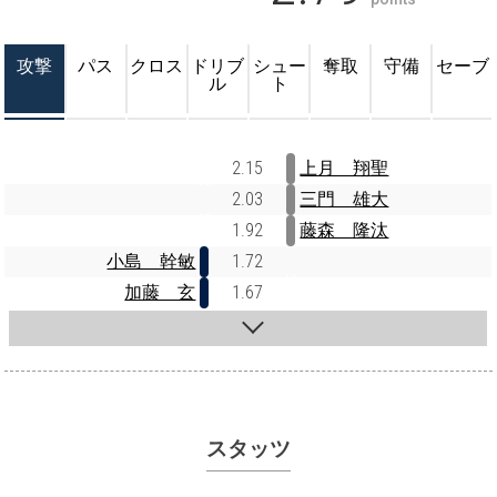
攻撃
パス
クロス
ドリブ
シュー
奪取
守備
セーブ
ル
ト
2.15
上月 翔聖
2.03
三門 雄大
1.92
藤森 隆汰
小島 幹敏
1.72
加藤 玄
1.67
スタッツ