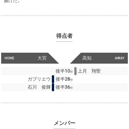
届けた。
得点者
大宮
高知
HOME
AWAY
後半10
上月 翔聖
分
ガブリエウ
後半28
分
石川 俊輝
後半36
分
メンバー