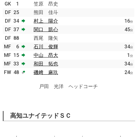
GK
1
笠原 昂史
DF
25
熊田 佳斗
DF
34
村上 陽介
16
分
DF
37
関口 凱心
45
分
DF
88
西尾 隆矢
MF
6
石川 俊輝
34
分
MF
15
中山 昂大
1
分
MF
33
和田 拓也
34
分
FW
48
磯﨑 麻玖
24
分
戸田 光洋 ヘッドコーチ
高知ユナイテッドＳＣ