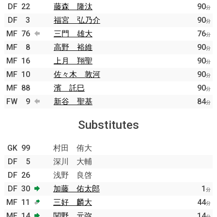
DF
22
藤森 隆汰
90
分
DF
3
福宮 弘乃介
90
分
MF
76
三門 雄大
76
分
MF
8
高野 裕維
90
分
MF
16
上月 翔聖
90
分
MF
10
佐々木 敦河
90
分
MF
88
濱 託巳
90
分
FW
9
新谷 聖基
84
分
Substitutes
GK
99
村田 侑大
DF
5
深川 大輔
DF
26
浅野 良啓
DF
30
加藤 佑太郎
1
分
MF
11
三好 麟大
44
分
MF
14
関野 元弥
14
分