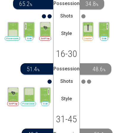
65.2
34.8
Possession
%
%
Shots
Style
Possession
Side
SetPlay
Counter
Side
16-30
51.4
48.6
Possession
%
%
Shots
Style
SetPlay
Possession
Side
31-45