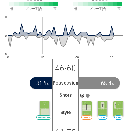
低
プレー割合
高
低
プレー割合
高
10
0
-10
0
15
30
45
46-60
31.6
68.4
Possession
%
%
Shots
Style
Possession
Counter
Center
Side