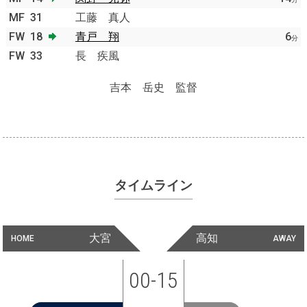
MF
31
工藤 真人
FW
18
青戸 翔
6
分
FW
33
長 疾風
吉本 岳史 監督
タイムライン
大宮
高知
HOME
AWAY
00-15