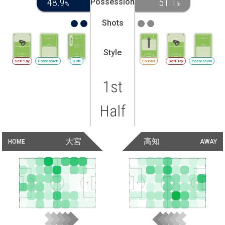
48.9
51.1
Possession
%
%
Shots
Style
SetPlay
Possession
Side
Counter
SetPlay
Possession
1st
Half
大宮
高知
HOME
AWAY