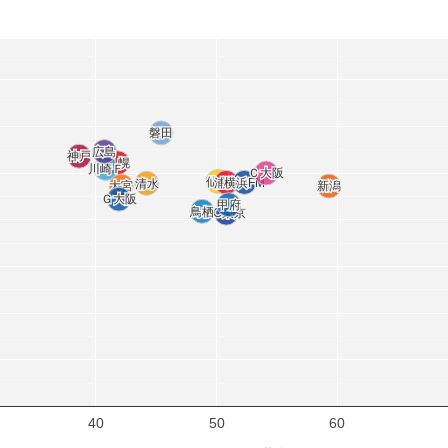
磐田
磐田
広島
広島
神戸
神戸
札幌
札幌
川崎Ｆ
川崎Ｆ
Ｃ大阪
Ｃ大阪
仙台
仙台
浦和
浦和
横浜FM
横浜FM
清水
清水
大宮
大宮
新潟
新潟
Ｇ大阪
Ｇ大阪
甲府
甲府
鳥栖
鳥栖
FC東京
FC東京
40
50
60