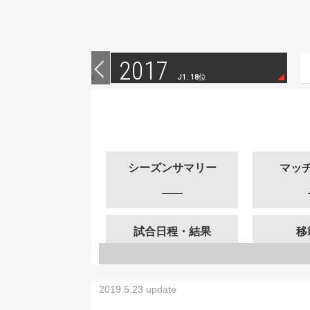
2017
 5位
J1. 18位
シーズンサマリー
マッ
試合日程・結果
移
2019.5.23 update