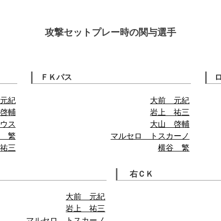
攻撃セットプレー時の関与選手
ＦＫパス
元紀
大前 元紀
啓輔
岩上 祐三
ウス
大山 啓輔
 繁
マルセロ トスカーノ
祐三
横谷 繁
右ＣＫ
大前 元紀
岩上 祐三
マルセロ トスカーノ