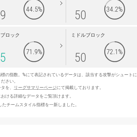
44.5%
34.2%
9
50
イブロック
ミドルブロック
71.9%
72.1%
5
50
指標の指数。%にて表記されているデータは、該当する攻撃がシュート
ください。
ータを、
リーグサマリーページ
にて掲載しております。
における詳細なデータをご覧頂けます。
用したチームスタイル指標を一新しました。