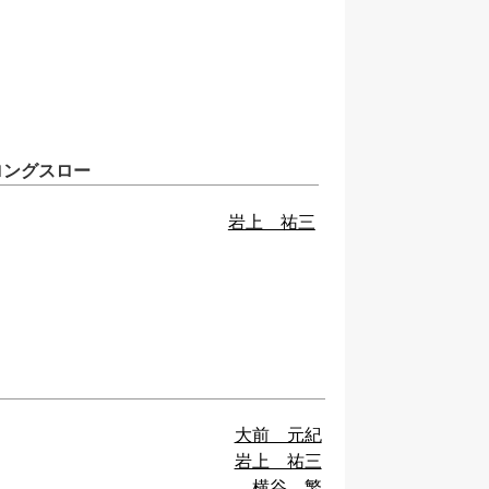
ロングスロー
岩上 祐三
大前 元紀
岩上 祐三
横谷 繁