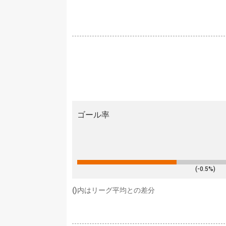
ゴール率
(-0.5%)
()内はリーグ平均との差分