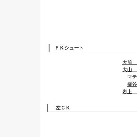
ＦＫシュート
大前 
大山 
マテ
横谷
岩上 
左ＣＫ