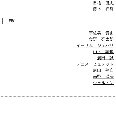
奥抜 侃志
藤本 祥輝
FW
宇佐美 貴史
食野 亮太郎
イッサム ジェバリ
山下 諒也
満田 誠
デニス ヒュメット
唐山 翔自
南野 遥海
ウェルトン