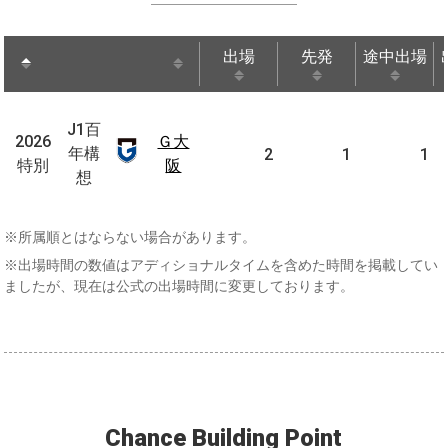
出場
先発
途中出場
出場
先発
途中出場
J1
J1百
百
2026
Ｇ大
2026
Ｇ大
年構
2
1
1
年
特別
阪
特別
阪
想
構
想
※所属順とはならない場合があります。
※出場時間の数値はアディショナルタイムを含めた時間を掲載してい
ましたが、現在は公式の出場時間に変更しております。
Chance Building Point