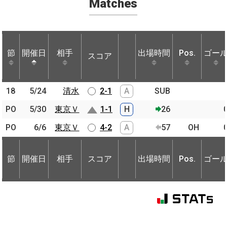
Matches
節
節
開催日
開催日
相手
相手
出場時間
Pos.
ゴー
スコア
節
開催日
相手
スコア
出場時間
Pos.
ゴー
18
18
5/24
5/24
清水
清水
2-1
A
SUB
PO
PO
5/30
5/30
東京Ｖ
東京Ｖ
1-1
H
26
PO
PO
6/6
6/6
東京Ｖ
東京Ｖ
4-2
A
57
OH
節
開催日
相手
スコア
出場時間
Pos.
ゴー
節
節
開催日
開催日
相手
相手
スコア
出場時間
Pos.
ゴー