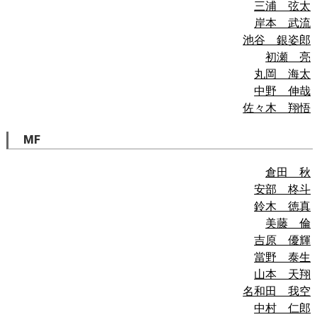
三浦 弦太
岸本 武流
池谷 銀姿郎
初瀬 亮
丸岡 海太
中野 伸哉
佐々木 翔悟
MF
倉田 秋
安部 柊斗
鈴木 徳真
美藤 倫
吉原 優輝
當野 泰生
山本 天翔
名和田 我空
中村 仁郎