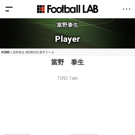
當野泰生
Player
HOME
» 當野泰生 2026特別 選手データ
當野 泰生
TONO Taiki