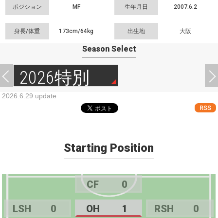
ポジション
MF
生年月日
2007.6.2
身長/体重
173cm/
64kg
出生地
大阪
Season Select
2026特別
2026.6.29 update
RSS
Starting Position
CF
0
LSH
0
OH
1
RSH
0