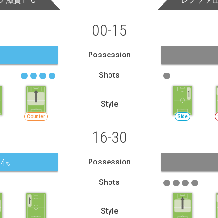
ク滋賀ＦＣ
レノファ
00-15
Possession
Shots
Style
Counter
Side
16-30
.4
Possession
%
Shots
Style