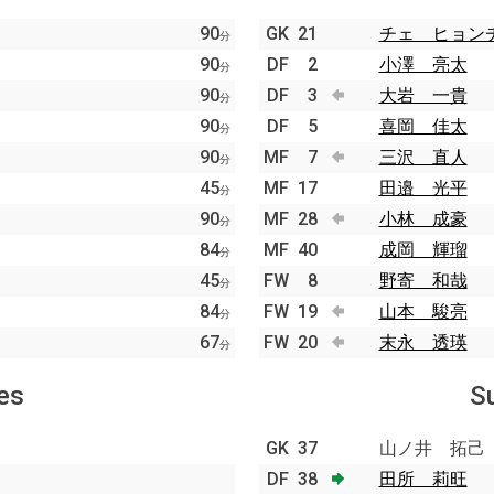
90
GK
21
チェ ヒョン
分
90
DF
2
小澤 亮太
分
90
DF
3
大岩 一貴
分
90
DF
5
喜岡 佳太
分
90
MF
7
三沢 直人
分
45
MF
17
田邉 光平
分
90
MF
28
小林 成豪
分
84
MF
40
成岡 輝瑠
分
45
FW
8
野寄 和哉
分
84
FW
19
山本 駿亮
分
67
FW
20
末永 透瑛
分
es
S
GK
37
山ノ井 拓己
DF
38
田所 莉旺