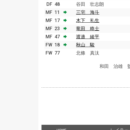
DF
48
谷田 壮志朗
MF
11
三宅 海斗
MF
17
木下 礼生
MF
23
竜田 柊士
MF
47
渡邉 綾平
FW
18
秋山 駿
FW
77
北條 真汰
和田 治雄 