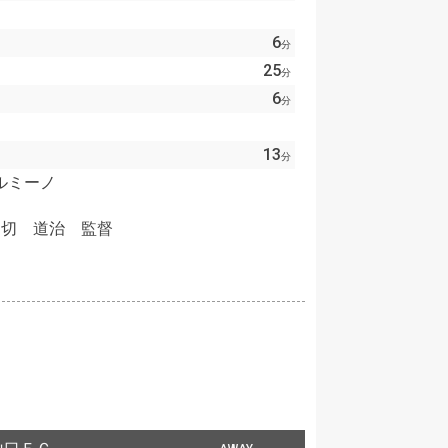
6
分
25
分
6
分
13
分
ルミーノ
田切 道治 監督