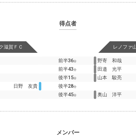
得点者
ク滋賀ＦＣ
レノファ
前半36
野寄 和哉
分
前半43
田邉 光平
分
後半15
山本 駿亮
分
日野 友貴
後半28
分
後半45
奥山 洋平
分
メンバー