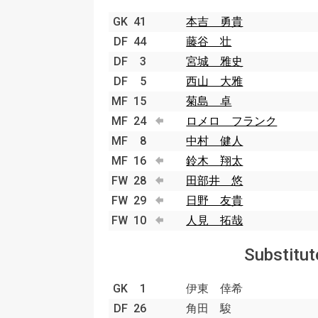
GK
41
本吉 勇貴
DF
44
藤谷 壮
DF
3
宮城 雅史
DF
5
西山 大雅
MF
15
菊島 卓
MF
24
ロメロ フランク
MF
8
中村 健人
MF
16
鈴木 翔太
FW
28
田部井 悠
FW
29
日野 友貴
FW
10
人見 拓哉
Substitut
GK
1
伊東 倖希
DF
26
角田 駿