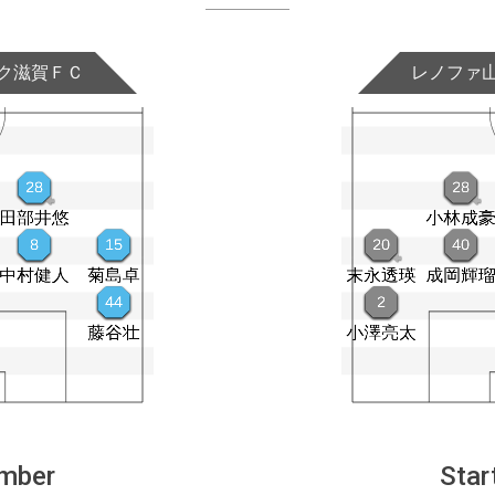
ク滋賀ＦＣ
レノファ
ember
Star