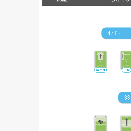
レイラッ
HOME
47.0
%
Center
Side
33