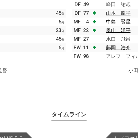
DF
49
峰田 祐哉
45
DF
77
山本 龍平
分
6
MF
4
中島 賢星
分
23
MF
22
奥山 洋平
分
45
MF
27
水口 飛呂
分
6
FW
11
藤岡 浩介
分
FW
98
アレフ フィ
監督
小
タイムライン