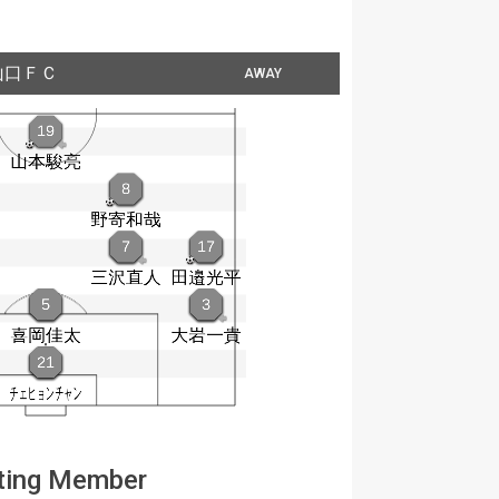
山口ＦＣ
AWAY
ting Member