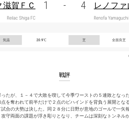
1
-
4
ク滋賀ＦＣ
レノファ
Reilac Shiga FC
Renofa Yamaguchi
気温
20.9℃
芝
全面良芝
戦評
撃ったが、１－４で大敗を喫して今季ワーストの５連敗となっ
加点を奪われて前半だけで２点のビハインドを背負う展開とな
て試合の大勢は決した。同２８分に日野が意地のゴールで一矢
。攻守両面の課題が浮き彫りとなり、チームは深刻なトンネル