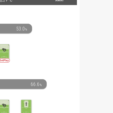
山口ＦＣ
AWAY
53.0
%
SetPlay
66.6
%