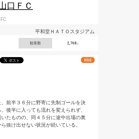
山口ＦＣ
 FC
平和堂ＨＡＴＯスタジアム
観客数
2,768
人
RSS
た。前半３６分に野寄に先制ゴールを決
る。後半に入っても流れを変えられず、
報いたものの、同４５分に途中出場の奥
から抜け出せない状況が続いている。