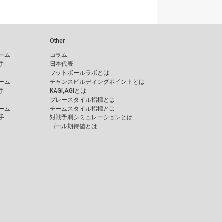
Other
ーム
コラム
手
日本代表
フットボールラボとは
ーム
チャンスビルディングポイントとは
手
KAGI,AGIとは
プレースタイル指標とは
ーム
チームスタイル指標とは
手
対戦予測シミュレーションとは
ゴール期待値とは