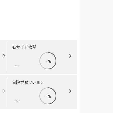
右サイド攻撃
--%
--
自陣ポゼッション
--%
--