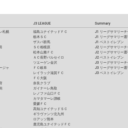
J3 LEAGUE
Summary
レ札幌
福島ユナイテッドＦＣ
J1 リーグサマリーチ
栃木ＳＣ
J1 リーグサマリー選
ザスパ群馬
J1 ベストイレブン
田
ＳＣ相模原
J2 リーグサマリーチ
松本山雅ＦＣ
J2 リーグサマリー選
ＡＣ長野パルセイロ
J2 ベストイレブン
ツエーゲン金沢
J3 リーグサマリーチ
ージャ
ＦＣ岐阜
J3 リーグサマリー選
レイラック滋賀ＦＣ
J3 ベストイレブン
ＦＣ大阪
府
奈良クラブ
潟
ガイナーレ鳥取
レノファ山口ＦＣ
カマタマーレ讃岐
愛媛ＦＣ
高知ユナイテッドＳＣ
ギラヴァンツ北九州
ロアッソ熊本
鹿児島ユナイテッドＦＣ