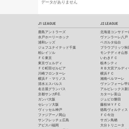
データがありません
J1 LEAGUE
J2 LEAGUE
鹿島アントラーズ
北海道コンサドー
水戸ホーリーホック
ヴァンラーレ八戸
浦和レッズ
ベガルタ仙台
ジェフユナイテッド千葉
ブラウブリッツ秋
柏レイソル
モンテディオ山形
ＦＣ東京
いわきＦＣ
東京ヴェルディ
栃木シティ
ＦＣ町田ゼルビア
ＲＢ大宮アルディ
川崎フロンターレ
横浜ＦＣ
横浜Ｆ・マリノス
湘南ベルマーレ
清水エスパルス
ヴァンフォーレ甲
名古屋グランパス
アルビレックス新
京都サンガF.C.
カターレ富山
ガンバ大阪
ジュビロ磐田
セレッソ大阪
藤枝ＭＹＦＣ
ヴィッセル神戸
徳島ヴォルティス
ファジアーノ岡山
ＦＣ今治
サンフレッチェ広島
サガン鳥栖
アビスパ福岡
大分トリニータ