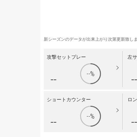
新シーズンのデータが出来上がり次第更新致し
攻撃セットプレー
左
--%
--
-
ショートカウンター
ロ
--%
--
-