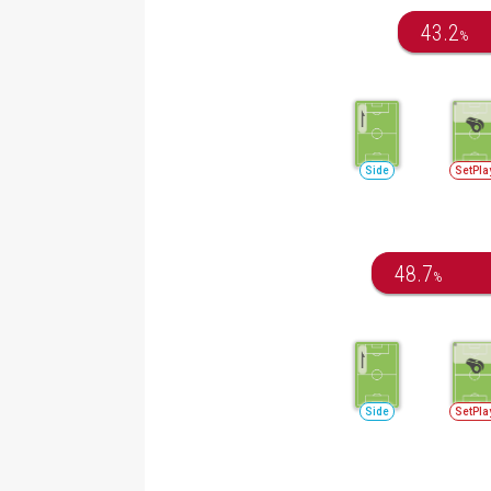
43.2
%
Side
SetPla
48.7
%
Side
SetPla