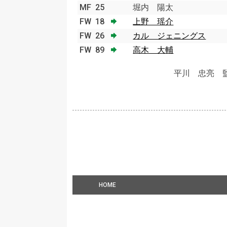
MF
25
堀内 陽太
FW
18
上野 瑶介
FW
26
カル ジェニングス
FW
89
高木 大輔
平川 忠亮 
HOME