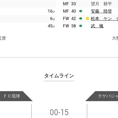
MF
30
望月 耕平
16
MF
40
安藤 陸登
分
6
FW
42
松本 ケン 
分
45
FW
58
武 颯
分
監督
大
タイムライン
ＦＣ琉球
テゲバジ
00-15