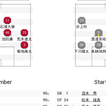
ember
Star
90
GK
1
茂木 秀
分
90
DF
24
松本 雄真
分