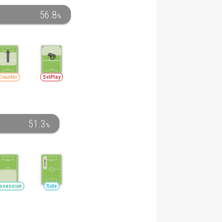
56.8
%
Counter
SetPlay
51.3
%
ssession
Side