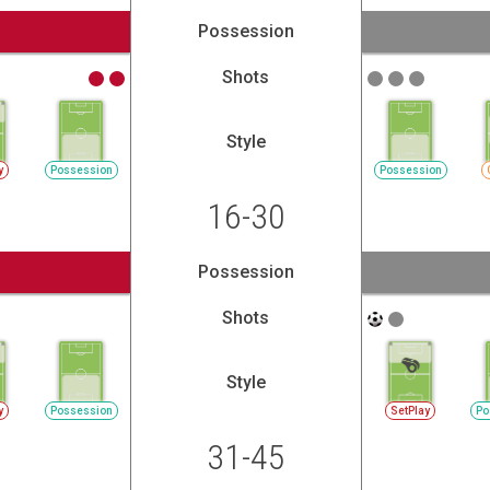
Possession
Shots
Style
y
Possession
Possession
16-30
Possession
Shots
Style
y
Possession
SetPlay
Po
31-45