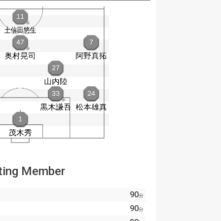
ting Member
90
分
90
分