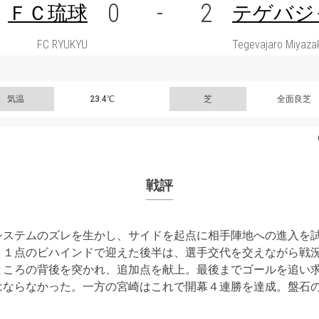
0
-
2
ＦＣ琉球
テゲバジ
FC RYUKYU
Tegevajaro Miyaza
気温
23.4℃
芝
全面良芝
戦評
システムのズレを生かし、サイドを起点に相手陣地への進入を
。１点のビハインドで迎えた後半は、選手交代を交えながら戦
ところの背後を突かれ、追加点を献上。最後までゴールを追い
はならなかった。一方の宮崎はこれで開幕４連勝を達成。盤石