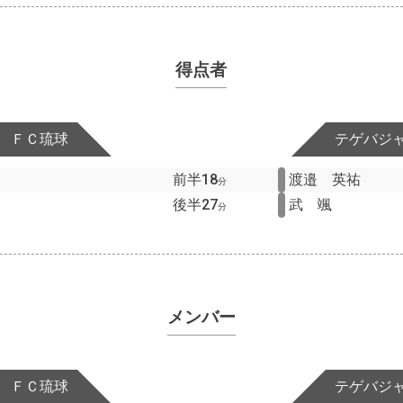
得点者
ＦＣ琉球
テゲバジ
前半18
渡邉 英祐
分
後半27
武 颯
分
メンバー
ＦＣ琉球
テゲバジ