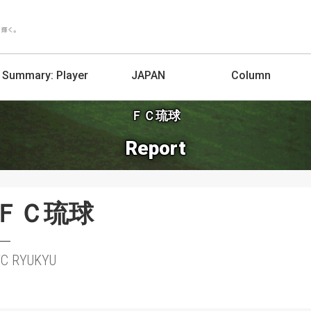
Summary:
Player
JAPAN
Column
ＦＣ琉球
Report
ＦＣ琉球
FC RYUKYU