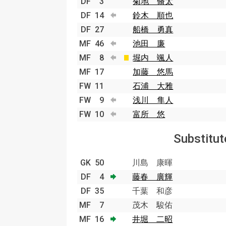
DF
3
菊地 脩太
DF
14
鈴木 順也
DF
27
船橋 勇真
MF
46
池田 廉
MF
8
堀内 颯人
MF
17
加藤 悠馬
FW
11
石浦 大雅
FW
9
浅川 隼人
FW
10
富所 悠
Substitut
GK
50
川島 康暉
DF
4
藤春 廣輝
DF
35
千葉 和彦
MF
7
茂木 駿佑
MF
16
井堀 二昭