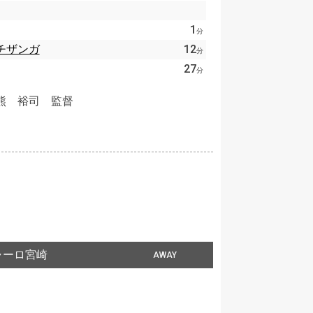
1
分
チザンガ
12
分
27
分
熊 裕司 監督
ャーロ宮崎
AWAY