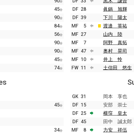
90
DF
33
黒木 謙吾
分
45
DF
28
眞鍋 旭輝
分
90
DF
39
下川 陽太
分
84
MF
5
渡邉 英祐
分
56
MF
27
山内 陸
分
90
MF
7
阿野 真拓
分
90
MF
47
奥村 晃司
分
45
MF
10
井上 怜
分
74
FW
11
土信田 悠生
分
es
S
GK
31
岡本 享也
45
DF
15
安部 崇士
分
DF
25
横窪 皇太
DF
45
田中 誠太郎
34
MF
8
力安 祥伍
分