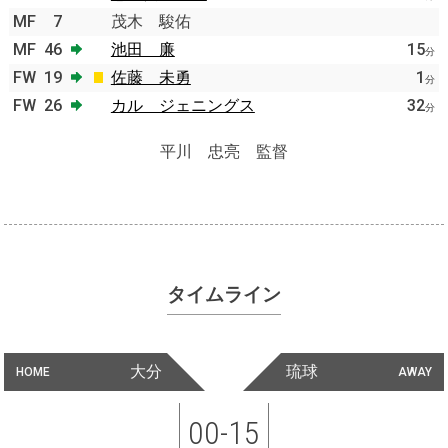
MF
7
茂木 駿佑
MF
46
池田 廉
15
分
FW
19
佐藤 未勇
1
分
FW
26
カル ジェニングス
32
分
平川 忠亮 監督
タイムライン
大分
琉球
HOME
AWAY
00-15