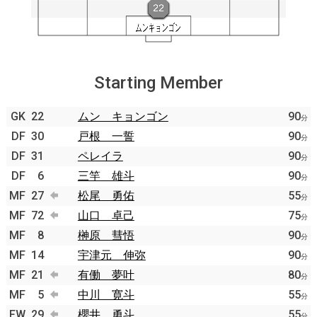
Starting Member
GK
22
ムン キョンゴン
90
分
DF
30
戸根 一誓
90
分
DF
31
ペレイラ
90
分
DF
6
三竿 雄斗
90
分
MF
27
松尾 勇佑
55
分
MF
72
山口 卓己
75
分
MF
8
榊原 彗悟
90
分
MF
14
宇津元 伸弥
90
分
MF
21
有働 夢叶
80
分
MF
5
中川 寛斗
55
分
FW
29
櫻井 勇斗
55
分