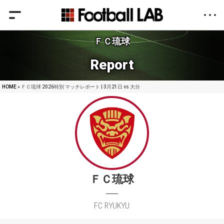
ＦＣ琉球
Report
HOME
» ＦＣ琉球 2026特別 マッチレポート | 3月21日 vs 大分
ＦＣ琉球
FC RYUKYU