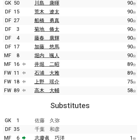
GK
50
川島 康暉
90
分
DF
15
荒木 遼太
90
分
DF
27
船橋 勇真
90
分
DF
3
菊地 脩太
90
分
DF
4
藤春 廣輝
90
分
DF
17
加藤 悠馬
90
分
MF
8
堀内 颯人
90
分
MF
16
井堀 二昭
89
分
FW
11
石浦 大雅
89
分
FW
18
上野 瑶介
75
分
FW
89
高木 大輔
58
分
Substitutes
GK
1
佐藤 久弥
DF
35
千葉 和彦
MF
6
志慶眞 巧洋
1
分