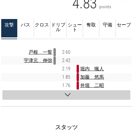
4.83
points
攻撃
パス
クロス
ドリブ
シュー
奪取
守備
セーブ
ル
ト
戸根 一誓
2.60
宇津元 伸弥
2.42
2.19
堀内 颯人
1.85
加藤 悠馬
1.76
井堀 二昭
スタッツ