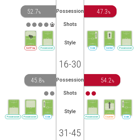
52.7
47.3
Possession
%
%
Shots
Style
SetPlay
Possession
Side
Center
Possession
16-30
45.8
54.2
Possession
%
%
Shots
Style
Possession
Possession
Side
Possession
Counter
Side
31-45