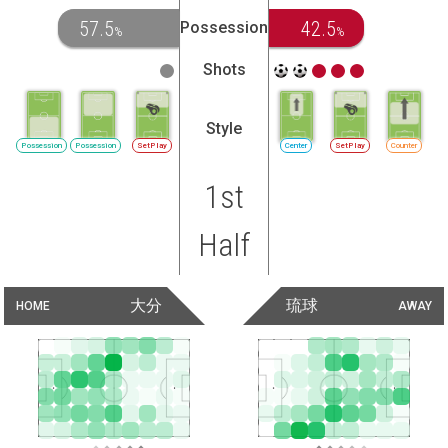
57.5
42.5
Possession
%
%
Shots
Style
Possession
Possession
SetPlay
Center
SetPlay
Counter
1st
Half
大分
琉球
HOME
AWAY