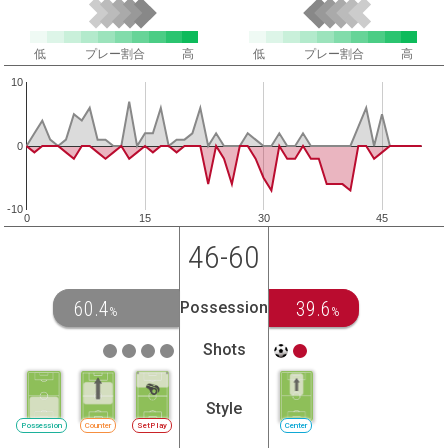
低
プレー割合
高
低
プレー割合
高
10
0
-10
0
15
30
45
46-60
60.4
39.6
Possession
%
%
Shots
Style
Possession
Counter
SetPlay
Center