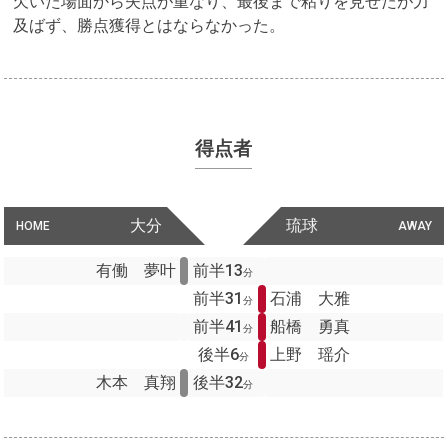
欠いた場面から失点が重なり、最後まで粘りを見せたが力
及ばず、勝点獲得とはならなかった。
得点者
大分
琉球
HOME
AWAY
有働 夢叶
前半13
分
前半31
石浦 大雅
分
前半41
船橋 勇真
分
後半6
上野 瑶介
分
木本 真翔
後半32
分