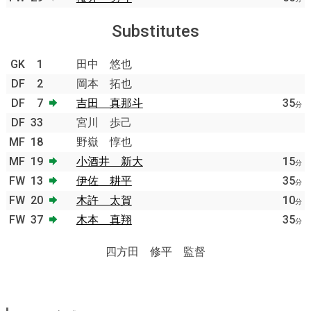
Substitutes
GK
1
田中 悠也
DF
2
岡本 拓也
DF
7
吉田 真那斗
35
分
DF
33
宮川 歩己
MF
18
野嶽 惇也
MF
19
小酒井 新大
15
分
FW
13
伊佐 耕平
35
分
FW
20
木許 太賀
10
分
FW
37
木本 真翔
35
分
四方田 修平 監督