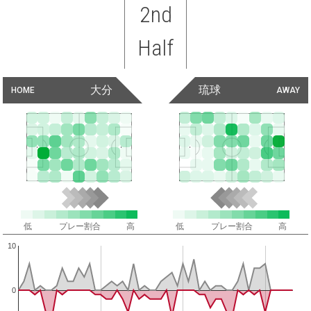
2nd
Half
大分
琉球
HOME
AWAY
低
プレー割合
高
低
プレー割合
高
10
0