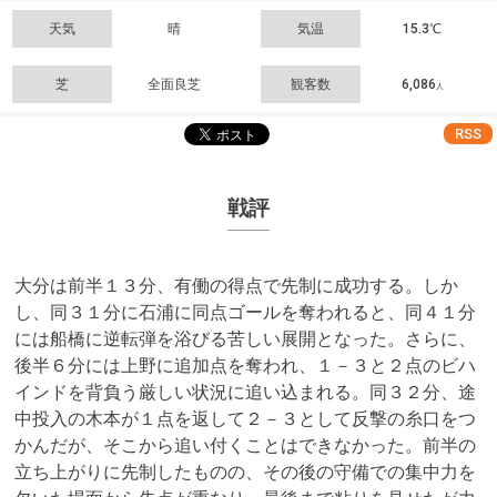
天気
晴
気温
15.3℃
芝
全面良芝
観客数
6,086
人
RSS
戦評
大分は前半１３分、有働の得点で先制に成功する。しか
し、同３１分に石浦に同点ゴールを奪われると、同４１分
には船橋に逆転弾を浴びる苦しい展開となった。さらに、
後半６分には上野に追加点を奪われ、１－３と２点のビハ
インドを背負う厳しい状況に追い込まれる。同３２分、途
中投入の木本が１点を返して２－３として反撃の糸口をつ
かんだが、そこから追い付くことはできなかった。前半の
立ち上がりに先制したものの、その後の守備での集中力を