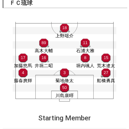
ＦＣ琉球
Starting Member