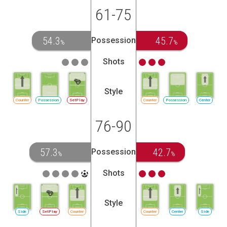
61-75
54.3
45.7
Possession
%
%
Shots
Style
Counter
Possession
SetPlay
Counter
Possession
Center
76-90
57.3
42.7
Possession
%
%
Shots
Style
Side
SetPlay
Counter
Counter
Center
Side