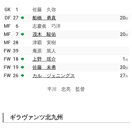
GK
1
佐藤 久弥
DF
27
船橋 勇真
20
分
MF
6
志慶眞 巧洋
MF
7
茂木 駿佑
20
分
MF
28
津覇 実樹
FW
39
庵原 篤人
FW
18
上野 瑶介
1
分
FW
19
佐藤 未勇
20
分
FW
26
カル ジェニングス
27
分
平川 忠亮 監督
ギラヴァンツ北九州