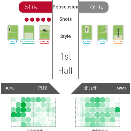
54.0
46.0
Possession
%
%
Shots
Style
Side
Possession
SetPlay
Center
Side
Counter
1st
Half
琉球
北九州
HOME
AWAY