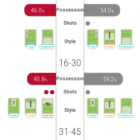
46.0
54.0
Possession
%
%
Shots
Style
Side
Possession
Side
Counter
Possession
16-30
40.8
59.2
Possession
%
%
Shots
Style
Center
Counter
SetPlay
Center
Counter
Possession
31-45