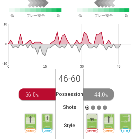
低
プレー割合
高
低
プレー割合
高
10
0
-10
0
15
30
45
46-60
56.0
44.0
Possession
%
%
Shots
Style
Counter
Center
SetPlay
Counter
Side