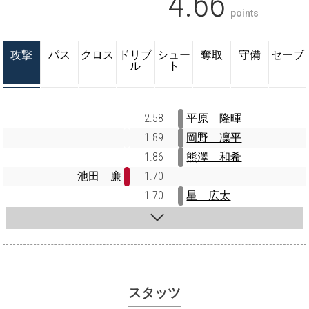
4.66
points
攻撃
パス
クロス
ドリブ
シュー
奪取
守備
セーブ
ル
ト
2.58
平原 隆暉
1.89
岡野 凜平
1.86
熊澤 和希
池田 廉
1.70
1.70
星 広太
スタッツ