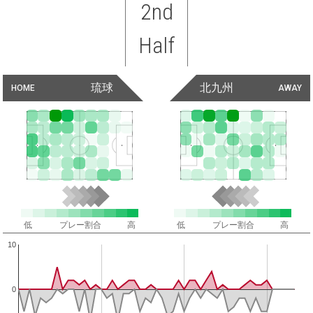
2nd
Half
琉球
北九州
HOME
AWAY
低
プレー割合
高
低
プレー割合
高
10
0