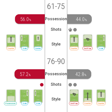
61-75
56.0
44.0
Possession
%
%
Shots
Style
Counter
Side
Center
Counter
SetPlay
Side
76-90
57.2
42.8
Possession
%
%
Shots
Style
Possession
Side
Side
SetPlay
Counter
Counter