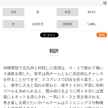
場
天気
曇
気温
25.6℃
芝
全面良芝
観客数
1,686
人
RSS
戦評
沖縄県陸で北九州と対戦した琉球は、０－２で敗れて痛い
４連敗を喫した。前半は両チームともに決定的なチャンス
を作ることができず、スコアレスで試合を折り返す。しか
し、後半に入ると流れが変わり、後半１３分に平原に先制
ゴールを決められると、畳み掛けるように同１８分には渡
邉にもネットを揺らされ、一気に０－２と突き放される。
巻き返しを図りたいホームチームはＣジェニングスや船橋