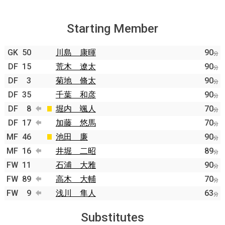
Starting Member
GK
50
川島 康暉
90
分
DF
15
荒木 遼太
90
分
DF
3
菊地 脩太
90
分
DF
35
千葉 和彦
90
分
DF
8
堀内 颯人
70
分
DF
17
加藤 悠馬
70
分
MF
46
池田 廉
90
分
MF
16
井堀 二昭
89
分
FW
11
石浦 大雅
90
分
FW
89
高木 大輔
70
分
FW
9
浅川 隼人
63
分
Substitutes