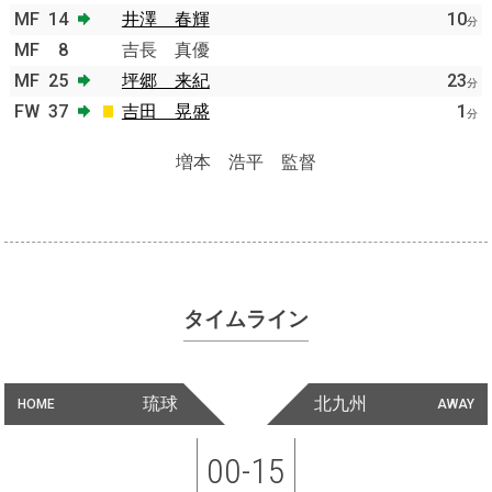
MF
14
井澤 春輝
10
分
MF
8
吉長 真優
MF
25
坪郷 来紀
23
分
FW
37
吉田 晃盛
1
分
増本 浩平 監督
タイムライン
琉球
北九州
HOME
AWAY
00-15