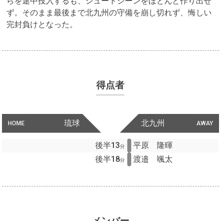
らを途中投入するも、シュートシーンをほとんど作り出せ
ず。そのまま最後まで北九州の守備を崩し切れず、悔しい
完封負けとなった。
得点者
琉球
北九州
HOME
AWAY
後半13
平原 隆暉
分
後半18
渡邉 颯太
分
メンバー