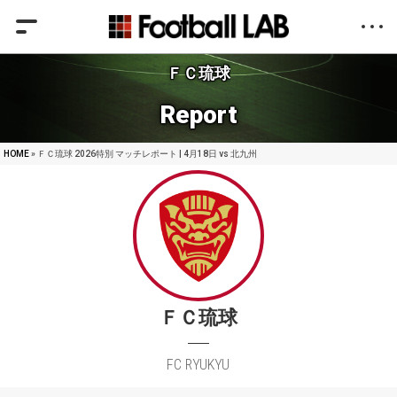
ＦＣ琉球
Report
HOME
» ＦＣ琉球 2026特別 マッチレポート | 4月18日 vs 北九州
ＦＣ琉球
FC RYUKYU