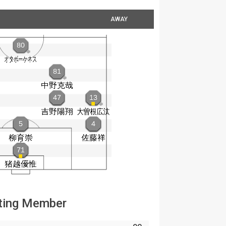
AWAY
ting Member