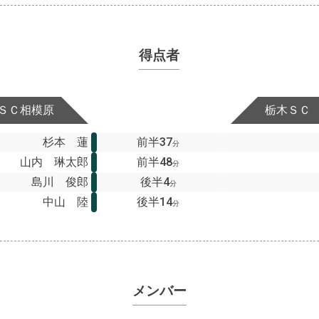
得点者
ＳＣ相模原
栃木ＳＣ
杉本 蓮
前半37
分
山内 琳太郎
前半48
分
島川 俊郎
後半4
分
中山 陸
後半14
分
メンバー