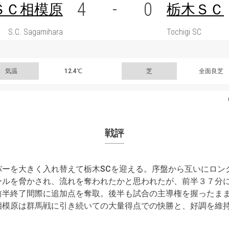
4
-
0
ＳＣ相模原
栃木ＳＣ
S.C. Sagamihara
Tochigi SC
気温
12.4℃
芝
全面良芝
戦評
バーを大きく入れ替えて栃木SCを迎える。序盤から互いにロン
ールを脅かされ、流れを奪われたかと思われたが、前半３７分
前半終了間際に追加点を奪取。後半も試合の主導権を握ったま
相模原は群馬戦に引き続いての大量得点での快勝と、好調を維