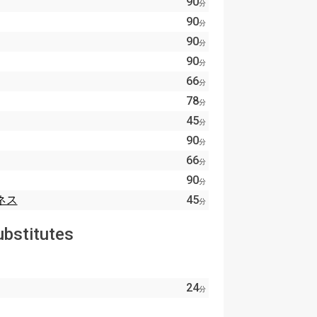
90
分
90
分
90
分
90
分
66
分
78
分
45
分
90
分
66
分
90
分
ネス
45
分
ubstitutes
24
分