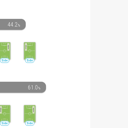
44.2
%
Side
Side
61.0
%
Side
Side