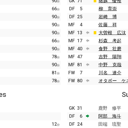
90
GK
71
猪越 優惟
分
66
DF
5
柳 育崇
分
90
DF
25
岩﨑 博
分
90
MF
4
佐藤 祥
分
90
MF
13
大曽根 広汰
分
66
MF
17
杉森 考起
分
90
MF
40
食野 壮磨
分
78
MF
47
吉野 陽翔
分
90
MF
81
中野 克哉
分
81
FW
7
川名 連介
分
78
FW
80
オタボー ケ
分
es
S
GK
31
鹿野 修平
DF
6
阿部 海斗
12
DF
24
田端 琉聖
分