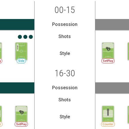
00-15
Possession
Shots
Style
y
Side
SetPlay
16-30
Possession
Shots
Style
r
SetPlay
Counter