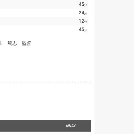
45
分
24
分
12
分
45
分
山 篤志 監督
AWAY