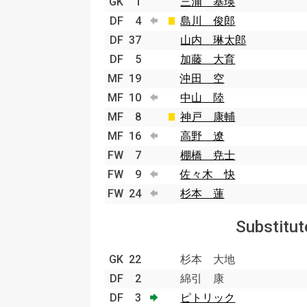
GK
1
三浦 基瑛
DF
4
島川 俊郎
DF
37
山内 琳太郎
DF
5
加藤 大育
MF
19
沖田 空
MF
10
中山 陸
MF
8
神戸 康輔
MF
16
高野 遼
FW
7
棚橋 尭士
FW
9
佐々木 快
FW
24
杉本 蓮
Substitut
GK
22
杉本 大地
DF
2
綿引 康
DF
3
ピトリック