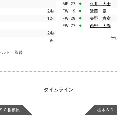
MF
27
永井 大士
24
FW
9
近藤 慶一
分
12
FW
29
矢野 貴章
分
FW
77
西野 太陽
24
分
米
9
分
ャルト 監督
タイムライン
ＳＣ相模原
栃木ＳＣ