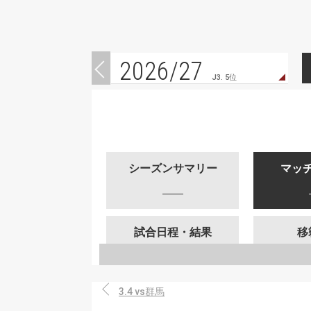
2026/27
J3. 5位
シーズンサマリー
マッ
試合日程・結果
移
3.4 vs群馬