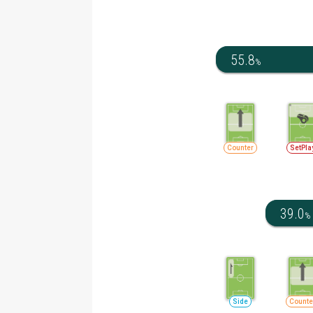
55.8
%
Counter
SetPla
39.0
%
Side
Counte