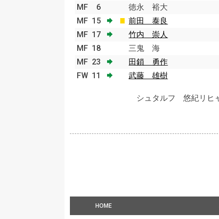
MF
6
徳永 裕大
MF
15
前田 泰良
MF
17
竹内 崇人
MF
18
三鬼 海
MF
23
田鎖 勇作
FW
11
武藤 雄樹
シュタルフ 悠紀リヒ
HOME