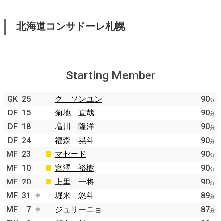
北海道コンサドーレ札幌
Starting Member
GK
25
ク ソンユン
90
分
DF
15
菊地 直哉
90
分
DF
18
増川 隆洋
90
分
DF
24
福森 晃斗
90
分
MF
23
マセード
90
分
MF
10
宮澤 裕樹
90
分
MF
20
上里 一将
90
分
MF
31
堀米 悠斗
89
分
MF
7
ジュリーニョ
87
分