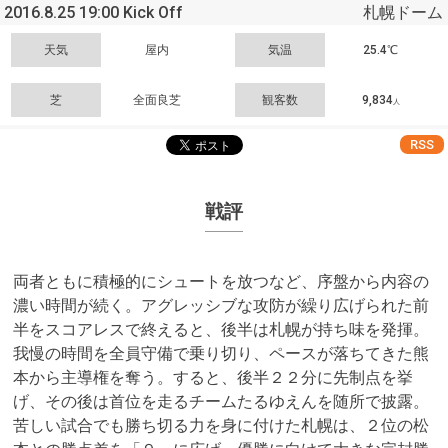
2016.8.25 19:00 Kick Off
札幌ドーム
天気
屋内
気温
25.4℃
芝
全面良芝
観客数
9,834
人
RSS
戦評
両者ともに積極的にシュートを放つなど、序盤から内容の
濃い時間が続く。アグレッシブな攻防が繰り広げられた前
半をスコアレスで終えると、後半は札幌が持ち味を発揮。
我慢の時間を全員守備で乗り切り、ペースが落ちてきた熊
本から主導権を奪う。すると、後半２２分に先制点を挙
げ、その後は首位を走るチームたるゆえんを随所で披露。
苦しい試合でも勝ち切る力を身に付けた札幌は、２位の松