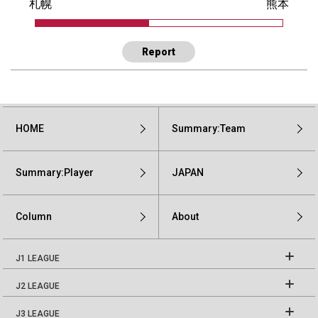
札幌
熊本
Report
HOME
Summary:Team
Summary:Player
JAPAN
Column
About
J1 LEAGUE
J2 LEAGUE
J3 LEAGUE