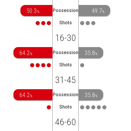
50.3
49.7
Possession
%
%
Shots
16-30
64.2
35.8
Possession
%
%
Shots
31-45
64.2
35.8
Possession
%
%
Shots
46-60