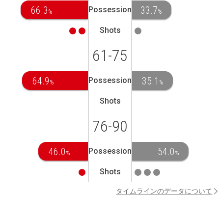
66.3
33.7
Possession
%
%
Shots
61-75
64.9
35.1
Possession
%
%
Shots
76-90
46.0
54.0
Possession
%
%
Shots
タイムラインのデータについて