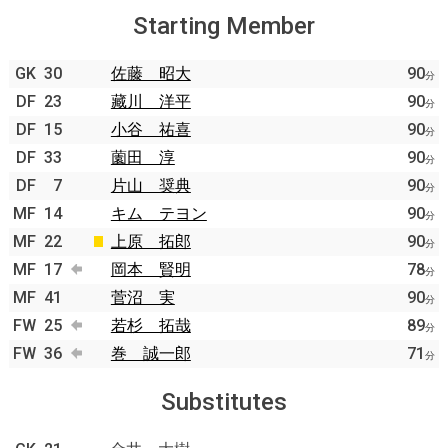
Starting Member
GK
30
佐藤 昭大
90
分
DF
23
藏川 洋平
90
分
DF
15
小谷 祐喜
90
分
DF
33
薗田 淳
90
分
DF
7
片山 奨典
90
分
MF
14
キム テヨン
90
分
MF
22
上原 拓郎
90
分
MF
17
岡本 賢明
78
分
MF
41
菅沼 実
90
分
FW
25
若杉 拓哉
89
分
FW
36
巻 誠一郎
71
分
Substitutes