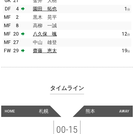
GK
21
金井 大樹
DF
4
園田 拓也
1
分
MF
2
黒木 晃平
MF
8
高柳 一誠
MF
20
八久保 颯
12
分
MF
27
中山 雄登
FW
29
齋藤 恵太
19
分
タイムライン
札幌
熊本
HOME
AWAY
00-15