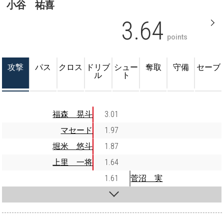
小谷 祐喜
3.64
points
攻撃
パス
クロス
ドリブ
シュー
奪取
守備
セーブ
ル
ト
福森 晃斗
3.01
マセード
1.97
堀米 悠斗
1.87
上里 一将
1.64
1.61
菅沼 実