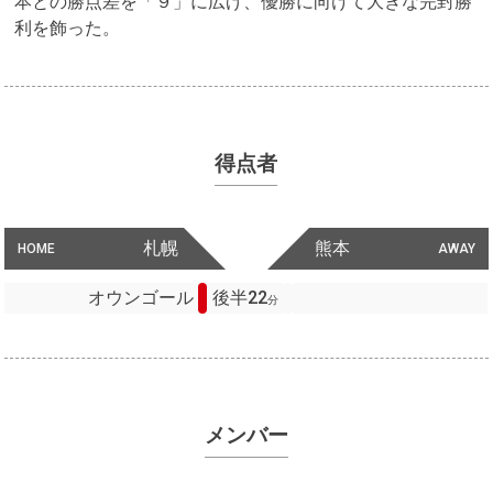
本との勝点差を「９」に広げ、優勝に向けて大きな完封勝
利を飾った。
得点者
札幌
熊本
HOME
AWAY
オウンゴール
後半22
分
メンバー