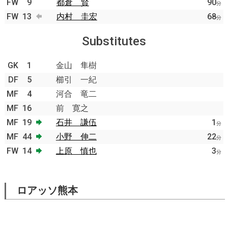
FW
9
都倉 賢
90
分
FW
13
内村 圭宏
68
分
Substitutes
GK
1
金山 隼樹
DF
5
櫛引 一紀
MF
4
河合 竜二
MF
16
前 寛之
MF
19
石井 謙伍
1
分
MF
44
小野 伸二
22
分
FW
14
上原 慎也
3
分
ロアッソ熊本