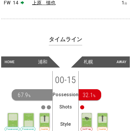
FW
14
上原 慎也
1
分
タイムライン
浦和
札幌
HOME
AWAY
00-15
67.9
32.1
Possession
%
%
Shots
Style
Possession
Possession
Counter
SetPlay
Counter