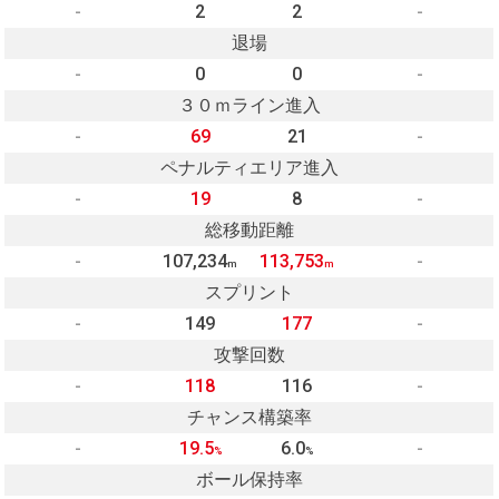
-
2
2
-
退場
-
0
0
-
３０ｍライン進入
-
69
21
-
ペナルティエリア進入
-
19
8
-
総移動距離
-
107,234
113,753
-
m
m
スプリント
-
149
177
-
攻撃回数
-
118
116
-
チャンス構築率
-
19.5
6.0
-
%
%
ボール保持率