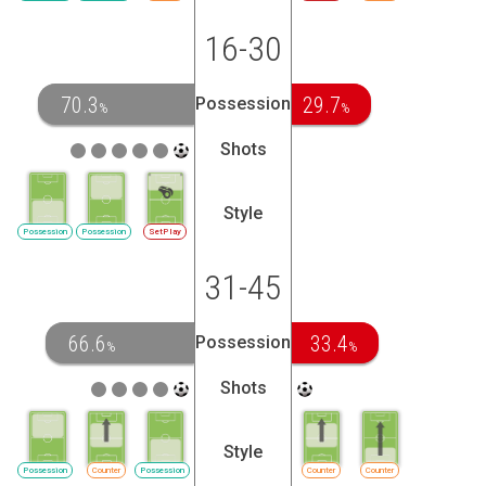
16-30
70.3
29.7
Possession
%
%
Shots
Style
Possession
Possession
SetPlay
31-45
66.6
33.4
Possession
%
%
Shots
Style
Possession
Counter
Possession
Counter
Counter