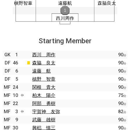
Starting Member
GK
1
西川 周作
90
分
DF
46
森脇 良太
90
分
DF
6
遠藤 航
90
分
DF
5
槙野 智章
90
分
MF
24
関根 貴大
90
分
MF
10
柏木 陽介
75
分
MF
22
阿部 勇樹
90
分
MF
3
宇賀神 友弥
82
分
MF
9
武藤 雄樹
90
分
MF
30
興梠 慎三
90
分