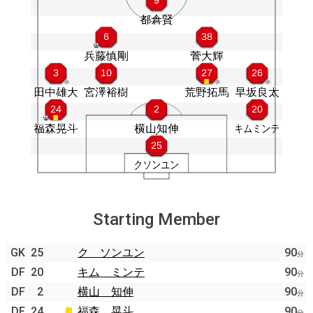
Starting Member
GK
25
ク ソンユン
90
分
DF
20
キム ミンテ
90
分
DF
2
横山 知伸
90
分
DF
24
福森 晃斗
90
分