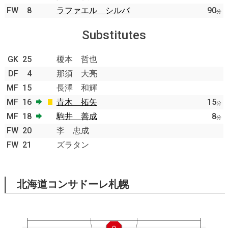
FW
8
ラファエル シルバ
90
分
Substitutes
GK
25
榎本 哲也
DF
4
那須 大亮
MF
15
長澤 和輝
MF
16
青木 拓矢
15
分
MF
18
駒井 善成
8
分
FW
20
李 忠成
FW
21
ズラタン
北海道コンサドーレ札幌