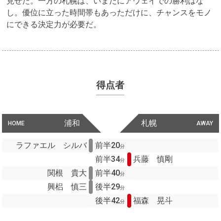
見せた。一方の札幌は、いまだにアウェイでの勝利はな
し。優位に立った時間帯もあっただけに、チャンスをモノ
にできる決定力が必要だ。
得点者
浦和
札幌
HOME
AWAY
ラファエル シルバ
前半20
分
前半34
兵藤 慎剛
分
関根 貴大
前半40
分
興梠 慎三
後半29
分
後半42
福森 晃斗
分