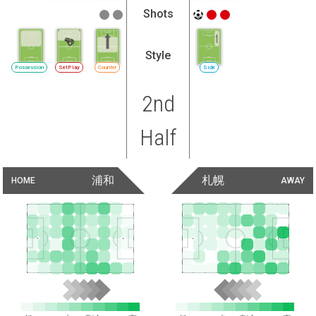
Shots
Style
Possession
SetPlay
Counter
Side
2nd
Half
浦和
札幌
HOME
AWAY