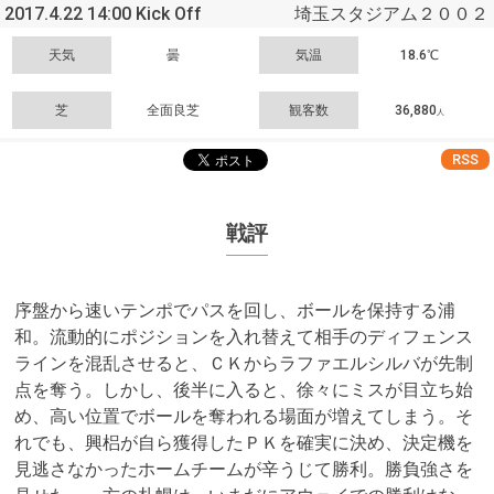
2017.4.22 14:00 Kick Off
埼玉スタジアム２００２
天気
曇
気温
18.6℃
芝
全面良芝
観客数
36,880
人
RSS
戦評
序盤から速いテンポでパスを回し、ボールを保持する浦
和。流動的にポジションを入れ替えて相手のディフェンス
ラインを混乱させると、ＣＫからラファエルシルバが先制
点を奪う。しかし、後半に入ると、徐々にミスが目立ち始
め、高い位置でボールを奪われる場面が増えてしまう。そ
れでも、興梠が自ら獲得したＰＫを確実に決め、決定機を
見逃さなかったホームチームが辛うじて勝利。勝負強さを