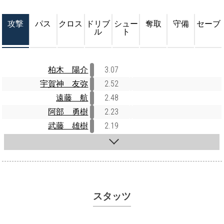
攻撃
パス
クロス
ドリブ
シュー
奪取
守備
セーブ
ル
ト
柏木 陽介
3.07
宇賀神 友弥
2.52
遠藤 航
2.48
阿部 勇樹
2.23
武藤 雄樹
2.19
スタッツ