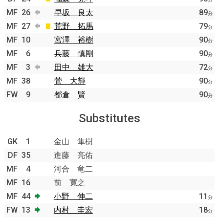
MF
26
早坂 良太
89
分
MF
27
荒野 拓馬
79
分
MF
10
宮澤 裕樹
90
分
MF
6
兵藤 慎剛
90
分
MF
3
田中 雄大
72
分
MF
38
菅 大輝
90
分
FW
9
都倉 賢
90
分
Substitutes
GK
1
金山 隼樹
DF
35
進藤 亮佑
MF
4
河合 竜二
MF
16
前 寛之
MF
44
小野 伸二
11
分
FW
13
内村 圭宏
18
分