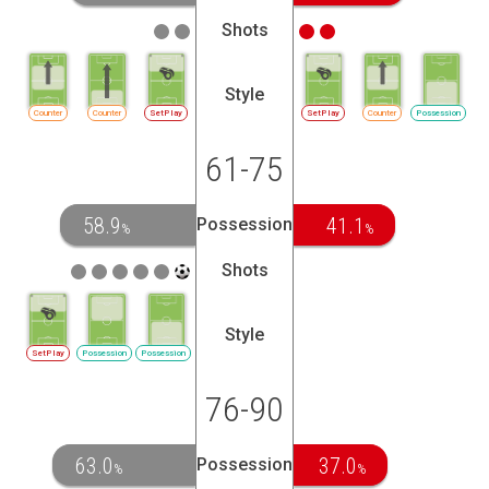
Shots
Style
Counter
Counter
SetPlay
SetPlay
Counter
Possession
61-75
58.9
41.1
Possession
%
%
Shots
Style
SetPlay
Possession
Possession
76-90
63.0
37.0
Possession
%
%