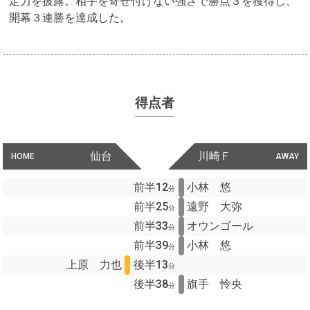
定力を披露。相手を寄せ付けない強さで勝点３を獲得し、
開幕３連勝を達成した。
得点者
仙台
川崎Ｆ
HOME
AWAY
前半12
小林 悠
分
前半25
遠野 大弥
分
前半33
オウンゴール
分
前半39
小林 悠
分
上原 力也
後半13
分
後半38
旗手 怜央
分