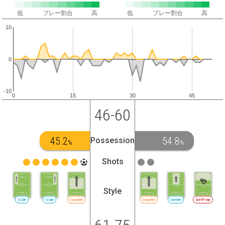
低
プレー割合
高
低
プレー割合
高
10
0
-10
0
15
30
45
46-60
45.2
54.8
Possession
%
%
Shots
Style
Side
Side
Counter
Counter
Center
SetPlay