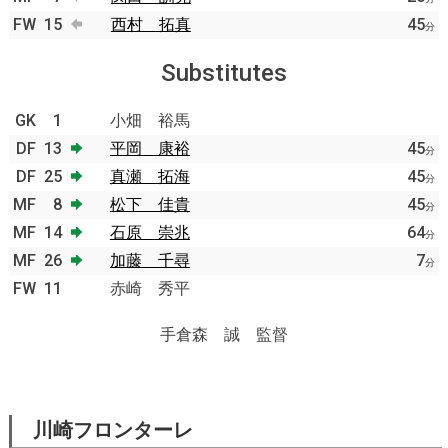
FW
15
西村 拓真
45
分
Substitutes
GK
1
小畑 裕馬
DF
13
平岡 康裕
45
分
DF
25
真瀬 拓海
45
分
MF
8
松下 佳貴
45
分
MF
14
石原 崇兆
64
分
MF
26
加藤 千尋
7
分
FW
11
赤崎 秀平
手倉森 誠 監督
川崎フロンターレ