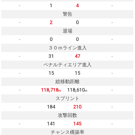
-
1
4
-
警告
-
2
0
-
退場
-
0
0
-
３０ｍライン進入
-
31
47
-
ペナルティエリア進入
-
15
15
-
総移動距離
-
118,718
118,610
-
m
m
スプリント
-
184
210
-
攻撃回数
-
141
145
-
チャンス構築率