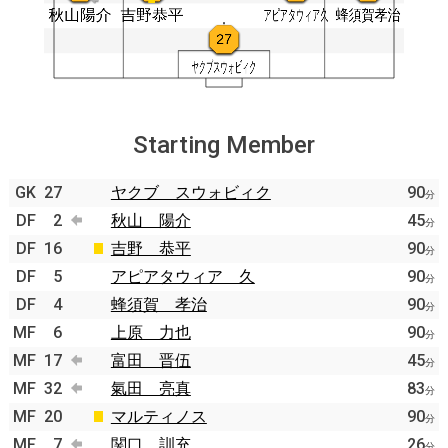
Starting Member
GK
27
ヤクブ スウォビィク
90
分
DF
2
秋山 陽介
45
分
DF
16
吉野 恭平
90
分
DF
5
アピアタウィア 久
90
分
DF
4
蜂須賀 孝治
90
分
MF
6
上原 力也
90
分
MF
17
富田 晋伍
45
分
MF
32
氣田 亮真
83
分
MF
20
マルティノス
90
分
MF
7
関口 訓充
26
分