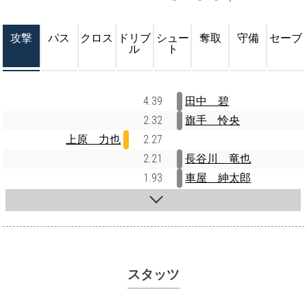
攻撃
パス
クロス
ドリブ
シュー
奪取
守備
セーブ
ル
ト
4.39
田中 碧
2.32
旗手 怜央
上原 力也
2.27
2.21
長谷川 竜也
1.93
車屋 紳太郎
スタッツ