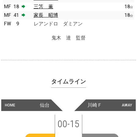
MF
18
三笘 薫
18
分
MF
41
家長 昭博
18
分
FW
9
レアンドロ ダミアン
鬼木 達 監督
タイムライン
仙台
川崎Ｆ
HOME
AWAY
00-15