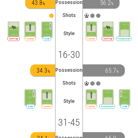
43.8
56.2
Possession
%
%
Shots
Style
SetPlay
Counter
Side
Counter
SetPlay
Possession
16-30
34.3
65.7
Possession
%
%
Shots
Style
Side
Counter
Counter
Possession
Side
31-45
Possession