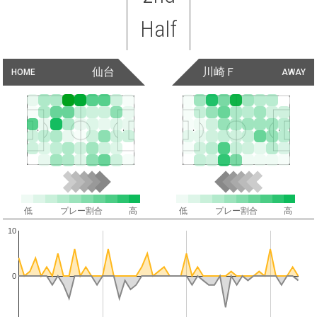
Half
仙台
川崎Ｆ
HOME
AWAY
低
プレー割合
高
低
プレー割合
高
10
0