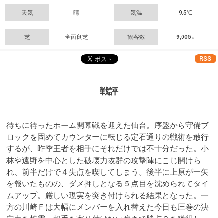
天気
晴
気温
9.5℃
芝
全面良芝
観客数
9,005
人
RSS
戦評
待ちに待ったホーム開幕戦を迎えた仙台。序盤から守備ブ
ロックを固めてカウンターに転じる定石通りの戦術を敢行
するが、昨季王者を相手にそれだけでは不十分だった。小
林や遠野を中心とした破壊力抜群の攻撃陣にこじ開けら
れ、前半だけで４失点を喫してしまう。後半に上原が一矢
を報いたものの、ダメ押しとなる５点目を沈められてタイ
ムアップ。厳しい現実を突き付けられる結果となった。一
方の川崎Ｆは大幅にメンバーを入れ替えた今日も圧巻の決