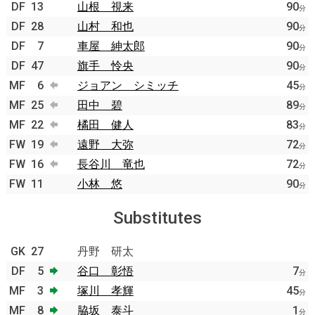
DF
13
山根 視来
90
分
DF
28
山村 和也
90
分
DF
7
車屋 紳太郎
90
分
DF
47
旗手 怜央
90
分
MF
6
ジョアン シミッチ
45
分
MF
25
田中 碧
89
分
MF
22
橘田 健人
83
分
FW
19
遠野 大弥
72
分
FW
16
長谷川 竜也
72
分
FW
11
小林 悠
90
分
Substitutes
GK
27
丹野 研太
DF
5
谷口 彰悟
7
分
MF
3
塚川 孝輝
45
分
MF
8
脇坂 泰斗
1
分