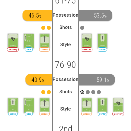
61-75
46.5
53.5
Possession
%
%
Shots
Style
SetPlay
Side
Counter
SetPlay
Center
76-90
40.9
59.1
Possession
%
%
Shots
Style
Center
Side
Counter
Counter
Center
SetPlay
2nd