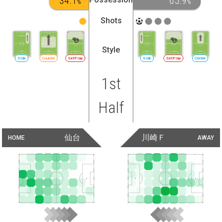
34.1
65.9
%
%
Shots
Style
Side
Counter
SetPlay
Side
SetPlay
Center
1st
Half
仙台
川崎Ｆ
HOME
AWAY