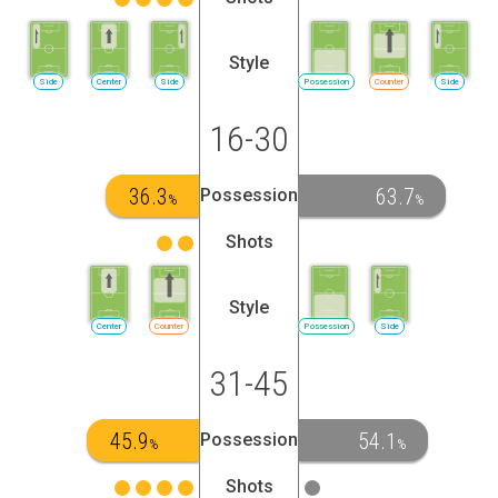
Style
Side
Center
Side
Possession
Counter
Side
16-30
36.3
63.7
Possession
%
%
Shots
Style
Center
Counter
Possession
Side
31-45
45.9
54.1
Possession
%
%
Shots