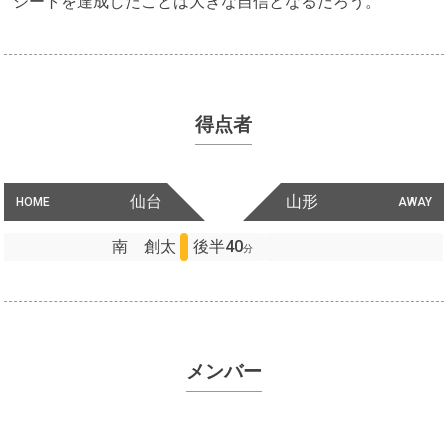
シートを達成したことは大きな自信となるだろう。
得点者
仙台
山形
HOME
AWAY
南 創太
後半40
分
メンバー