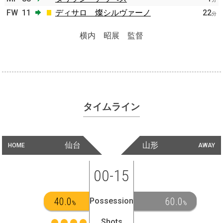
FW
11
ディサロ 燦シルヴァーノ
22
分
横内 昭展 監督
タイムライン
仙台
山形
HOME
AWAY
00-15
40.0
60.0
Possession
%
%
Shots