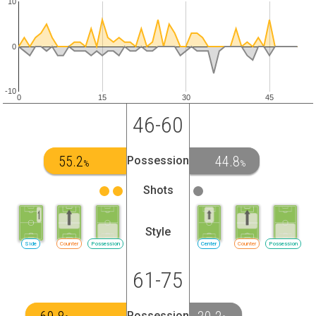
10
0
-10
0
15
30
45
46-60
55.2
44.8
Possession
%
%
Shots
Style
Side
Counter
Possession
Center
Counter
Possession
61-75
Possession