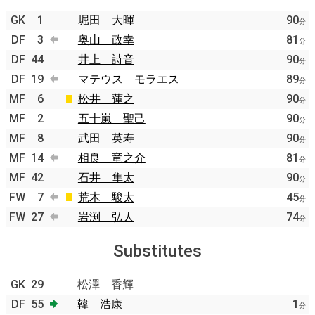
GK
1
堀田 大暉
90
分
DF
3
奥山 政幸
81
分
DF
44
井上 詩音
90
分
DF
19
マテウス モラエス
89
分
MF
6
松井 蓮之
90
分
MF
2
五十嵐 聖己
90
分
MF
8
武田 英寿
90
分
MF
14
相良 竜之介
81
分
MF
42
石井 隼太
90
分
FW
7
荒木 駿太
45
分
FW
27
岩渕 弘人
74
分
Substitutes
GK
29
松澤 香輝
DF
55
韓 浩康
1
分