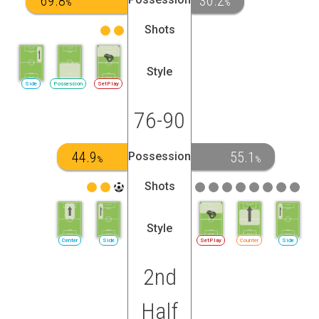
69.8
30.2
%
%
Shots
Style
Side
Possession
SetPlay
76-90
44.9
55.1
Possession
%
%
Shots
Style
Center
Side
SetPlay
Counter
Side
2nd
Half