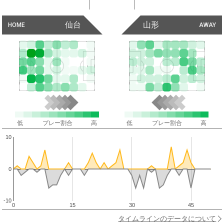
仙台
山形
HOME
AWAY
低
プレー割合
高
低
プレー割合
高
10
0
-10
0
15
30
45
タイムラインのデータについて