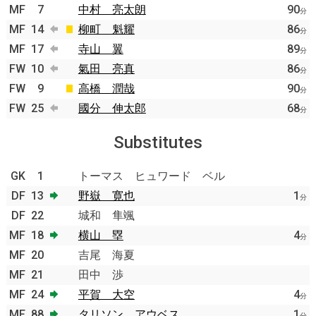
MF
7
中村 亮太朗
90
分
MF
14
柳町 魁耀
86
分
MF
17
寺山 翼
89
分
FW
10
氣田 亮真
86
分
FW
9
高橋 潤哉
90
分
FW
25
國分 伸太郎
68
分
Substitutes
GK
1
トーマス ヒュワード ベル
DF
13
野嶽 寛也
1
分
DF
22
城和 隼颯
MF
18
横山 塁
4
分
MF
20
吉尾 海夏
MF
21
田中 渉
MF
24
平賀 大空
4
分
MF
88
タリソン アウベス
1
分