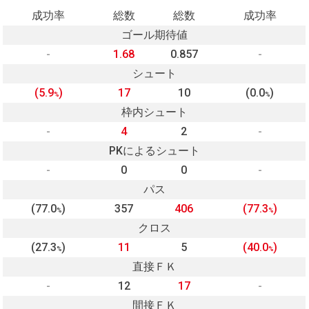
成功率
総数
総数
成功率
ゴール期待値
-
1.68
0.857
-
シュート
(5.9
)
17
10
(0.0
)
%
%
枠内シュート
-
4
2
-
PKによるシュート
-
0
0
-
パス
(77.0
)
357
406
(77.3
)
%
%
クロス
(27.3
)
11
5
(40.0
)
%
%
直接ＦＫ
-
12
17
-
間接ＦＫ