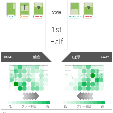
Style
Side
Counter
SetPlay
Possession
SetPlay
1st
Half
仙台
山形
HOME
AWAY
低
プレー割合
高
低
プレー割合
高