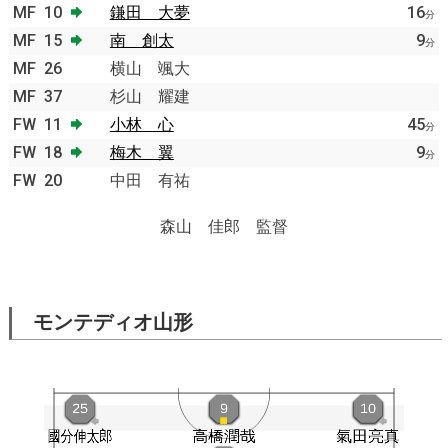
MF
10
鎌田 大夢
16
分
MF
15
南 創太
9
分
MF
26
横山 颯大
MF
37
杉山 耀建
FW
11
小林 心
45
分
FW
18
梅木 翼
9
分
FW
20
中田 有祐
森山 佳郎 監督
モンテディオ山形