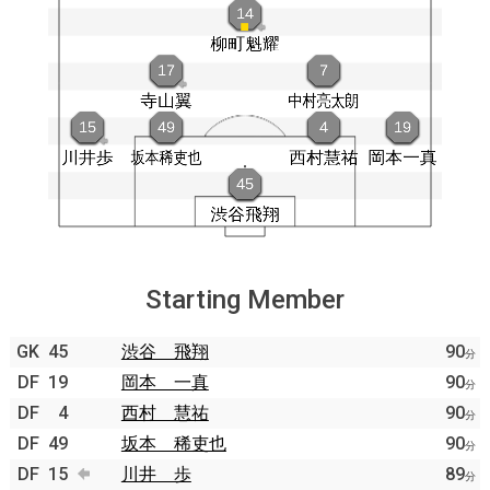
Starting Member
GK
45
渋谷 飛翔
90
分
DF
19
岡本 一真
90
分
DF
4
西村 慧祐
90
分
DF
49
坂本 稀吏也
90
分
DF
15
川井 歩
89
分