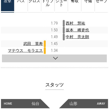
攻撃
パス
クロス
ドリブ
シュー
奪取
守備
セーブ
ル
ト
1.79
西村 慧祐
1.50
坂本 稀吏也
1.49
中村 亮太朗
武田 英寿
1.45
マテウス モラエス
1.34
スタッツ
仙台
山形
HOME
AWAY