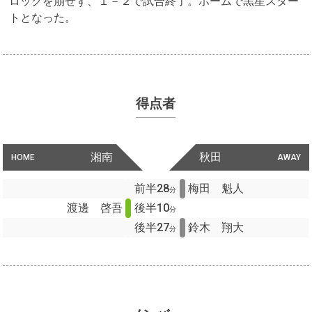
ロックを崩せず、１－２で試合終了。ホームで黒星スター
トとなった。
得点者
湘南
秋田
HOME
AWAY
前半28
梅田 魁人
分
渡邊 啓吾
後半10
分
後半27
鈴木 翔大
分