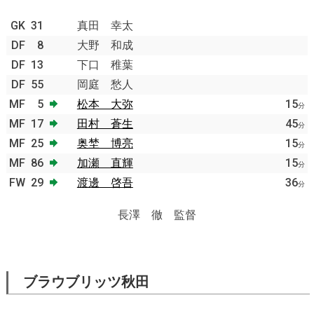
GK
31
真田 幸太
DF
8
大野 和成
DF
13
下口 稚葉
DF
55
岡庭 愁人
MF
5
松本 大弥
15
分
MF
17
田村 蒼生
45
分
MF
25
奥埜 博亮
15
分
MF
86
加瀬 直輝
15
分
FW
29
渡邊 啓吾
36
分
長澤 徹 監督
ブラウブリッツ秋田