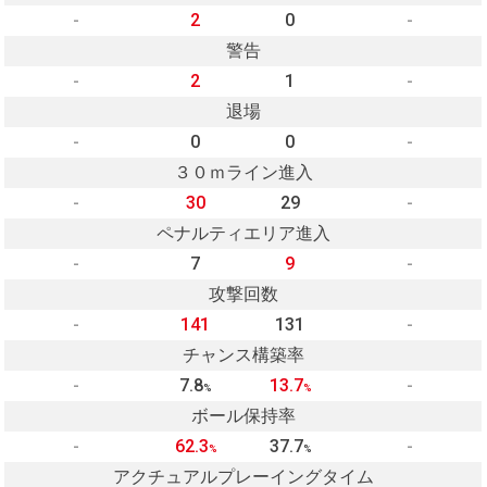
-
2
0
-
警告
-
2
1
-
退場
-
0
0
-
３０ｍライン進入
-
30
29
-
ペナルティエリア進入
-
7
9
-
攻撃回数
-
141
131
-
チャンス構築率
-
7.8
13.7
-
%
%
ボール保持率
-
62.3
37.7
-
%
%
アクチュアルプレーイングタイム