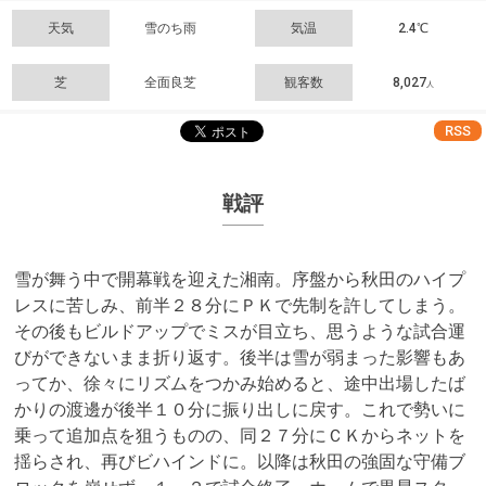
天気
雪のち雨
気温
2.4℃
芝
全面良芝
観客数
8,027
人
RSS
戦評
雪が舞う中で開幕戦を迎えた湘南。序盤から秋田のハイプ
レスに苦しみ、前半２８分にＰＫで先制を許してしまう。
その後もビルドアップでミスが目立ち、思うような試合運
びができないまま折り返す。後半は雪が弱まった影響もあ
ってか、徐々にリズムをつかみ始めると、途中出場したば
かりの渡邊が後半１０分に振り出しに戻す。これで勢いに
乗って追加点を狙うものの、同２７分にＣＫからネットを
揺らされ、再びビハインドに。以降は秋田の強固な守備ブ