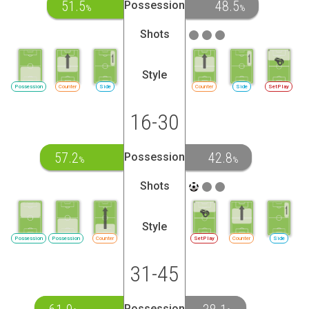
51.5
48.5
Possession
%
%
Shots
Style
Possession
Counter
Side
Counter
Side
SetPlay
16-30
57.2
42.8
Possession
%
%
Shots
Style
Possession
Possession
Counter
SetPlay
Counter
Side
31-45
Possession