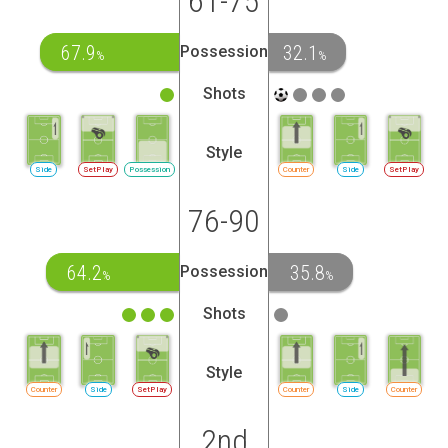
61-75
67.9
32.1
Possession
%
%
Shots
Style
Side
SetPlay
Possession
Counter
Side
SetPlay
76-90
64.2
35.8
Possession
%
%
Shots
Style
Counter
Side
SetPlay
Counter
Side
Counter
2nd