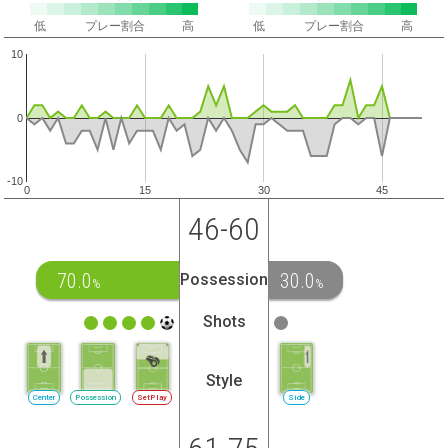
低
プレー割合
高
低
プレー割合
高
10
0
-10
0
15
30
45
46-60
70.0
30.0
Possession
%
%
Shots
Style
Center
Possession
SetPlay
Side