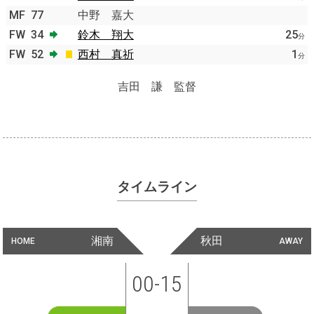
MF
77
中野 嘉大
FW
34
鈴木 翔大
25
分
FW
52
西村 真祈
1
分
吉田 謙 監督
タイムライン
湘南
秋田
HOME
AWAY
00-15