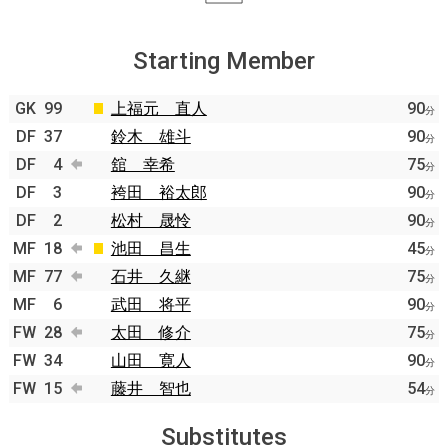
Starting Member
GK
99
上福元 直人
90
分
DF
37
鈴木 雄斗
90
分
DF
4
舘 幸希
75
分
DF
3
袴田 裕太郎
90
分
DF
2
松村 晟怜
90
分
MF
18
池田 昌生
45
分
MF
77
石井 久継
75
分
MF
6
武田 将平
90
分
FW
28
太田 修介
75
分
FW
34
山田 寛人
90
分
FW
15
藤井 智也
54
分
Substitutes