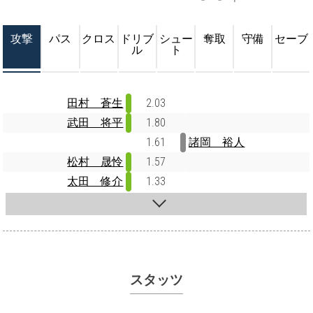
攻撃
パス
クロス
ドリブ
シュー
奪取
守備
セーブ
ル
ト
田村 蒼生
2.03
武田 将平
1.80
1.61
諸岡 裕人
松村 晟怜
1.57
太田 修介
1.33
スタッツ