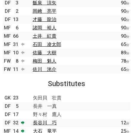
DF
3
飯泉 涼矢
90
分
DF
2
岡﨑 亮平
90
分
DF
13
才藤 龍治
90
分
MF
6
諸岡 裕人
90
分
MF
66
土井 紅貴
90
分
MF
31
石田 凌太郎
65
分
MF
10
佐藤 大樹
89
分
FW
8
梅田 魁人
78
分
FW
11
佐川 洸介
65
分
Substitutes
GK
23
矢田貝 壮貴
DF
5
長井 一真
DF
17
野々村 鷹人
DF
32
長谷川 巧
12
分
MF
14
大石 竜平
25
分