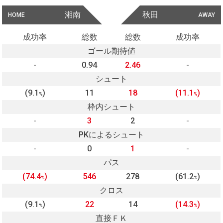
湘南
秋田
HOME
AWAY
成功率
総数
総数
成功率
ゴール期待値
-
0.94
2.46
-
シュート
(9.1
)
11
18
(11.1
)
%
%
枠内シュート
-
3
2
-
PKによるシュート
-
0
1
-
パス
(74.4
)
546
278
(61.2
)
%
%
クロス
(9.1
)
22
14
(14.3
)
%
%
直接ＦＫ