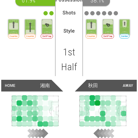
61.9
38.1
%
%
Shots
Style
Counter
Counter
SetPlay
Counter
SetPlay
Center
1st
Half
湘南
秋田
HOME
AWAY