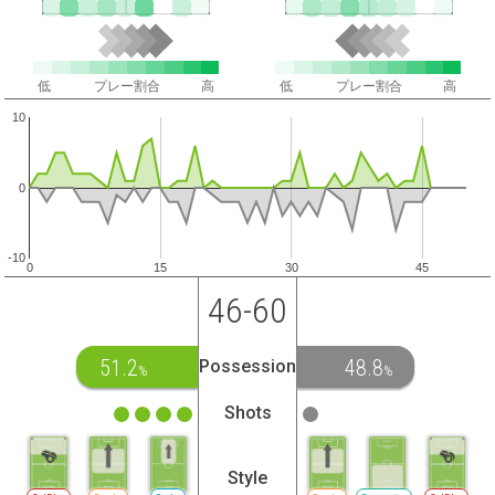
低
プレー割合
高
低
プレー割合
高
10
0
-10
0
15
30
45
46-60
51.2
48.8
Possession
%
%
Shots
Style