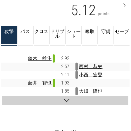
5.12
points
攻撃
パス
クロス
ドリブ
シュー
奪取
守備
セーブ
ル
ト
鈴木 雄斗
2.92
2.57
西村 恭史
2.11
小西 宏登
藤井 智也
1.93
1.85
大畑 隆也