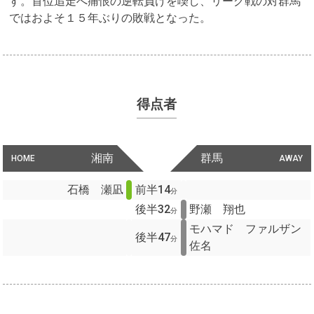
す。首位追走へ痛恨の逆転負けを喫し、リーグ戦の対群馬
ではおよそ１５年ぶりの敗戦となった。
得点者
湘南
群馬
HOME
AWAY
石橋 瀬凪
前半14
分
後半32
野瀬 翔也
分
モハマド ファルザン
後半47
分
佐名