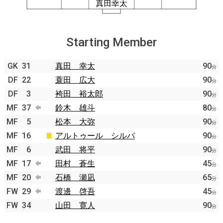
Starting Member
GK
31
真田 幸太
90
分
DF
22
蓑田 広大
90
分
DF
3
袴田 裕太郎
90
分
MF
37
鈴木 雄斗
80
分
MF
5
松本 大弥
90
分
MF
16
アルトゥール シルバ
90
分
MF
6
武田 将平
90
分
MF
17
田村 蒼生
45
分
MF
20
石橋 瀬凪
65
分
FW
29
渡邊 啓吾
45
分
FW
34
山田 寛人
90
分