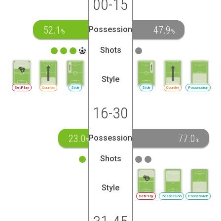
00-15
52.1
47.9
Possession
%
%
Shots
Style
SetPlay
Counter
Side
Side
Counter
Possession
16-30
23.0
77.0
Possession
%
%
Shots
Style
SetPlay
Possession
Possession