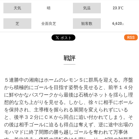
天気
晴
気温
23.3℃
芝
全面良芝
観客数
6,620
人
RSS
戦評
５連勝中の湘南はホームのレモンＳに群馬を迎える。序盤
から積極的にゴールを目指す姿勢を見せると、前半１４分
に鮮やかなパスワークから最後は石橋がネットを揺らし理
想的な立ち上がりを見せる。しかし、徐々に相手にボール
を保持され、主導権を握られる展開を変えられずにいる
と、後半３２分にＣＫから同点に追い付かれてしまう。そ
の後は相手ゴールに迫るも得点は奪えず、逆に途中出場の
モハマドに終了間際の勝ち越しゴールを奪われて万事休