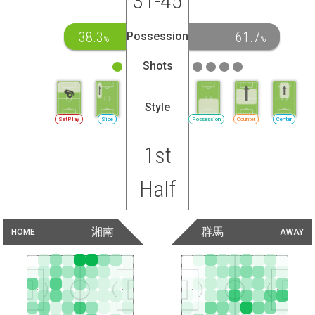
31-45
38.3
61.7
Possession
%
%
Shots
Style
SetPlay
Side
Possession
Counter
Center
1st
Half
湘南
群馬
HOME
AWAY