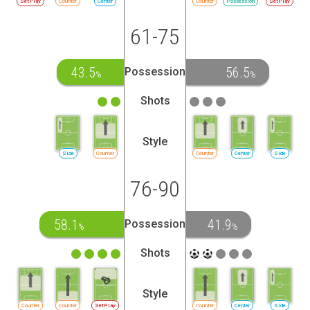
SetPlay
Counter
Center
Counter
Possession
SetPlay
61-75
43.5
56.5
Possession
%
%
Shots
Style
Side
Counter
Counter
Center
Side
76-90
58.1
41.9
Possession
%
%
Shots
Style
Counter
Counter
SetPlay
Counter
Center
Side