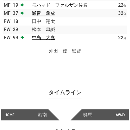
MF
19
モハマド ファルザン佐名
22
分
MF
37
瀬畠 義成
32
分
FW
18
田中 翔太
FW
29
松本 皐誠
FW
99
中島 大嘉
22
分
沖田 優 監督
タイムライン
湘南
群馬
HOME
AWAY