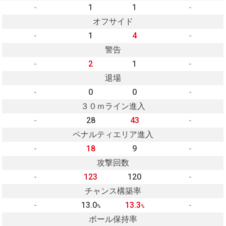
-
1
1
-
オフサイド
-
1
4
-
警告
-
2
1
-
退場
-
0
0
-
３０ｍライン進入
-
28
43
-
ペナルティエリア進入
-
18
9
-
攻撃回数
-
123
120
-
チャンス構築率
-
13.0
13.3
-
%
%
ボール保持率