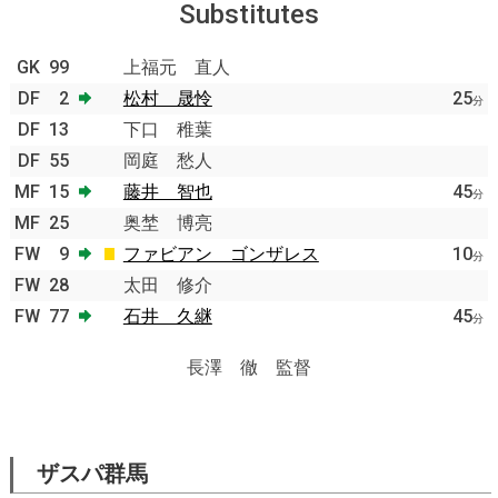
Substitutes
GK
99
上福元 直人
DF
2
松村 晟怜
25
分
DF
13
下口 稚葉
DF
55
岡庭 愁人
MF
15
藤井 智也
45
分
MF
25
奥埜 博亮
FW
9
ファビアン ゴンザレス
10
分
FW
28
太田 修介
FW
77
石井 久継
45
分
長澤 徹 監督
ザスパ群馬