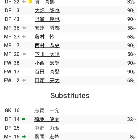
DF
22
貫 真郷
82
分
DF
3
大畑 隆也
90
分
DF
43
野瀬 翔也
90
分
MF
36
安達 秀都
58
分
MF
27
藤村 怜
68
分
MF
7
西村 恭史
90
分
MF
20
下川 太陽
58
分
FW
38
小西 宏登
90
分
FW
17
百田 真登
90
分
FW
2
田頭 亮太
68
分
Substitutes
GK
16
志賀 一允
DF
14
菊地 健太
32
分
DF
25
中野 力瑠
MF
15
風間 宏希
8
分