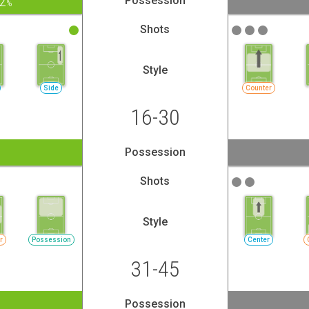
.2
Possession
%
Shots
Style
Side
Counter
16-30
Possession
Shots
Style
r
Possession
Center
31-45
Possession