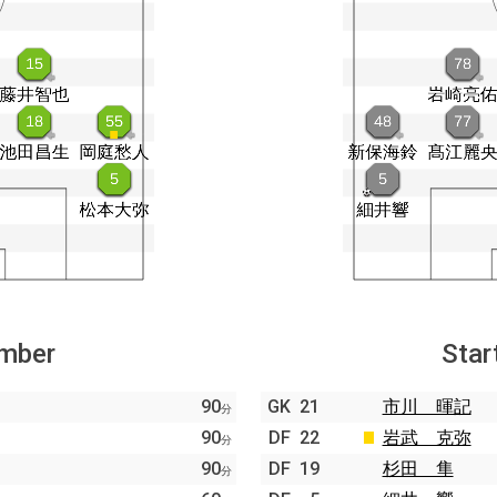
ember
Star
90
GK
21
市川 暉記
分
90
DF
22
岩武 克弥
分
90
DF
19
杉田 隼
分