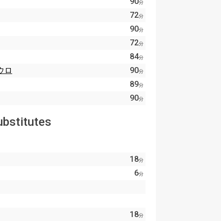
90
分
72
分
90
分
72
分
84
分
ウロ
90
分
89
分
90
分
ubstitutes
18
分
6
分
18
分