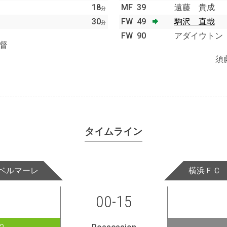
18
MF
39
遠藤 貴成
分
30
FW
49
駒沢 直哉
分
FW
90
アダイウトン
督
須
タイムライン
ベルマーレ
横浜ＦＣ
00-15