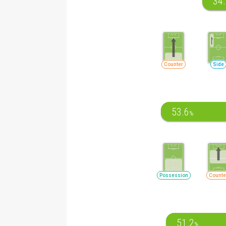
34
Counter
Side
53.6
%
Possession
Counte
51.2
%