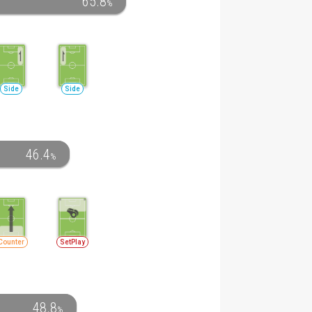
65.8
%
Side
Side
46.4
%
Counter
SetPlay
48.8
%