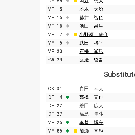
DF
55
岡庭 愁人
MF
5
松本 大弥
MF
15
藤井 智也
MF
18
池田 昌生
MF
7
小野瀬 康介
MF
6
武田 将平
MF
20
石橋 瀬凪
FW
29
渡邊 啓吾
Substitut
GK
31
真田 幸太
DF
14
髙橋 直也
DF
22
蓑田 広大
DF
27
福島 隼斗
MF
25
奥埜 博亮
MF
86
加瀬 直輝