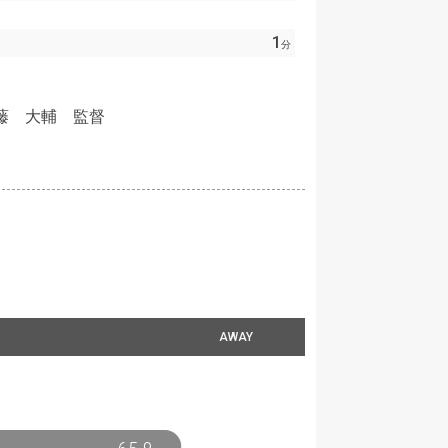
1
分
藤 大輔 監督
AWAY