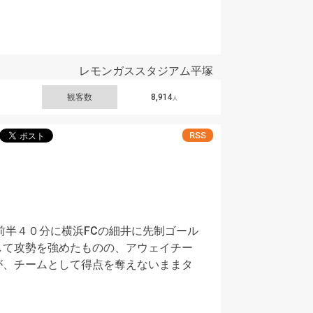
レモンガススタジアム平塚
観客数
8,914
人
RSS
前半４０分に横浜FCの細井に先制ゴール
して攻勢を強めたものの、アウェイチー
が、チームとして得点を奪えないままタ