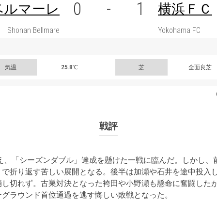
0
-
1
ベルマーレ
横浜ＦＣ
Shonan Bellmare
Yokohama FC
気温
25.8℃
芝
全面良芝
戦評
え、「シーズンダブル」達成を懸けた一戦に臨んだ。しかし、
１で折り返す苦しい展開となる。後半は加瀬や石井を途中投入
崩し切れず。古巣対決となった袴田や小野瀬も懸命に奮闘した
ーグラウンド首位通過を逃す悔しい敗戦となった。