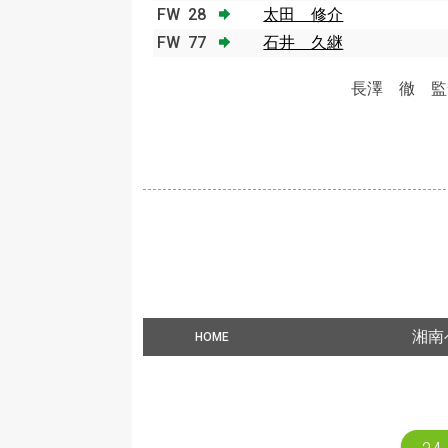
FW
28
太田 修介
FW
77
石井 久継
長澤 徹 監
湘南
HOME