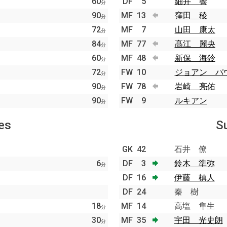
60
DF
5
細井 響
分
90
MF
13
窪田 稜
分
72
MF
7
山田 康太
分
84
MF
77
髙江 麗央
分
60
MF
48
新保 海鈴
分
72
FW
10
ジョアン パ
分
90
FW
78
岩崎 亮佑
分
90
FW
9
ルキアン
分
es
S
GK
42
石井 僚
6
DF
3
鈴木 準弥
分
DF
16
伊藤 槙人
DF
24
秦 樹
18
MF
14
高塩 隼生
分
30
MF
35
宇田 光史朗
分