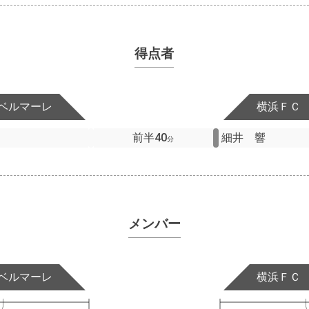
得点者
ベルマーレ
横浜ＦＣ
前半40
細井 響
分
メンバー
ベルマーレ
横浜ＦＣ