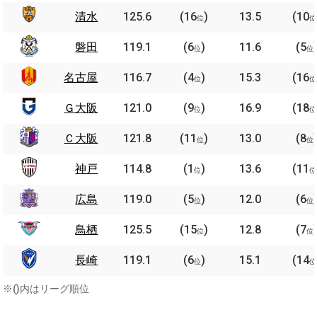
清水
125.6
(16
)
13.5
(10
位
位
磐田
119.1
(6
)
11.6
(5
位
位
名古屋
116.7
(4
)
15.3
(16
位
位
Ｇ大阪
121.0
(9
)
16.9
(18
位
位
Ｃ大阪
121.8
(11
)
13.0
(8
位
位
神戸
114.8
(1
)
13.6
(11
位
位
広島
119.0
(5
)
12.0
(6
位
位
鳥栖
125.5
(15
)
12.8
(7
位
位
長崎
119.1
(6
)
15.1
(14
位
位
※()内はリーグ順位