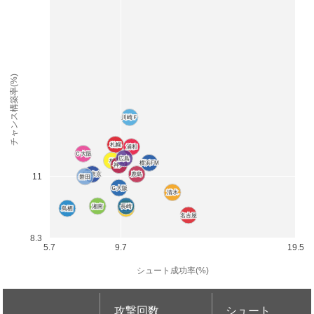
チャンス構築率(%)
川崎Ｆ
川崎Ｆ
札幌
札幌
浦和
浦和
Ｃ大阪
Ｃ大阪
広島
広島
柏
柏
横浜FM
横浜FM
神戸
神戸
FC東京
FC東京
鹿島
鹿島
11
磐田
磐田
Ｇ大阪
Ｇ大阪
清水
清水
湘南
湘南
長崎
長崎
鳥栖
鳥栖
仙台
仙台
名古屋
名古屋
8.3
5.7
9.7
19.5
シュート成功率(%)
攻撃回数
シュート