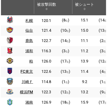
被攻撃回数
被シュート
被攻撃回数
被シュート
(8
)
15.1
(14
札幌
120.1
位
位
仙台
121.4
(10
)
15.0
(13
位
位
鹿島
122.7
(14
)
11.1
(2
位
位
浦和
116.3
(3
)
11.2
(3
位
位
柏
126.0
(17
)
13.9
(12
位
位
FC東京
122.6
(13
)
11.4
(4
位
位
川崎Ｆ
114.8
(1
)
9.2
(1
位
位
横浜FM
122.3
(12
)
13.2
(9
位
位
湘南
126.9
(18
)
15.9
(17
位
位