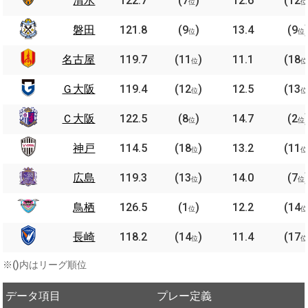
清水
122.7
(7
)
12.6
(12
位
位
磐田
121.8
(9
)
13.4
(9
位
位
名古屋
119.7
(11
)
11.1
(18
位
位
Ｇ大阪
119.4
(12
)
12.5
(13
位
位
Ｃ大阪
122.5
(8
)
14.7
(2
位
位
神戸
114.5
(18
)
13.2
(11
位
位
広島
119.3
(13
)
14.0
(7
位
位
鳥栖
126.5
(1
)
12.2
(14
位
位
長崎
118.2
(14
)
11.4
(17
位
位
※()内はリーグ順位
データ項目
プレー定義