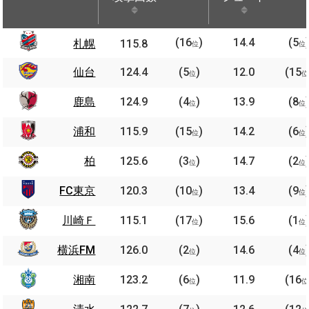
攻撃回数
シュート
(16
)
14.4
(5
札幌
115.8
位
位
仙台
124.4
(5
)
12.0
(15
位
位
鹿島
124.9
(4
)
13.9
(8
位
位
浦和
115.9
(15
)
14.2
(6
位
位
柏
125.6
(3
)
14.7
(2
位
位
FC東京
120.3
(10
)
13.4
(9
位
位
川崎Ｆ
115.1
(17
)
15.6
(1
位
位
横浜FM
126.0
(2
)
14.6
(4
位
位
湘南
123.2
(6
)
11.9
(16
位
位