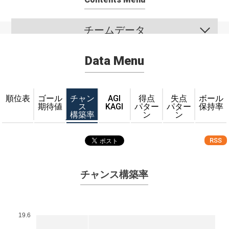
チームデータ
Data Menu
順位表
ゴール
チャン
AGI
得点
失点
ボール
期待値
ス
KAGI
パター
パター
保持率
構築率
ン
ン
RSS
チャンス構築率
19.6