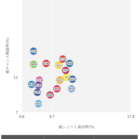
被チャンス構築率(%)
Ｇ大阪
Ｇ大阪
名古屋
名古屋
札幌
札幌
長崎
長崎
湘南
湘南
仙台
仙台
神戸
神戸
11
柏
柏
横浜FM
横浜FM
Ｃ大阪
Ｃ大阪
清水
清水
鳥栖
鳥栖
広島
広島
浦和
浦和
磐田
磐田
FC東京
FC東京
鹿島
鹿島
川崎Ｆ
川崎Ｆ
7
6.6
9.7
17.8
被シュート成功率(%)