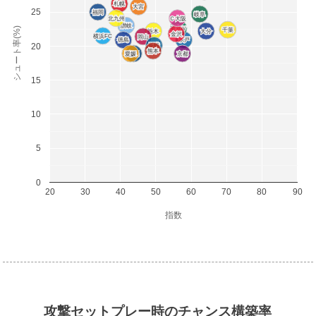
札幌
札幌
大宮
大宮
25
福岡
福岡
岐阜
岐阜
北九州
北九州
Ｃ大阪
Ｃ大阪
讃岐
讃岐
シュート率(%)
東京Ｖ
東京Ｖ
千葉
千葉
栃木
栃木
大分
大分
金沢
金沢
横浜FC
横浜FC
岡山
岡山
徳島
徳島
水戸
水戸
20
長崎
長崎
熊本
熊本
愛媛
愛媛
群馬
群馬
京都
京都
15
10
5
0
20
30
40
50
60
70
80
90
指数
攻撃セットプレー時のチャンス構築率