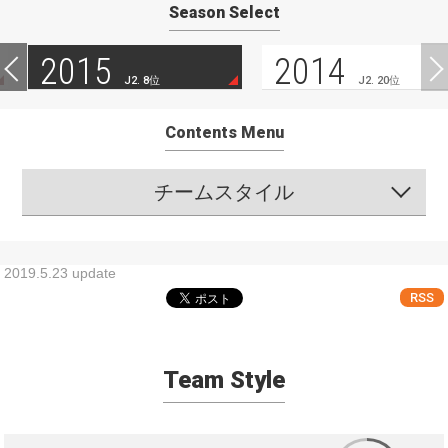
Season Select
2015
2014
J2. 8位
J2. 20位
Contents Menu
チームスタイル
2019.5.23 update
RSS
Team Style