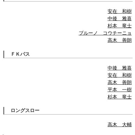
安在 和樹
中後 雅喜
杉本 竜士
ブルーノ コウチーニョ
高木 善朗
ＦＫパス
中後 雅喜
安在 和樹
高木 善朗
平本 一樹
杉本 竜士
ロングスロー
高木 大輔