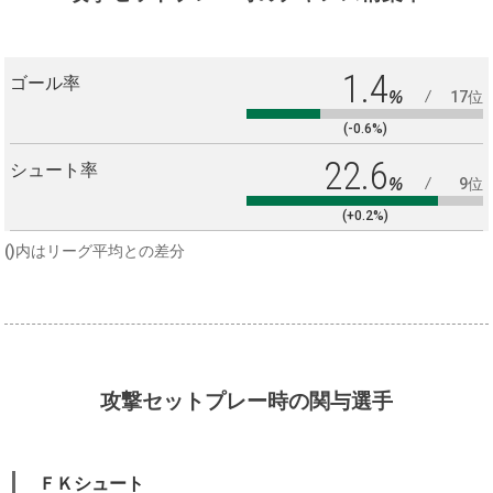
1.4
ゴール率
%
17位
(-0.6%)
22.6
シュート率
%
9位
(+0.2%)
()内はリーグ平均との差分
攻撃セットプレー時の関与選手
ＦＫシュート