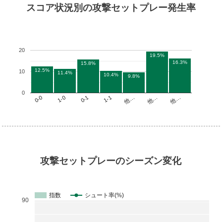
スコア状況別の攻撃セットプレー発生率
20
19.5%
16.3%
15.8%
12.5%
10
11.4%
10.4%
9.8%
0
他…
1-1
1-0
他…
他…
0-1
0-0
攻撃セットプレーのシーズン変化
指数
シュート率(%)
90