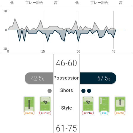
低
プレー割合
高
低
プレー割合
高
10
0
-10
0
15
30
45
46-60
42.5
57.5
Possession
%
%
Shots
Style
Counter
SetPlay
SetPlay
Side
Counter
61-75