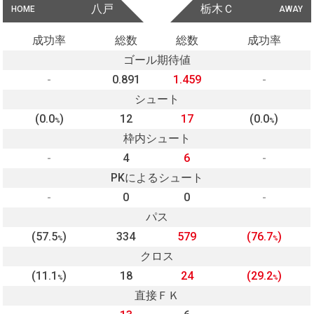
八戸
栃木Ｃ
HOME
AWAY
成功率
総数
総数
成功率
ゴール期待値
-
0.891
1.459
-
シュート
(0.0
)
12
17
(0.0
)
%
%
枠内シュート
-
4
6
-
PKによるシュート
-
0
0
-
パス
(57.5
)
334
579
(76.7
)
%
%
クロス
(11.1
)
18
24
(29.2
)
%
%
直接ＦＫ