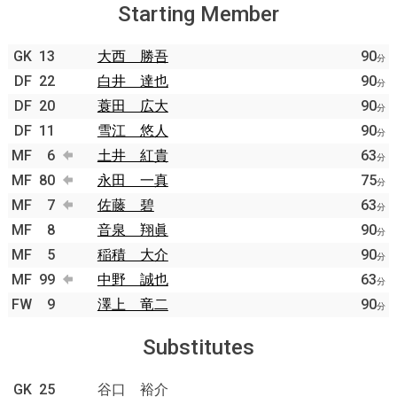
Starting Member
GK
13
大西 勝吾
90
分
DF
22
白井 達也
90
分
DF
20
蓑田 広大
90
分
DF
11
雪江 悠人
90
分
MF
6
土井 紅貴
63
分
MF
80
永田 一真
75
分
MF
7
佐藤 碧
63
分
MF
8
音泉 翔眞
90
分
MF
5
稲積 大介
90
分
MF
99
中野 誠也
63
分
FW
9
澤上 竜二
90
分
Substitutes
GK
25
谷口 裕介