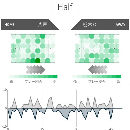
Half
八戸
栃木Ｃ
HOME
AWAY
低
プレー割合
高
低
プレー割合
高
10
0
-10
0
15
30
45