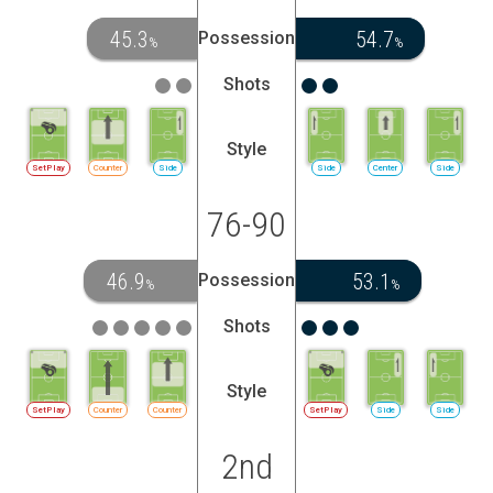
45.3
54.7
Possession
%
%
Shots
Style
SetPlay
Counter
Side
Side
Center
Side
76-90
46.9
53.1
Possession
%
%
Shots
Style
SetPlay
Counter
Counter
SetPlay
Side
Side
2nd