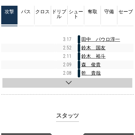
攻撃
パス
クロス
ドリブ
シュー
奪取
守備
セーブ
ル
ト
3.17
田中 パウロ淳一
2.52
鈴木 国友
2.11
鈴木 裕斗
2.09
森 俊貴
2.08
乾 貴哉
スタッツ