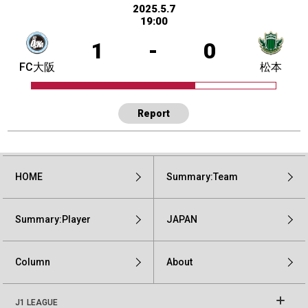
2025.5.7
19:00
1
-
0
FC大阪
松本
Report
HOME
Summary:Team
Summary:Player
JAPAN
Column
About
J1 LEAGUE