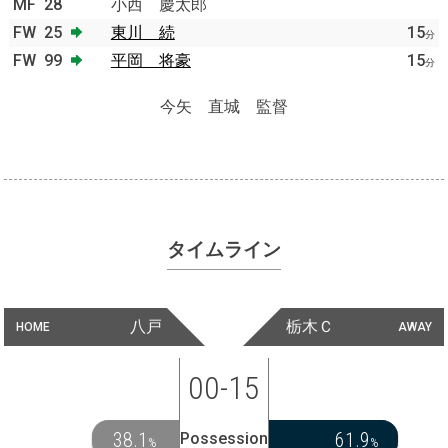
MF
28
小西 慶太郎
FW
25
東川 続
15
分
FW
99
平岡 将豪
15
分
今矢 直城 監督
タイムライン
八戸
栃木Ｃ
HOME
AWAY
00-15
38.1
61.9
Possession
%
%