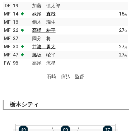
DF
19
加藤 慎太郎
MF
14
妹尾 直哉
15
分
MF
16
鏑木 瑞生
MF
26
高橋 耕平
27
分
MF
27
國分 将
MF
30
井波 勇太
27
分
MF
47
脇坂 崚平
27
分
FW
96
高尾 流星
石崎 信弘 監督
栃木シティ