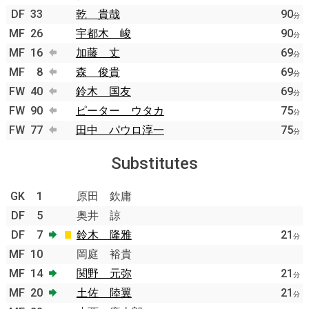
DF
33
乾 貴哉
90
分
MF
26
宇都木 峻
90
分
MF
16
加藤 丈
69
分
MF
8
森 俊貴
69
分
FW
40
鈴木 国友
69
分
FW
90
ピーター ウタカ
75
分
FW
77
田中 パウロ淳一
75
分
Substitutes
GK
1
原田 欽庸
DF
5
奥井 諒
DF
7
鈴木 隆雅
21
分
MF
10
岡庭 裕貴
MF
14
関野 元弥
21
分
MF
20
土佐 陸翼
21
分