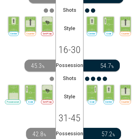
Shots
Style
Center
Counter
SetPlay
Center
Side
Counter
16-30
45.3
54.7
Possession
%
%
Shots
Style
Possession
Side
SetPlay
Side
Center
Counter
31-45
42.8
57.2
Possession
%
%