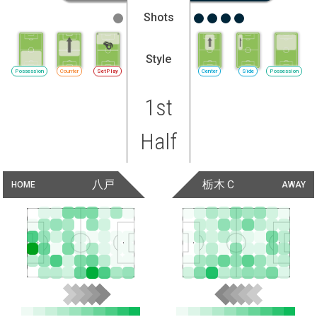
Shots
Style
Possession
Counter
SetPlay
Center
Side
Possession
1st
Half
八戸
栃木Ｃ
HOME
AWAY