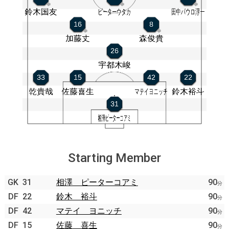
Starting Member
GK
31
相澤 ピーターコアミ
90
分
DF
22
鈴木 裕斗
90
分
DF
42
マテイ ヨニッチ
90
分
DF
15
佐藤 喜生
90
分