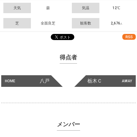
天気
曇
気温
12℃
芝
全面良芝
観客数
2,676
人
RSS
得点者
八戸
栃木Ｃ
HOME
AWAY
メンバー