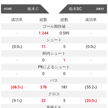
栃木Ｃ
栃木SC
HOME
AWAY
成功率
総数
総数
成功率
ゴール期待値
-
1.244
0.595
-
シュート
(0.0
)
11
5
(0.0
)
%
%
枠内シュート
-
0
1
-
PKによるシュート
-
0
0
-
パス
(68.3
)
378
181
(55.2
)
%
%
クロス
(9.1
)
22
5
(20.0
)
%
%
直接ＦＫ