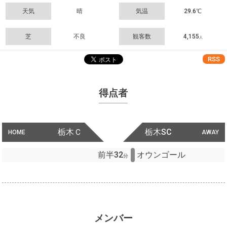
天気
晴
気温
29.6℃
芝
不良
観客数
4,155
人
RSS
得点者
栃木Ｃ
栃木SC
HOME
AWAY
前半32
オウンゴール
分
メンバー