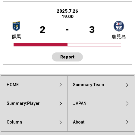
2025.7.26
19:00
2
-
3
群馬
鹿児島
Report
HOME
Summary:Team
Summary:Player
JAPAN
Column
About