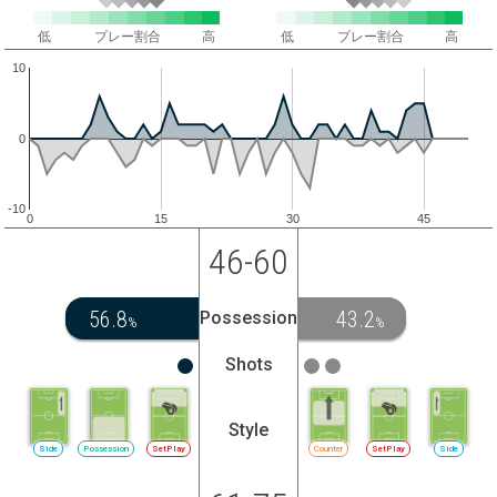
低
プレー割合
高
低
プレー割合
高
10
0
-10
0
15
30
45
46-60
56.8
43.2
Possession
%
%
Shots
Style
Side
Possession
SetPlay
Counter
SetPlay
Side