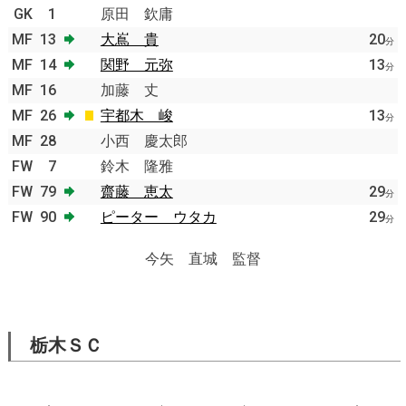
GK
1
原田 欽庸
MF
13
大嶌 貴
20
分
MF
14
関野 元弥
13
分
MF
16
加藤 丈
MF
26
宇都木 峻
13
分
MF
28
小西 慶太郎
FW
7
鈴木 隆雅
FW
79
齋藤 恵太
29
分
FW
90
ピーター ウタカ
29
分
今矢 直城 監督
栃木ＳＣ