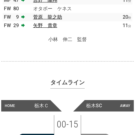
MF
47
吉野 陽翔
11
分
FW
80
オタボー ケネス
FW
9
菅原 龍之助
20
分
FW
29
矢野 貴章
11
分
小林 伸二 監督
タイムライン
栃木Ｃ
栃木SC
HOME
AWAY
00-15