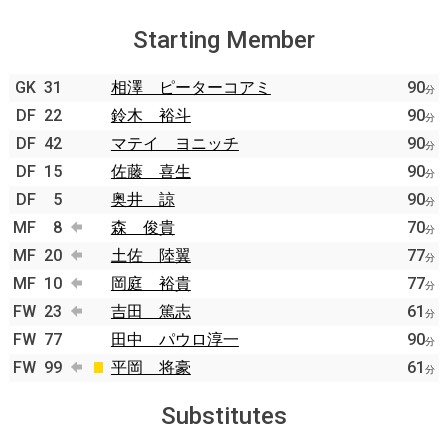
Starting Member
GK
31
相澤 ピーターコアミ
90
分
DF
22
鈴木 裕斗
90
分
DF
42
マテイ ヨニッチ
90
分
DF
15
佐藤 喜生
90
分
DF
5
奥井 諒
90
分
MF
8
森 俊貴
70
分
MF
20
土佐 陸翼
77
分
MF
10
岡庭 裕貴
77
分
FW
23
吉田 篤志
61
分
FW
77
田中 パウロ淳一
90
分
FW
99
平岡 将豪
61
分
Substitutes