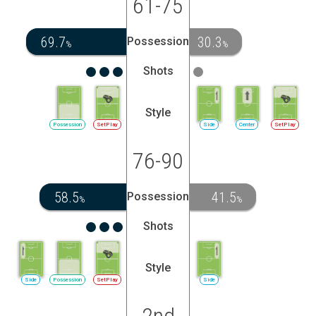
61-75
69.7
30.3
Possession
%
%
Shots
Style
Possession
SetPlay
Side
Center
SetPlay
76-90
58.5
41.5
Possession
%
%
Shots
Style
Side
Possession
SetPlay
Side
2nd