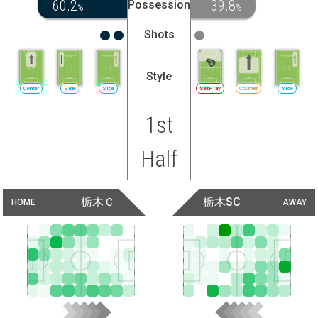
60.2
39.8
Possession
%
%
Shots
Style
Center
Side
Side
SetPlay
Counter
Side
1st
Half
栃木Ｃ
栃木SC
HOME
AWAY