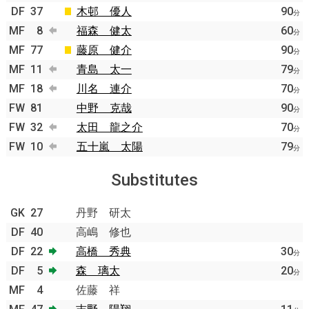
DF
37
木邨 優人
90
分
MF
8
福森 健太
60
分
MF
77
藤原 健介
90
分
MF
11
青島 太一
79
分
MF
18
川名 連介
70
分
FW
81
中野 克哉
90
分
FW
32
太田 龍之介
70
分
FW
10
五十嵐 太陽
79
分
Substitutes
GK
27
丹野 研太
DF
40
高嶋 修也
DF
22
高橋 秀典
30
分
DF
5
森 璃太
20
分
MF
4
佐藤 祥