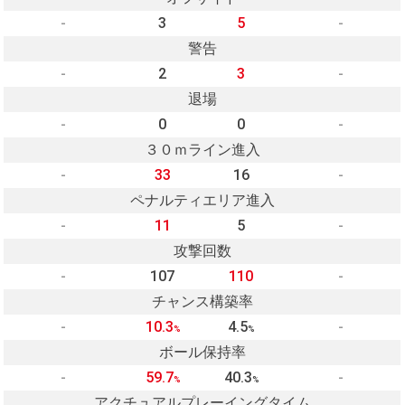
-
3
5
-
警告
-
2
3
-
退場
-
0
0
-
３０ｍライン進入
-
33
16
-
ペナルティエリア進入
-
11
5
-
攻撃回数
-
107
110
-
チャンス構築率
-
10.3
4.5
-
%
%
ボール保持率
-
59.7
40.3
-
%
%
アクチュアルプレーイングタイム