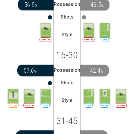
56.5
43.5
Possession
%
%
Shots
Style
SetPlay
SetPlay
Side
16-30
57.6
42.4
Possession
%
%
Shots
Style
Counter
SetPlay
Side
Side
Center
SetPlay
31-45