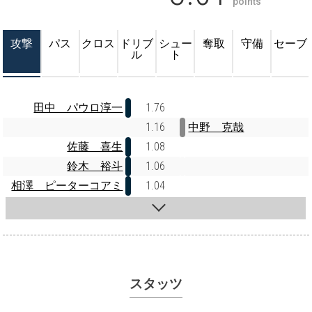
points
攻撃
パス
クロス
ドリブ
シュー
奪取
守備
セーブ
ル
ト
田中 パウロ淳一
1.76
1.16
中野 克哉
佐藤 喜生
1.08
鈴木 裕斗
1.06
相澤 ピーターコアミ
1.04
スタッツ