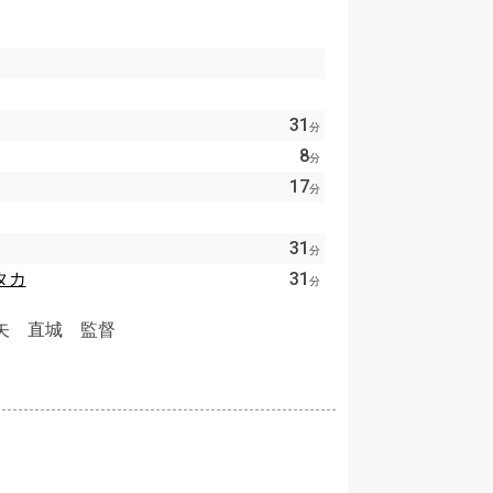
31
分
8
分
17
分
31
分
タカ
31
分
矢 直城 監督