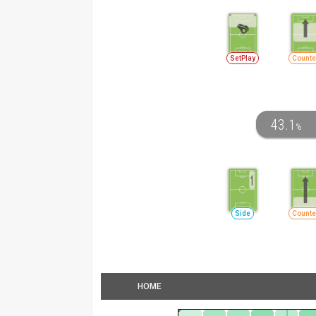
SetPlay
Counte
43.1
%
Side
Counte
HOME