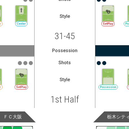
Style
r
Center
SetPlay
Po
31-45
Possession
Shots
Style
r
SetPlay
Possession
1st Half
ＦＣ大阪
栃木シテ