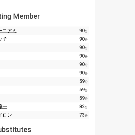
ting Member
ーコアミ
90
分
ッチ
90
分
90
分
90
分
90
分
90
分
59
分
59
分
59
分
淳一
82
分
イロン
73
分
ubstitutes