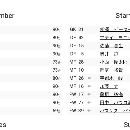
ember
Star
90
GK
31
相澤 ピータ
分
80
DF
42
マテイ ヨニ
分
90
DF
15
佐藤 喜生
分
90
DF
5
奥井 諒
分
73
MF
28
小西 慶太郎
分
73
MF
10
岡庭 裕貴
分
80
MF
26
宇都木 峻
分
90
MF
16
加藤 丈
分
90
FW
17
藤原 拓海
分
90
FW
77
田中 パウロ
分
59
FW
39
バスケス バ
分
es
S