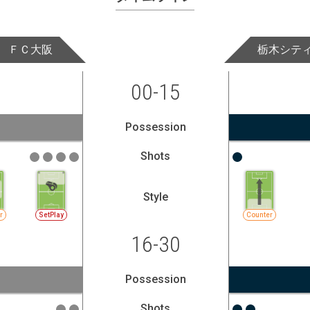
ＦＣ大阪
栃木シテ
00-15
Possession
Shots
Style
r
SetPlay
Counter
16-30
Possession
Shots