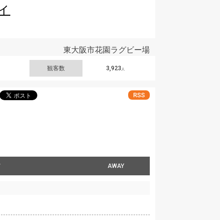
ィ
東大阪市花園ラグビー場
観客数
3,923
人
RSS
ィ
AWAY