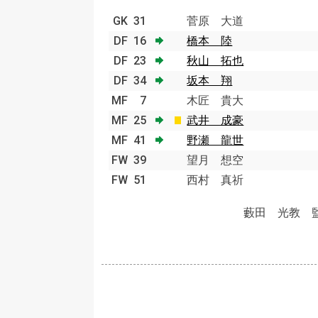
GK
31
菅原 大道
DF
16
橋本 陸
DF
23
秋山 拓也
DF
34
坂本 翔
MF
7
木匠 貴大
MF
25
武井 成豪
MF
41
野瀬 龍世
FW
39
望月 想空
FW
51
西村 真祈
藪田 光教 