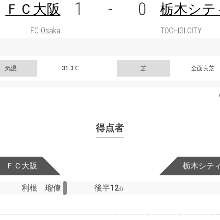
1
-
0
ＦＣ大阪
栃木シテ
FC Osaka
TOCHIGI CITY
気温
31.3℃
芝
全面良芝
得点者
ＦＣ大阪
栃木シテ
利根 瑠偉
後半12
分