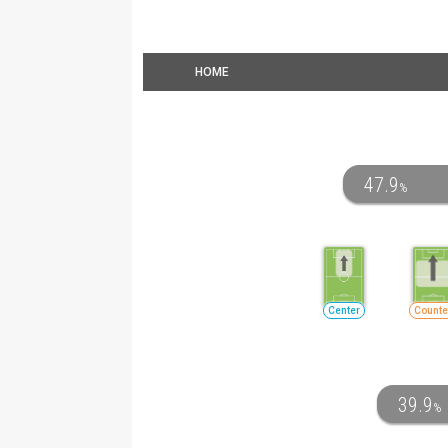
HOME
47.9
%
Center
Counte
39.9
%