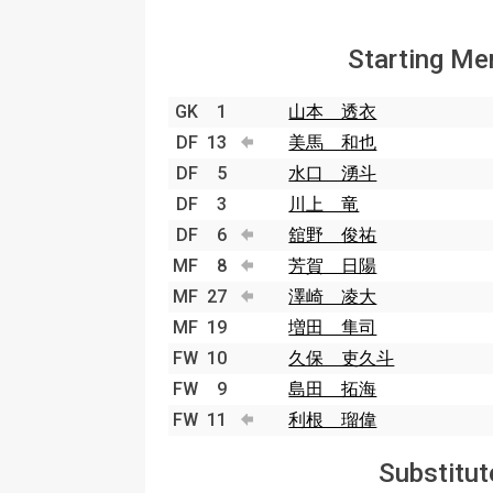
Starting M
GK
1
山本 透衣
DF
13
美馬 和也
DF
5
水口 湧斗
DF
3
川上 竜
DF
6
舘野 俊祐
MF
8
芳賀 日陽
MF
27
澤崎 凌大
MF
19
増田 隼司
FW
10
久保 吏久斗
FW
9
島田 拓海
FW
11
利根 瑠偉
Substitut