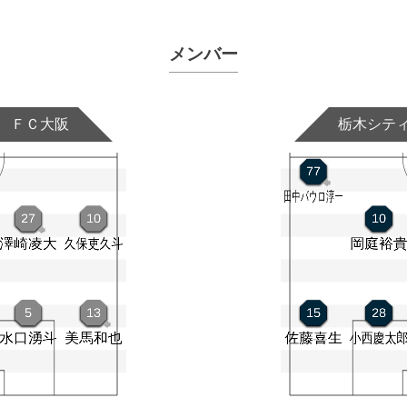
メンバー
ＦＣ大阪
栃木シテ