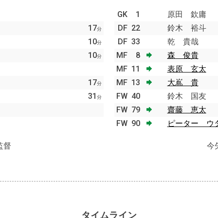
GK
1
原田 欽庸
17
DF
22
鈴木 裕斗
分
10
DF
33
乾 貴哉
分
10
MF
8
森 俊貴
分
MF
11
表原 玄太
17
MF
13
大嶌 貴
分
31
FW
40
鈴木 国友
分
FW
79
齋藤 恵太
FW
90
ピーター ウ
監督
今
タイムライン