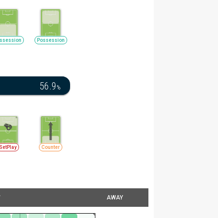
ssession
Possession
56.9
%
SetPlay
Counter
ィ
AWAY