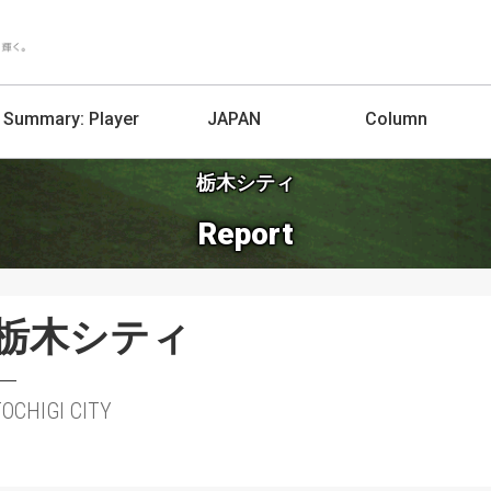
Summary:
Player
JAPAN
Column
栃木シティ
Report
栃木シティ
TOCHIGI CITY