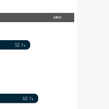
ィ
AWAY
52.1
%
60.1
%