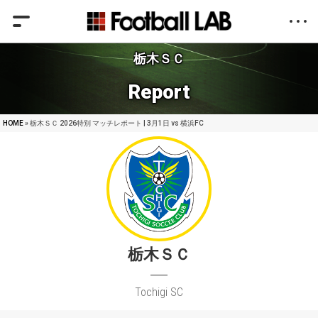
栃木ＳＣ
Report
HOME
» 栃木ＳＣ 2026特別 マッチレポート | 3月1日 vs 横浜FC
栃木ＳＣ
Tochigi SC