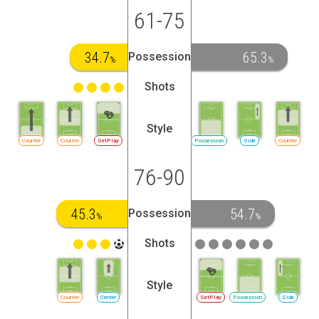
61-75
34.7
65.3
Possession
%
%
Shots
Style
Counter
Counter
SetPlay
Possession
Side
Counter
76-90
45.3
54.7
Possession
%
%
Shots
Style
Counter
Center
SetPlay
Possession
Side