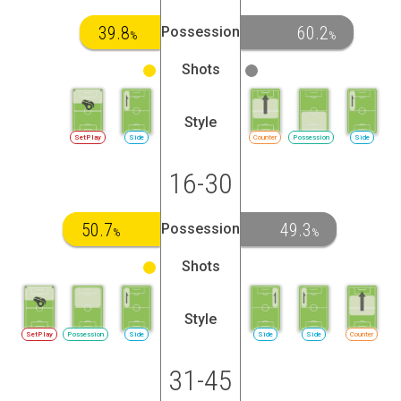
39.8
60.2
Possession
%
%
Shots
Style
SetPlay
Side
Counter
Possession
Side
16-30
50.7
49.3
Possession
%
%
Shots
Style
SetPlay
Possession
Side
Side
Side
Counter
31-45