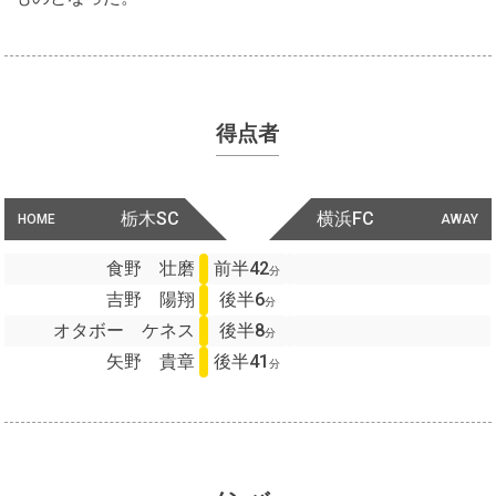
得点者
栃木SC
横浜FC
HOME
AWAY
食野 壮磨
前半42
分
吉野 陽翔
後半6
分
オタボー ケネス
後半8
分
矢野 貴章
後半41
分