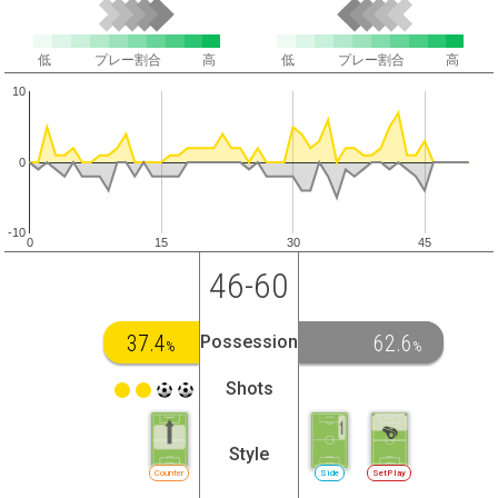
低
プレー割合
高
低
プレー割合
高
10
0
-10
0
15
30
45
46-60
37.4
62.6
Possession
%
%
Shots
Style
Counter
Side
SetPlay