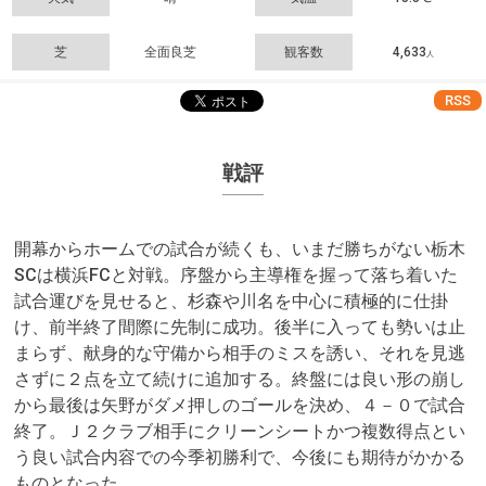
芝
全面良芝
観客数
4,633
人
RSS
戦評
開幕からホームでの試合が続くも、いまだ勝ちがない栃木
SCは横浜FCと対戦。序盤から主導権を握って落ち着いた
試合運びを見せると、杉森や川名を中心に積極的に仕掛
け、前半終了間際に先制に成功。後半に入っても勢いは止
まらず、献身的な守備から相手のミスを誘い、それを見逃
さずに２点を立て続けに追加する。終盤には良い形の崩し
から最後は矢野がダメ押しのゴールを決め、４－０で試合
終了。Ｊ２クラブ相手にクリーンシートかつ複数得点とい
う良い試合内容での今季初勝利で、今後にも期待がかかる
ものとなった。