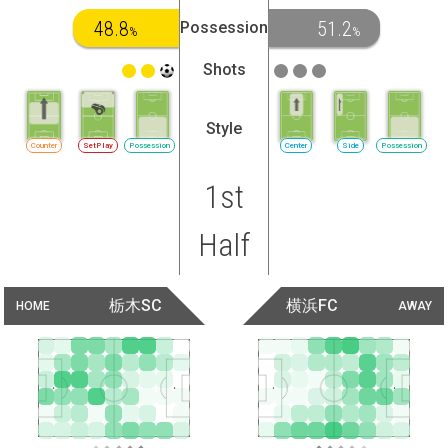
48.8
51.2
Possession
%
%
Shots
Style
Counter
SetPlay
Possession
Center
Side
Possession
1st
Half
栃木SC
横浜FC
HOME
AWAY