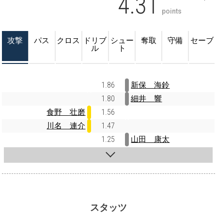
4.31
points
攻撃
パス
クロス
ドリブ
シュー
奪取
守備
セーブ
ル
ト
1.86
新保 海鈴
1.80
細井 響
食野 壮磨
1.56
川名 連介
1.47
1.25
山田 康太
スタッツ