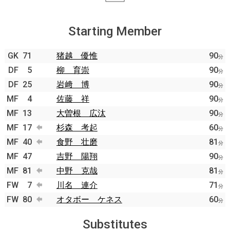
Starting Member
GK
71
猪越 優惟
90
分
DF
5
柳 育崇
90
分
DF
25
岩﨑 博
90
分
MF
4
佐藤 祥
90
分
MF
13
大曽根 広汰
90
分
MF
17
杉森 考起
60
分
MF
40
食野 壮磨
81
分
MF
47
吉野 陽翔
90
分
MF
81
中野 克哉
81
分
FW
7
川名 連介
71
分
FW
80
オタボー ケネス
60
分
Substitutes