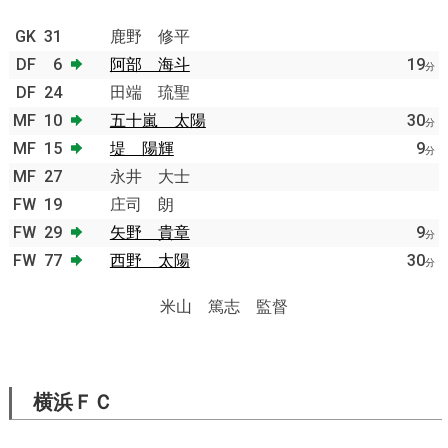
GK
31
鹿野 修平
DF
6
阿部 海斗
19
分
DF
24
田端 琉聖
MF
10
五十嵐 太陽
30
分
MF
15
堤 陽輝
9
分
MF
27
永井 大士
FW
19
庄司 朗
FW
29
矢野 貴章
9
分
FW
77
西野 太陽
30
分
米山 篤志 監督
横浜ＦＣ