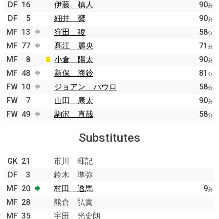
DF
16
伊藤 槙人
90
分
DF
5
細井 響
90
分
MF
13
窪田 稜
58
分
MF
77
髙江 麗央
71
分
MF
8
小倉 陽太
90
分
MF
48
新保 海鈴
81
分
FW
10
ジョアン パウロ
58
分
FW
7
山田 康太
90
分
FW
49
駒沢 直哉
58
分
Substitutes
GK
21
市川 暉記
DF
3
鈴木 準弥
MF
20
村田 透馬
9
分
MF
28
熊倉 弘貴
MF
35
宇田 光史朗