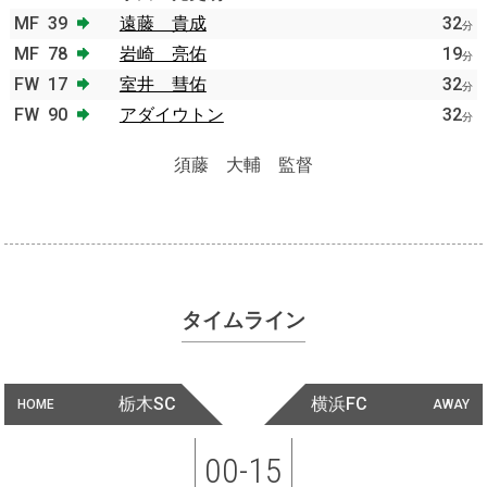
MF
39
遠藤 貴成
32
分
MF
78
岩崎 亮佑
19
分
FW
17
室井 彗佑
32
分
FW
90
アダイウトン
32
分
須藤 大輔 監督
タイムライン
栃木SC
横浜FC
HOME
AWAY
00-15