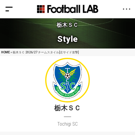
栃木ＳＣ
Style
HOME
» 栃木ＳＣ 2026/27 チームスタイル[左サイド攻撃]
栃木ＳＣ
Tochigi SC