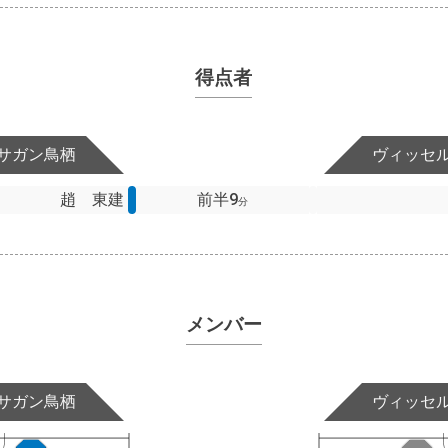
得点者
サガン鳥栖
ヴィッセ
趙 東建
前半9
分
メンバー
サガン鳥栖
ヴィッセ