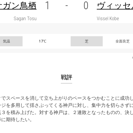
1
-
0
サガン鳥栖
ヴィッセ
Sagan Tosu
Vissel Kobe
気温
17℃
芝
全面良芝
戦評
クでスペースを消して立ち上がりのペースをつかむことに成功
ンジを多用して揺さぶってくる神戸に対し、集中力を切らさず
点３を積み上げた。対する神戸は、２連敗となったものの、決
降に期待したい。