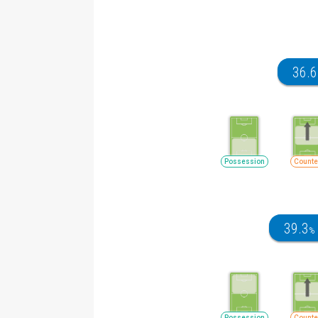
36.6
Possession
Counte
39.3
%
Possession
Counte