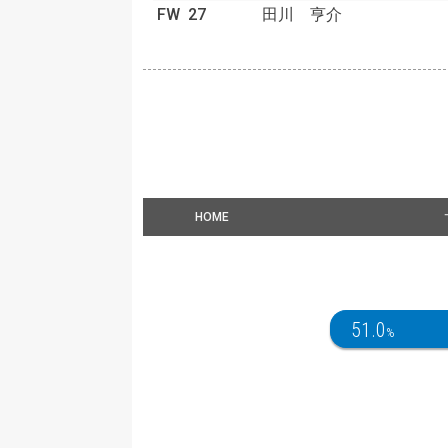
FW
27
田川 亨介
HOME
51.0
%