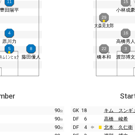
ember
Star
90
GK
18
キム スンギ
分
90
DF
6
高橋 峻希
分
90
DF
4
北本 久仁衛
分