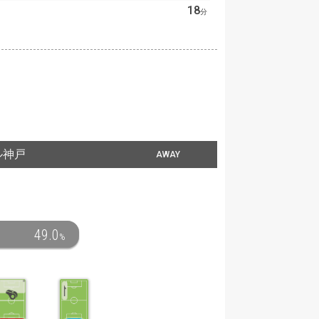
18
分
ル神戸
AWAY
49.0
%