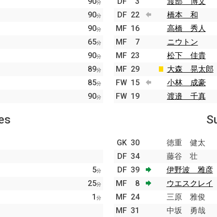
90
DF
3
渡部 博文
分
90
DF
22
橋本 和
分
90
MF
16
高橋 秀人
分
65
MF
7
ニウトン
分
90
MF
23
松下 佳貴
分
89
MF
29
大森 晃太郎
分
85
FW
15
小林 成豪
分
90
FW
19
渡邉 千真
分
es
S
GK
30
徳重 健太
DF
34
藤谷 壮
5
DF
39
伊野波 雅彦
分
25
MF
8
ウエスクレイ
分
1
MF
24
三原 雅俊
分
MF
31
中坂 勇哉