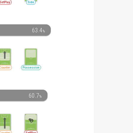
SetPlay
Side
63.4
%
Counter
Possession
60.7
%
Counter
SetPlay