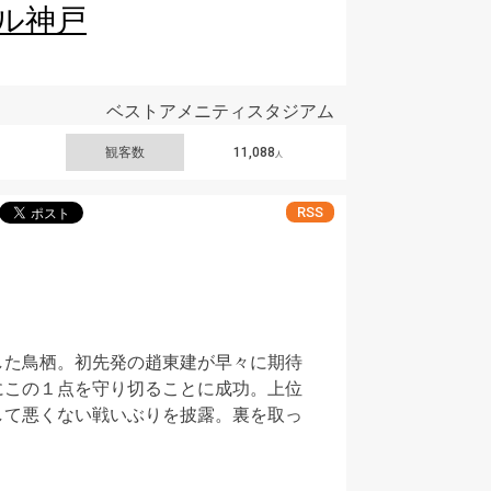
ル神戸
ベストアメニティスタジアム
観客数
11,088
人
RSS
した鳥栖。初先発の趙東建が早々に期待
にこの１点を守り切ることに成功。上位
して悪くない戦いぶりを披露。裏を取っ