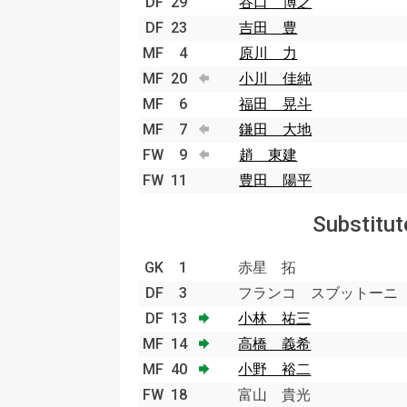
DF
29
谷口 博之
DF
23
吉田 豊
MF
4
原川 力
MF
20
小川 佳純
MF
6
福田 晃斗
MF
7
鎌田 大地
FW
9
趙 東建
FW
11
豊田 陽平
Substitut
GK
1
赤星 拓
DF
3
フランコ スブットーニ
DF
13
小林 祐三
MF
14
高橋 義希
MF
40
小野 裕二
FW
18
富山 貴光