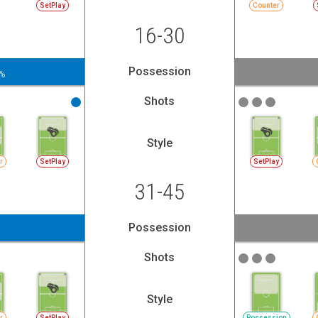
SetPlay
Counter
16-30
Possession
%
Shots
Style
r
SetPlay
SetPlay
31-45
Possession
Shots
Style
r
SetPlay
Possession