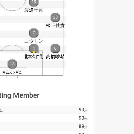
ting Member
ュ
90
分
90
分
89
分