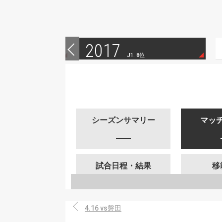
2017
 14位
J1. 8位
シーズンサマリー
マッ
試合日程・結果
移
4.16 vs磐田