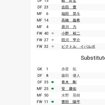
DF
15
鄭 昇玄
DF
23
吉田 豊
MF
6
福田 晃斗
MF
14
高橋 義希
MF
4
原川 力
FW
40
小野 裕二
FW
27
田川 亨介
FW
32
ビクトル イバルボ
Substitut
GK
1
赤星 拓
DF
8
藤田 優人
DF
35
青木 剛
MF
25
安 庸佑
MF
50
水野 晃樹
FW
11
豊田 陽平