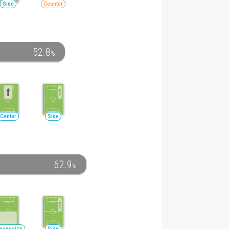
Side
Counter
52.8
%
Center
Side
62.9
%
ssession
Side