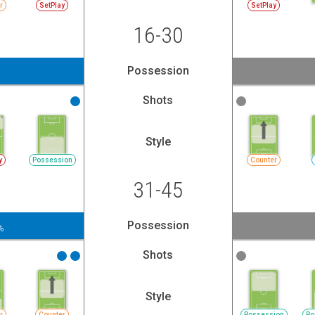
r
SetPlay
SetPlay
16-30
Possession
Shots
Style
y
Possession
Counter
31-45
Possession
%
Shots
Style
r
Counter
Possession
Po