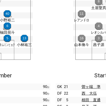
ember
Star
90
GK
21
曽ヶ端 準
分
90
DF
22
西 大伍
分
90
DF
5
植田 直通
分