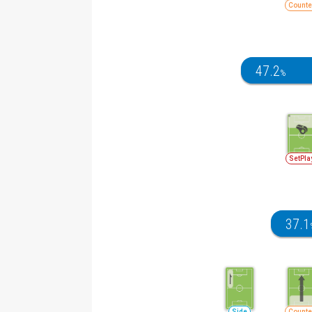
Counte
47.2
%
SetPla
37.1
Side
Counte