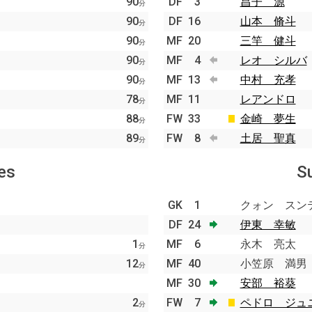
90
DF
3
昌子 源
分
90
DF
16
山本 脩斗
分
90
MF
20
三竿 健斗
分
90
MF
4
レオ シルバ
分
90
MF
13
中村 充孝
分
78
MF
11
レアンドロ
分
88
FW
33
金崎 夢生
分
89
FW
8
土居 聖真
分
es
S
GK
1
クォン スン
DF
24
伊東 幸敏
1
MF
6
永木 亮太
分
12
MF
40
小笠原 満男
分
MF
30
安部 裕葵
2
FW
7
ペドロ ジュ
分