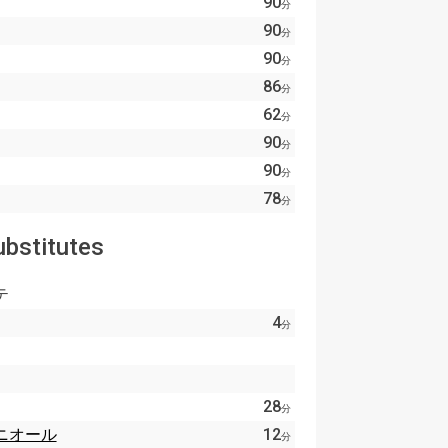
90
分
90
分
90
分
86
分
62
分
90
分
90
分
78
分
ubstitutes
テ
4
分
28
分
ニオール
12
分