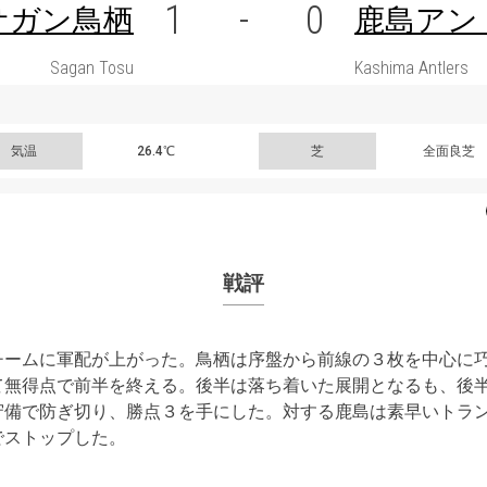
1
-
0
サガン鳥栖
鹿島アン
Sagan Tosu
Kashima Antlers
気温
26.4℃
芝
全面良芝
戦評
チームに軍配が上がった。鳥栖は序盤から前線の３枚を中心に
て無得点で前半を終える。後半は落ち着いた展開となるも、後
守備で防ぎ切り、勝点３を手にした。対する鹿島は素早いトラ
でストップした。