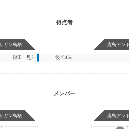
得点者
サガン鳥栖
鹿島アン
福田 晃斗
後半35
分
メンバー
サガン鳥栖
鹿島アン