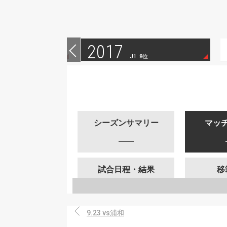
2017
 14位
J1. 8位
シーズンサマリー
マッ
試合日程・結果
移
9.23 vs浦和