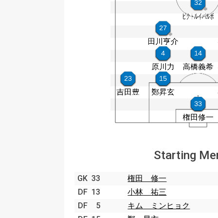
Starting M
GK
33
権田 修一
DF
13
小林 祐三
DF
5
キム ミンヒョク