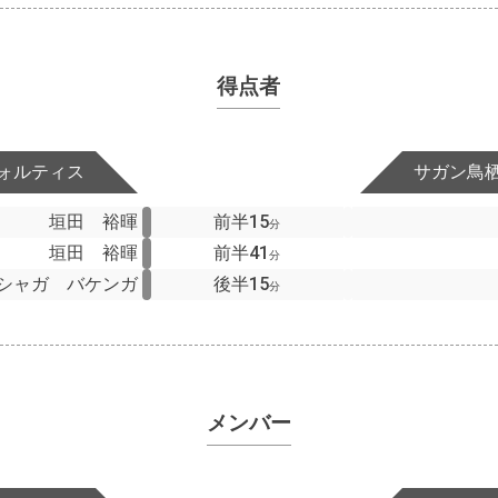
得点者
ォルティス
サガン鳥
垣田 裕暉
前半15
分
垣田 裕暉
前半41
分
シャガ バケンガ
後半15
分
メンバー