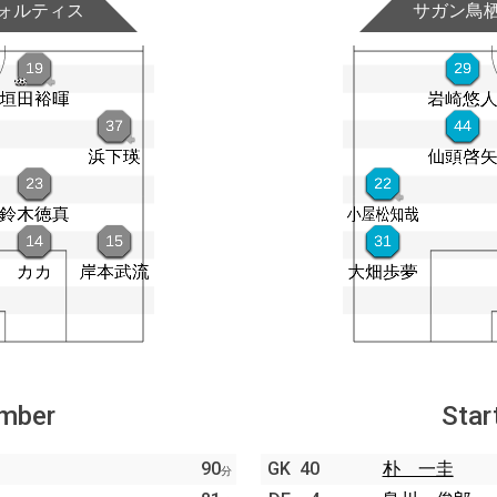
ォルティス
サガン鳥
ember
Star
90
GK
40
朴 一圭
分