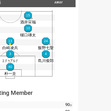
栖
AWAY
ting Member
90
分