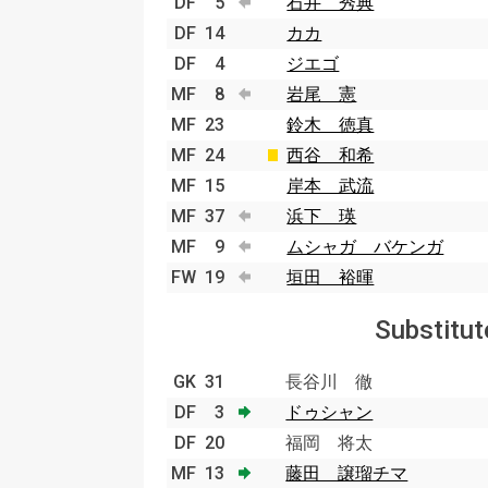
DF
5
石井 秀典
DF
14
カカ
DF
4
ジエゴ
MF
8
岩尾 憲
MF
23
鈴木 徳真
MF
24
西谷 和希
MF
15
岸本 武流
MF
37
浜下 瑛
MF
9
ムシャガ バケンガ
FW
19
垣田 裕暉
Substitut
GK
31
長谷川 徹
DF
3
ドゥシャン
DF
20
福岡 将太
MF
13
藤田 譲瑠チマ