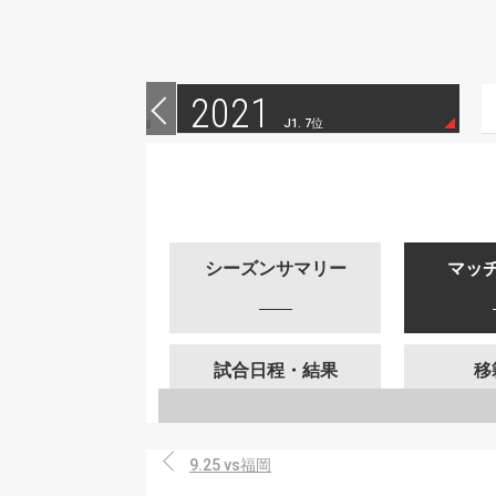
2021
 11位
J1. 7位
シーズンサマリー
マッ
試合日程・結果
移
9.25 vs福岡