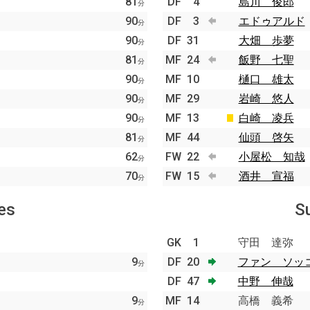
81
DF
4
島川 俊郎
分
90
DF
3
エドゥアルド
分
90
DF
31
大畑 歩夢
分
81
MF
24
飯野 七聖
分
90
MF
10
樋口 雄太
分
90
MF
29
岩崎 悠人
分
90
MF
13
白崎 凌兵
分
81
MF
44
仙頭 啓矢
分
62
FW
22
小屋松 知哉
分
70
FW
15
酒井 宣福
分
es
S
GK
1
守田 達弥
9
DF
20
ファン ソッ
分
DF
47
中野 伸哉
9
MF
14
高橋 義希
分