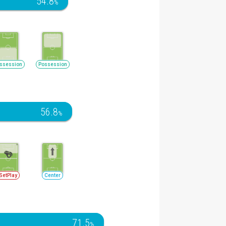
54.8
%
ssession
Possession
56.8
%
SetPlay
Center
71.5
%