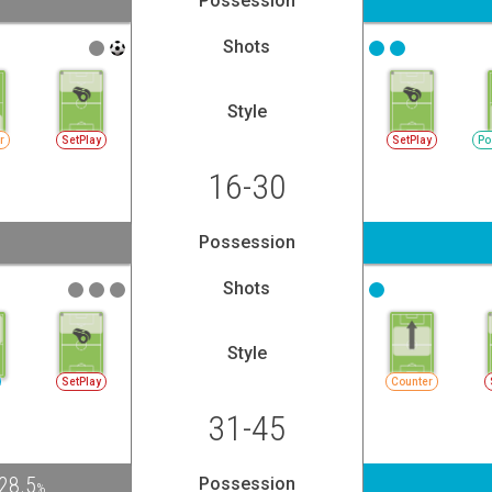
Possession
Shots
Style
r
SetPlay
SetPlay
Po
16-30
Possession
Shots
Style
SetPlay
Counter
31-45
28.5
Possession
%