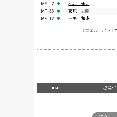
MF
7
小西 雄大
MF
33
藤原 志龍
MF
17
一美 和成
ダニエル ポヤト
徳島ヴ
HOME