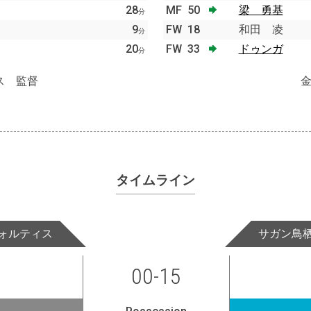
28
MF
50
梁 勇基
分
9
FW
18
和田 凌
分
20
FW
33
ドゥンガ
分
ス 監督
タイムライン
ォルティス
サガン鳥
00-15