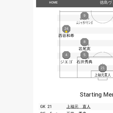
徳島ヴ
HOME
Starting M
GK
21
上福元 直人