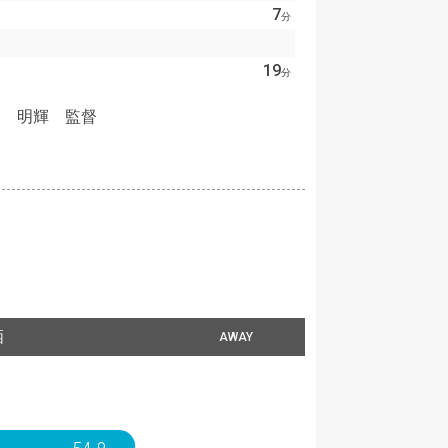
7
分
19
分
金 明輝 監督
栖
AWAY