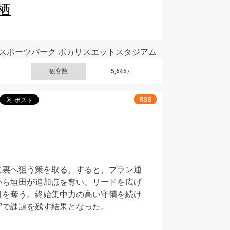
栖
スポーツパーク ポカリスエットスタジアム
観客数
5,645
人
RSS
に裏へ狙う策を取る。すると、プラン通
から垣田が追加点を奪い、リードを広げ
目を奪う。終始集中力の高い守備を続け
守で課題を残す結果となった。