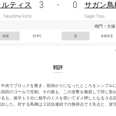
3
-
0
ォルティス
サガン鳥
Tokushima Vortis
Sagan Tosu
鳴門・大塚
気温
27.5℃
芝
全面良芝
戦評
、中央でブロックを敷き、前掛かりになったところをシンプル
る垣田のゴールで先制。その後も、この攻撃を徹底して同じ形
かるも、後半１５分に相手のミスを突いてダメ押しとなる３点
脱出した。対する鳥栖は２試合連続での無得点で３失点と、攻