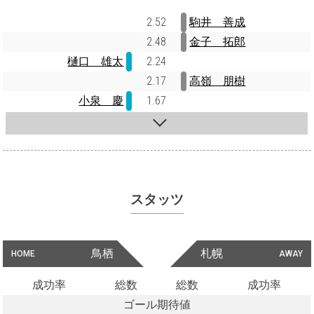
2.52
駒井 善成
2.48
金子 拓郎
樋口 雄太
2.24
2.17
高嶺 朋樹
小泉 慶
1.67
スタッツ
鳥栖
札幌
HOME
AWAY
成功率
総数
総数
成功率
ゴール期待値