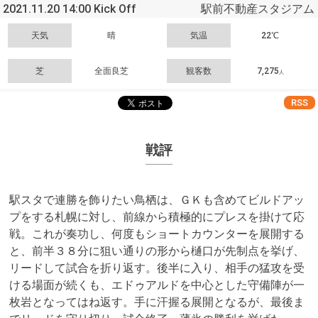
2021.11.20 14:00 Kick Off
駅前不動産スタジアム
天気
晴
気温
22℃
芝
全面良芝
観客数
7,275
人
RSS
戦評
駅スタで連勝を飾りたい鳥栖は、ＧＫも含めてビルドアッ
プをする札幌に対し、前線から積極的にプレスを掛けて応
戦。これが奏功し、何度もショートカウンターを展開する
と、前半３８分に狙い通りの形から樋口が先制点を挙げ、
リードして試合を折り返す。後半に入り、相手の猛攻を受
ける場面が続くも、エドゥアルドを中心とした守備陣が一
枚岩となってはね返す。手に汗握る展開となるが、最後ま