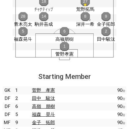
Starting Member
GK
1
菅野 孝憲
90
分
DF
2
田中 駿汰
90
分
DF
6
高嶺 朋樹
90
分
DF
5
福森 晃斗
90
分
MF
9
金子 拓郎
90
分