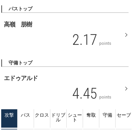
パストップ
高嶺 朋樹
2.17
points
守備トップ
エドゥアルド
4.45
points
攻撃
パス
クロス
ドリブ
シュー
奪取
守備
セーブ
ル
ト