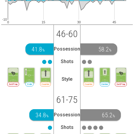
0
-10
0
15
30
45
46-60
41.8
58.2
Possession
%
%
Shots
Style
SetPlay
Side
Counter
Counter
Center
SetPlay
61-75
34.8
65.2
Possession
%
%
Shots