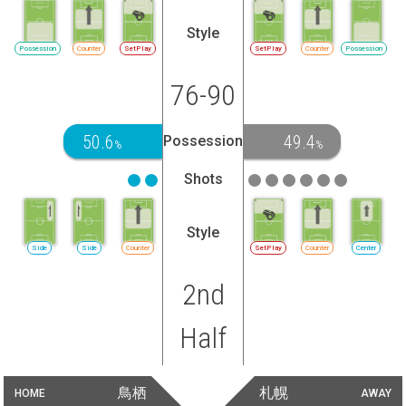
Style
Possession
Counter
SetPlay
SetPlay
Counter
Possession
76-90
50.6
49.4
Possession
%
%
Shots
Style
Side
Side
Counter
SetPlay
Counter
Center
2nd
Half
鳥栖
札幌
HOME
AWAY