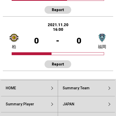
Report
2021.11.20
16:00
0
-
0
柏
福岡
Report
HOME
Summary:Team
Summary:Player
JAPAN