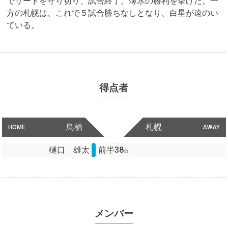
でリードを守り切り、試合終了。薄氷の勝利を挙げた。一
方の札幌は、これで５試合勝ちなしとなり、白星が遠のい
ている。
得点者
鳥栖
札幌
HOME
AWAY
樋口 雄太
前半38
分
メンバー