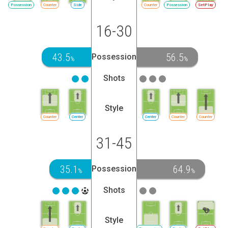
Possession
Counter
Side
Counter
Possession
SetPlay
16-30
43.5
56.5
Possession
%
%
Shots
Style
Counter
Center
Center
Counter
Counter
31-45
35.1
64.9
Possession
%
%
Shots
Style