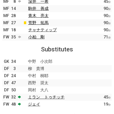
MF
8
深井 一希
45
分
MF
14
駒井 善成
90
分
MF
28
青木 亮太
90
分
MF
27
荒野 拓馬
90
分
MF
18
チャナティップ
90
分
FW
35
小柏 剛
71
分
Substitutes
GK
34
中野 小次郎
DF
3
柳 貴博
DF
24
中村 桐耶
DF
47
西野 奨太
DF
50
岡村 大八
FW
32
ミラン トゥチッチ
45
分
FW
48
ジェイ
19
分