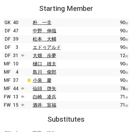
Starting Member
GK
40
朴 一圭
90
分
DF
47
中野 伸哉
90
分
DF
39
松本 大輔
90
分
DF
3
エドゥアルド
90
分
DF
31
大畑 歩夢
12
分
MF
10
樋口 雄太
90
分
MF
4
島川 俊郎
90
分
MF
37
小泉 慶
90
分
MF
44
仙頭 啓矢
78
分
FW
13
白崎 凌兵
71
分
FW
15
酒井 宣福
71
分
Substitutes