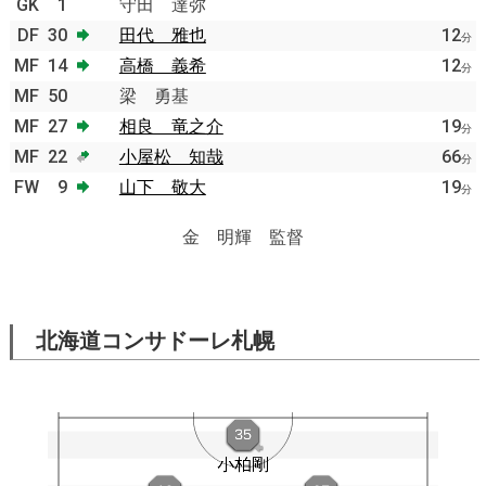
GK
1
守田 達弥
DF
30
田代 雅也
12
分
MF
14
高橋 義希
12
分
MF
50
梁 勇基
MF
27
相良 竜之介
19
分
MF
22
小屋松 知哉
66
分
FW
9
山下 敬大
19
分
金 明輝 監督
北海道コンサドーレ札幌