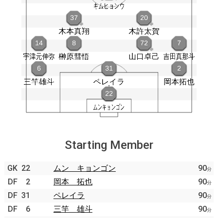
Starting Member
GK
22
ムン キョンゴン
90
分
DF
2
岡本 拓也
90
分
DF
31
ペレイラ
90
分
DF
6
三竿 雄斗
90
分