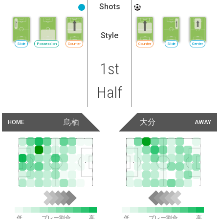
Shots
Style
Side
Possession
Counter
Counter
Side
Center
1st
Half
鳥栖
大分
HOME
AWAY
低
プレー割合
高
低
プレー割合
高