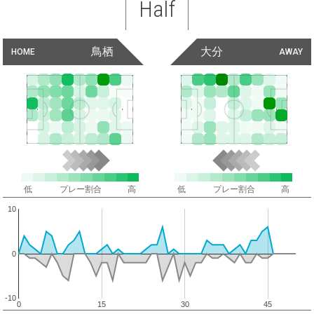
Half
鳥栖
大分
HOME
AWAY
低
プレー割合
高
低
プレー割合
高
10
0
-10
0
15
30
45