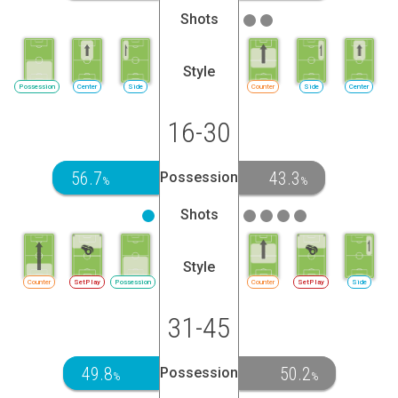
Shots
Style
Possession
Center
Side
Counter
Side
Center
16-30
56.7
43.3
Possession
%
%
Shots
Style
Counter
SetPlay
Possession
Counter
SetPlay
Side
31-45
49.8
50.2
Possession
%
%