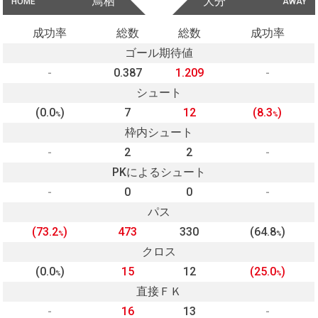
鳥栖
大分
HOME
AWAY
成功率
総数
総数
成功率
ゴール期待値
-
0.387
1.209
-
シュート
(0.0
)
7
12
(8.3
)
%
%
枠内シュート
-
2
2
-
PKによるシュート
-
0
0
-
パス
(73.2
)
473
330
(64.8
)
%
%
クロス
(0.0
)
15
12
(25.0
)
%
%
直接ＦＫ
-
16
13
-