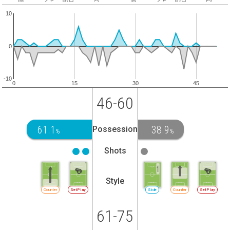
10
0
-10
0
15
30
45
46-60
61.1
38.9
Possession
%
%
Shots
Style
Counter
SetPlay
Side
Counter
SetPlay
61-75