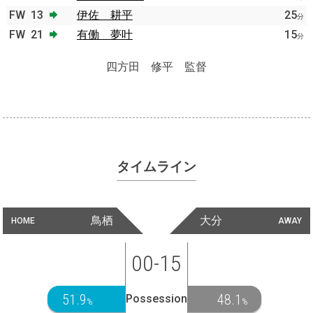
FW
13
伊佐 耕平
25
分
FW
21
有働 夢叶
15
分
四方田 修平 監督
タイムライン
鳥栖
大分
HOME
AWAY
00-15
51.9
48.1
Possession
%
%