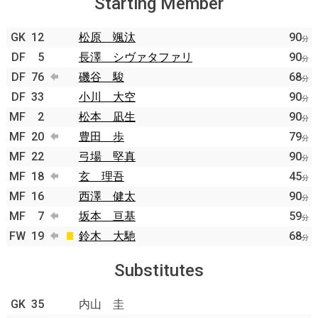
Starting Member
GK
12
松原 颯汰
90
分
DF
5
長澤 シヴァタファリ
90
分
DF
76
磯谷 駿
68
分
DF
33
小川 大空
90
分
MF
2
松本 凪生
90
分
MF
20
豊田 歩
79
分
MF
22
弓場 堅真
90
分
MF
18
玄 理吾
45
分
MF
16
西澤 健太
90
分
MF
7
坂本 亘基
59
分
FW
19
鈴木 大馳
68
分
Substitutes
GK
35
内山 圭