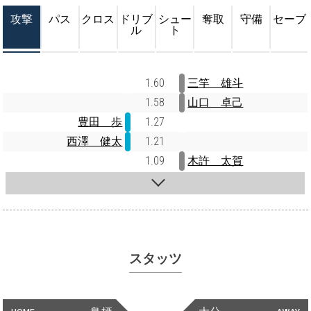
攻撃
パス
クロス
ドリブ
シュー
奪取
守備
セーブ
ル
ト
1.60
三竿 雄斗
1.58
山口 卓己
豊田 歩
1.27
西澤 健太
1.21
1.09
木許 太賀
スタッツ