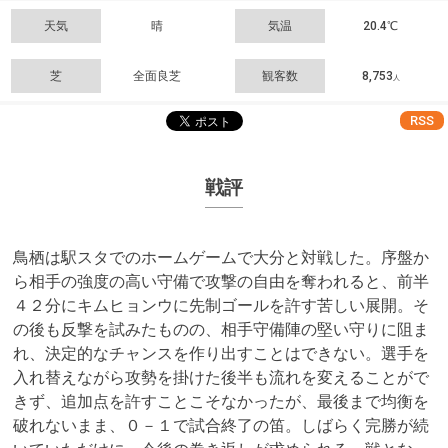
天気
晴
気温
20.4℃
芝
全面良芝
観客数
8,753
人
RSS
戦評
鳥栖は駅スタでのホームゲームで大分と対戦した。序盤か
ら相手の強度の高い守備で攻撃の自由を奪われると、前半
４２分にキムヒョンウに先制ゴールを許す苦しい展開。そ
の後も反撃を試みたものの、相手守備陣の堅い守りに阻ま
れ、決定的なチャンスを作り出すことはできない。選手を
入れ替えながら攻勢を掛けた後半も流れを変えることがで
きず、追加点を許すことこそなかったが、最後まで均衡を
破れないまま、０－１で試合終了の笛。しばらく完勝が続