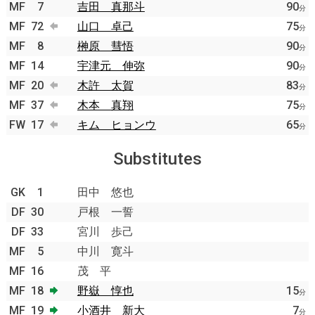
MF
7
吉田 真那斗
90
分
MF
72
山口 卓己
75
分
MF
8
榊原 彗悟
90
分
MF
14
宇津元 伸弥
90
分
MF
20
木許 太賀
83
分
MF
37
木本 真翔
75
分
FW
17
キム ヒョンウ
65
分
Substitutes
GK
1
田中 悠也
DF
30
戸根 一誓
DF
33
宮川 歩己
MF
5
中川 寛斗
MF
16
茂 平
MF
18
野嶽 惇也
15
分
MF
19
小酒井 新大
7
分