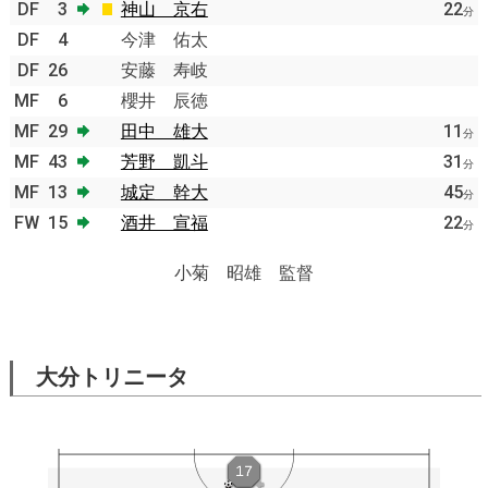
DF
3
神山 京右
22
分
DF
4
今津 佑太
DF
26
安藤 寿岐
MF
6
櫻井 辰徳
MF
29
田中 雄大
11
分
MF
43
芳野 凱斗
31
分
MF
13
城定 幹大
45
分
FW
15
酒井 宣福
22
分
小菊 昭雄 監督
大分トリニータ