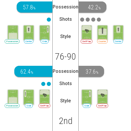
57.8
42.2
Possession
%
%
Shots
Style
Possession
Center
Side
SetPlay
Counter
Center
76-90
62.4
37.6
Possession
%
%
Shots
Style
Possession
Side
SetPlay
Side
SetPlay
2nd