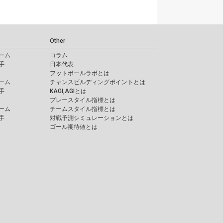
Other
ーム
コラム
手
日本代表
フットボールラボとは
ーム
チャンスビルディングポイントとは
手
KAGI,AGIとは
プレースタイル指標とは
ーム
チームスタイル指標とは
手
対戦予測シミュレーションとは
ゴール期待値とは