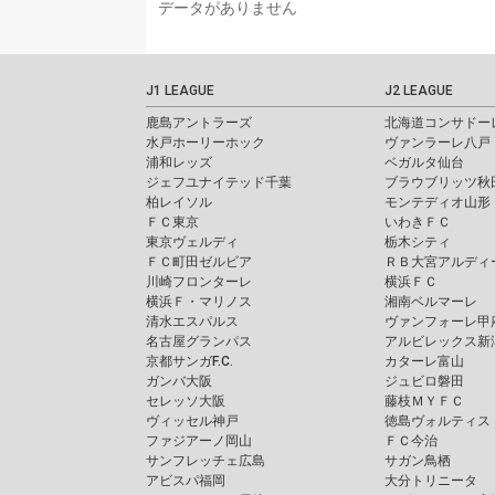
データがありません
J1 LEAGUE
J2 LEAGUE
鹿島アントラーズ
北海道コンサドー
水戸ホーリーホック
ヴァンラーレ八戸
浦和レッズ
ベガルタ仙台
ジェフユナイテッド千葉
ブラウブリッツ秋
柏レイソル
モンテディオ山形
ＦＣ東京
いわきＦＣ
東京ヴェルディ
栃木シティ
ＦＣ町田ゼルビア
ＲＢ大宮アルディ
川崎フロンターレ
横浜ＦＣ
横浜Ｆ・マリノス
湘南ベルマーレ
清水エスパルス
ヴァンフォーレ甲
名古屋グランパス
アルビレックス新
京都サンガF.C.
カターレ富山
ガンバ大阪
ジュビロ磐田
セレッソ大阪
藤枝ＭＹＦＣ
ヴィッセル神戸
徳島ヴォルティス
ファジアーノ岡山
ＦＣ今治
サンフレッチェ広島
サガン鳥栖
アビスパ福岡
大分トリニータ