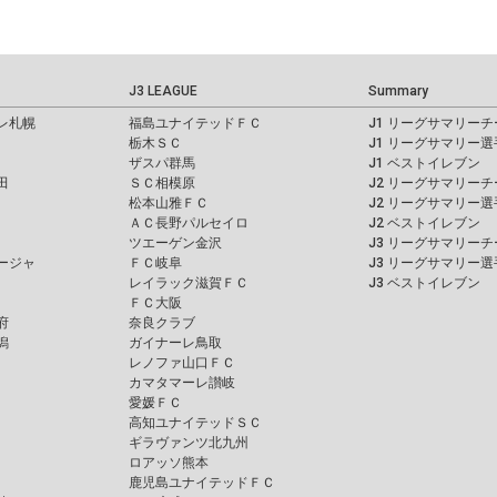
J3 LEAGUE
Summary
レ札幌
福島ユナイテッドＦＣ
J1 リーグサマリーチ
栃木ＳＣ
J1 リーグサマリー選
ザスパ群馬
J1 ベストイレブン
田
ＳＣ相模原
J2 リーグサマリーチ
松本山雅ＦＣ
J2 リーグサマリー選
ＡＣ長野パルセイロ
J2 ベストイレブン
ツエーゲン金沢
J3 リーグサマリーチ
ージャ
ＦＣ岐阜
J3 リーグサマリー選
レイラック滋賀ＦＣ
J3 ベストイレブン
ＦＣ大阪
府
奈良クラブ
潟
ガイナーレ鳥取
レノファ山口ＦＣ
カマタマーレ讃岐
愛媛ＦＣ
高知ユナイテッドＳＣ
ギラヴァンツ北九州
ロアッソ熊本
鹿児島ユナイテッドＦＣ