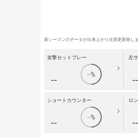
新シーズンのデータが出来上がり次第更新致し
攻撃セットプレー
左
--%
--
-
ショートカウンター
ロ
--%
--
-