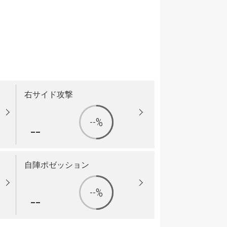
右サイド攻撃
--%
--
自陣ポゼッション
--%
--