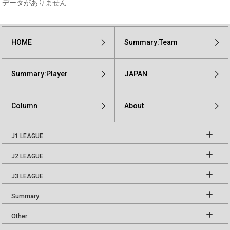
データがありません
HOME
Summary:Team
Summary:Player
JAPAN
Column
About
J1 LEAGUE
J2 LEAGUE
J3 LEAGUE
Summary
Other