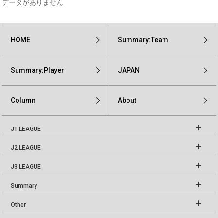
データがありません
HOME
Summary:Team
Summary:Player
JAPAN
Column
About
J1 LEAGUE
J2 LEAGUE
J3 LEAGUE
Summary
Other